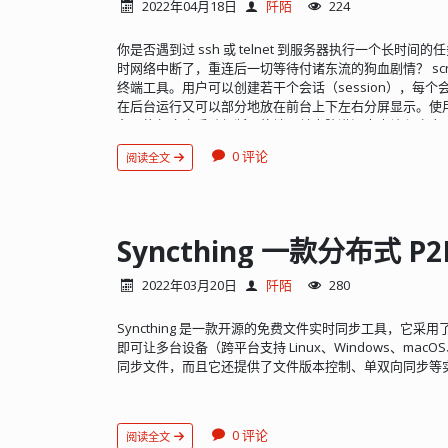
2022年04月18日
阡陌
224
你是否遇到过 ssh 或 telnet 到服务器执行一个长时
时网络中断了，重连后一切等待付诸东流的狗血剧情？ scr
终端工具。用户可以创建若干个会话（session），每
在后台运行又可以部分地放在前台上下左右分屏显示。使
务器执行命令后随便断开终端，关电脑潇洒走人让程序自
附着终端（attach），瞄上两眼...
0 评论
阅读全文
Syncthing 一款分布式 
2022年03月20日
阡陌
280
Syncthing 是一款开源的免费文件实时同步工具，它采用
即可让多台设备（跨平台支持 Linux、Windows、macOS
同步文件，而且它还提供了文件版本控制、单双向同步等实用
0 评论
阅读全文