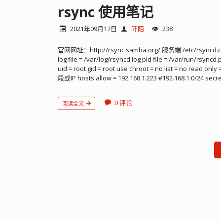
书）。 将 rootCA.pem 副本命名为 rootCA.crt 
rsync 使用笔记
发机构”。 重启浏览器后访问网站可以看到连接变成安全的了
2021年09月17日
阡陌
238
官网网址：http://rsync.samba.org/ 服务端 /etc/rsyncd.conf
log file = /var/log/rsyncd.log pid file = /var/run/rsyncd.
uid = root gid = root use chroot = no list = no re
段或IP hosts allow = 192.168.1.223 #192.168.1.0/24 secret
[yanfa.svn] path = /volume1/yanfa.svn.backup comment
多个用户时，用逗号分隔 auth users = rsync_usr [zhongshi
0 评论
阅读全文
/volume1/zhongshi.svn.backup comment = zhongshi
用逗号分隔 auth users = rsync_usr [yanfa.git] path = /v
= yanfa.git rsync list = yes #当多个用户时，用逗号分隔 a
是模块（module）的名字，在这之前的定义是全局的。配
file "motd file" 参数用来指定一个消息文件，当
默认是没有 motd 文件的。该文件有无都不影响 rsync 的正常使用。 
rsync 的日志文件，而不将日志发送给 syslog。 pid file 指定 
facility 指定 rsync 发送日志消息给 syslog 时的消息级别
cron, daemon, ftp, kern, lpr, mail, news, security, sys-log
local3,local4, local5, local6 和 local7。默认值是
该描述连同模块名在客户连接得到模块列表时显示给客户。默
模块的供备份的目录树路径，该参数是必须指定的。 use chroot
true，那么 rsync 在传输文件以前首先 chroot 到 p