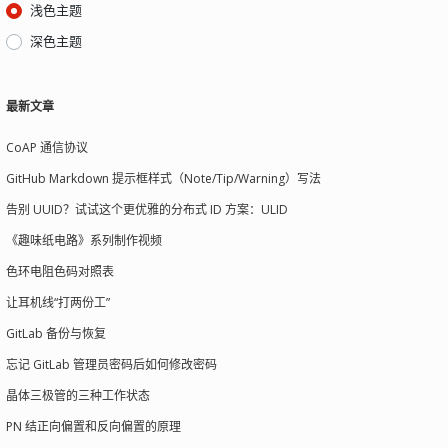
浅色主题
深色主题
最新文章
CoAP 通信协议
GitHub Markdown 提示框样式（Note/Tip/Warning）写法
告别 UUID？试试这个更优雅的分布式 ID 方案：ULID
《趣味纸电路》系列制作视频
色环电阻色码对照表
让耳机线“打两份工”
GitLab 备份与恢复
忘记 GitLab 管理员密码后如何修改密码
晶体三极管的三种工作状态
PN 结正向偏置和反向偏置的原理