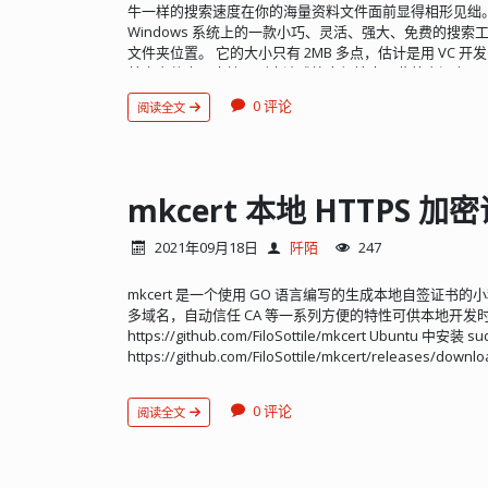
牛一样的搜索速度在你的海量资料文件面前显得相形见绌。何以解
Windows 系统上的一款小巧、灵活、强大、免费的搜
文件夹位置。 它的大小只有 2MB 多点，估计是用 VC
某个文件夹，支持正则表达式等高级搜索。此外它还有HTT
支持上传功能），可以支持通过网络检索文件。 相信我
0 评论
阅读全文
速度：“它怎么就这么快？...
mkcert 本地 HTTPS 
2021年09月18日
阡陌
247
mkcert 是一个使用 GO 语言编写的生成本地自签证
多域名，自动信任 CA 等一系列方便的特性可供本地开发时快
https://github.com/FiloSottile/mkcert Ubuntu 中安装 sudo
https://github.com/FiloSottile/mkcert/releases/downloa
amd64 mv mkcert-v1.3.0-linux-amd64 mkcert chmod +x m
成并将根 CA 证书加入本地可信 CA mkcert -install Using the 
0 评论
阅读全文
"/home/matt/.local/share/mkcert" ✨ The local CA is now
store! ⚡️ ls /home/matt/.local/share/mkcert root
mkcert 192.168.1.172 将证书部署到网站后，服务器本机访问：
https://192.168.1.172:8888 已经不提示证书错