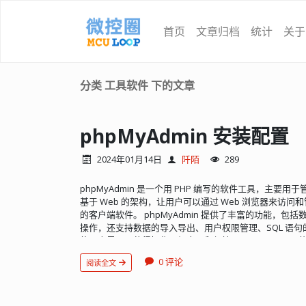
首页
文章归档
统计
关于
分类 工具软件 下的文章
phpMyAdmin 安装配置
2024年01月14日
阡陌
289
phpMyAdmin 是一个用 PHP 编写的软件工具，主要用
基于 Web 的架构，让用户可以通过 Web 浏览器来访问和
的客户端软件。 phpMyAdmin 提供了丰富的功能，
操作，还支持数据的导入导出、用户权限管理、SQL 语
的用户界面，使得操作更加直观和便捷。 phpMyAdmin 
支持大多数 MySQL 特性： 浏览和删除数据库、表、视
0 评论
阅读全文
命名和修改数据库、表、字段和索引 维护服务器、数据库
编辑和收藏任何 SQL 语句，甚至批处理查询 管理 MySQ
器 从 CSV 和 SQL 导入数据 将数据导出为各种格式：CSV、SQL
OpenDocument 文本和电子表格、Word、LATEX 