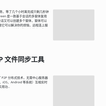
间的任务，等了几个小时离完成只剩几秒钟
een 是一款基于会话的多窗体复用
个会话又可以创建多个窗体，窗体可以
用它可以解决你的烦恼，远程连上服
己跑即可。过段时间远程连上服务器
P2P 文件同步工具
了 P2P 分布式技术，无需中心服务器
、iOS、Android 等系统）互相实时
功...