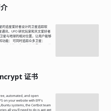
库或其子集中进行全局搜索 使用一组
简介
 数据显示为图像或下载链接 安装过
et/downloads/ 当前最新的版本是
.2.1/phpMyAdmin-5.2.1-all-
.zip cd phpMyAdmin-5.2.1-all-
察卫星的追星爱好者设计的卫星追踪软
od -R 755 phpMyAdmin-5.2.1-all-
通讯、UFO 研究玩家和天文爱好者
secret']：填写 32 字节随机字符串 配置
意时刻卫星与地球的相对位置，让用户能够
 /phpmyadmin { alias
点和功能： 可同时追踪众多卫星：
ndex.php index.htm index.html;
于多卫星追踪的需求。 高清世界地图：软
am SCRIPT_FILENAME
踪。 卫星信息丰富：用户可以查看卫
/php-fpm.sock; } } 当然了，Apache 等
助于更好地了解卫星的运行状态。 时
浏览器打开
校正电脑内部时钟，确保时间准确；同时，
pMyAdmin 了...
 控制无线电台及卫星天线跟踪器：
和控制，实现自动化追踪和观测。 多种显
不同场景下的使用需求。 过顶时间预
Encrypt 证书
间预测及铱星光迹搜寻功能，帮助用户更
一些贴心的附加功能，如内置屏幕保护程序
a free, automated, and open
PS on your website with EFF's
On Ubuntu systems, the Certbot team
ries all you'll need to do is apt-get