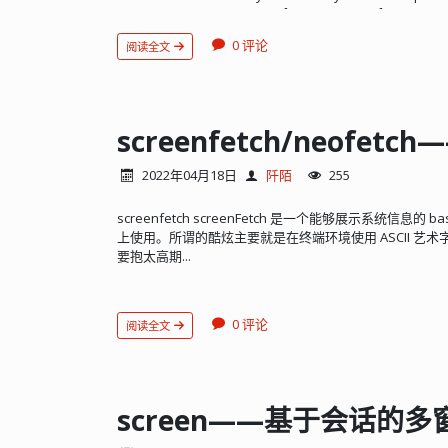
s
u
d
o
a
p
t
−
g
e
t
u
p
d
a
t
e
the following packages.
sudo ap
s
u
d
o
a
d
d
−
a
p
t
−
r
e
p
o
s
i
t
o
r
y
p
p
a
:
c
e
r
t
b
o
t
/
common
s
u
d
o
a
p
t
−
g
e
t
i
n
s
t
a
l
l
p
y
t
h
o
n
−
c
e
r
t
b
o
t
−
n
g
i
n
x
0 评论
阅读全文
su
renew --dry-run #自动更新 执行该命令会创建系统级 cron 任
天检查两...
screenfetch/neof
2022年04月18日
阡陌
255
screenfetch screenFetch 是一个能够展示系统信息的 
上使用。所谓的酷炫主要就是在终端环境使用 ASCII 艺术字
要抱太高期...
0 评论
阅读全文
screen——基于会话的