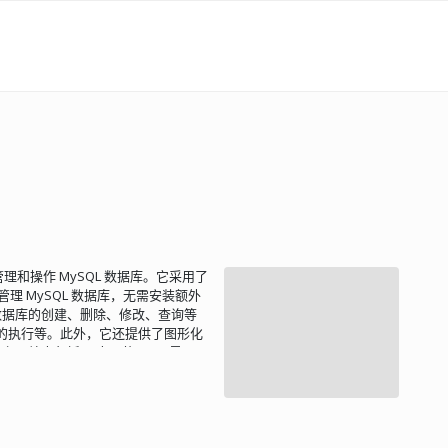
于管理和操作 MySQL 数据库。它采用了
管理 MySQL 数据库，无需安装额外
包括数据库的创建、删除、修改、查询等
句的执行等。此外，它还提供了图形化
的主要特点包括： 直观的 Web 界面
图、字段和索引 创建、复制、删除、重
和表，并提供服务器配置建议 执行、
L 用户帐户和权限 管理存储过程和触发
、XML、PDF、ISO/IEC 26300 -
等 管理多个服务器 以各种格式创建数据库