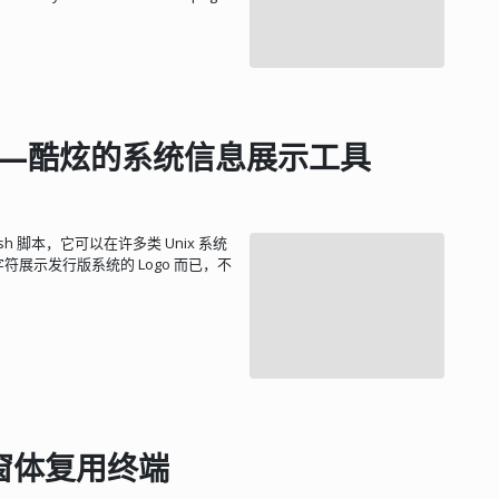
t-get install software-properties-
c
e
r
t
b
o
t
sudo apt-get update
do certbot --nginx $ sudo certbot
务：/etc/cron.d/certbot，会每
etch——酷炫的系统信息展示工具
bash 脚本，它可以在许多类 Unix 系统
符展示发行版系统的 Logo 而已，不
多窗体复用终端