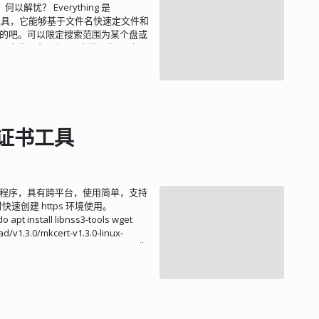
忧？ Everything 是
索工具，它能够基于文件名快速定文件和
 开发的吧。可以限定搜索范围为某个盘或
P文件服务器与FTP文件服务器（不
，当你用过之后一定会惊讶于它的搜索
加密证书工具
书的小程序，具有跨平台，使用简单，支持
速创建 https 环境使用。
 apt install libnss3-tools wget
d/v1.3.0/mkcert-v1.3.0-linux-
kcert cp mkcert /usr/local/bin/ 生
local CA at
 installed in the system trust
CA-key.pem rootCA.pem 生成网站的证书
 curl -I
误了。 客户机访问仍提示证书错误（不能验证证