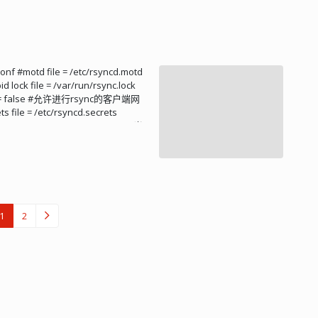
发给客户端用户，手动导入到“受信任的根证书颁
...
 #motd file = /etc/rsyncd.motd
pid lock file = /var/run/rsync.lock
ad only = false #允许进行rsync的客户端网
s file = /etc/rsyncd.secrets
 = yanfa.svn rsync list = yes #当
.svn] path =
.svn rsync list = yes #当多个用户时，
olume1/yanfa.git.backup comment
uth users = rsync_usr 中括号内的
置文件中可以定义多个模块。 motd
客户连接服务器时该文件的内容显示给客户，
1
2
log file "log file" 指定
rsync 的 pid 文件。 syslog
，常见的消息级别是：uth, authpriv,
, user, uucp, local0, local1, local2,
 daemon。 comment 给模块指定一个描述，
认没有描述定义。 path 指定该
 如果 "use chroot" 指定为
ath 参数所指定的目录下。这样做的原因是