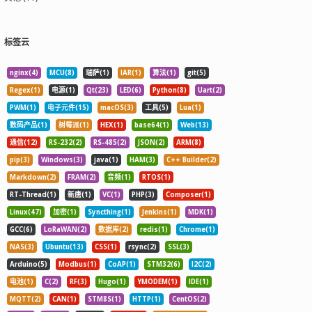
标签云
nginx(4)
MCU(8)
瑞萨(1)
IAR(1)
算法(1)
git(5)
Regex(1)
电源(1)
Qt(23)
LED(6)
Python(8)
Uart(2)
PWM(1)
电子元件(15)
macOS(3)
工具(5)
Lua(1)
数码产品(1)
树莓派(1)
HEX(1)
base64(1)
Web(13)
通信(12)
RS-232(2)
RS-485(2)
JSON(2)
ARM(8)
pip(3)
Windows(3)
java(1)
HAM(3)
C++ Builder(2)
Markdown(2)
FRAM(2)
音频(1)
RTOS(1)
RT-Thread(1)
新唐(1)
VC(1)
PHP(3)
Composer(1)
Linux(47)
加密(1)
Syncthing(1)
Jenkins(1)
MDK(1)
GCC(6)
LoRaWAN(2)
数据库(2)
redis(1)
Chrome(1)
NAS(3)
Ubuntu(13)
CSS(1)
rsync(2)
SSL(3)
Arduino(5)
Modbus(1)
CoAP(1)
STM32(6)
I2C(2)
电池(1)
C(2)
RF(3)
Hugo(1)
YMODEM(1)
IDE(1)
MQTT(2)
CAN(1)
STM8S(1)
HTTP(1)
CentOS(2)