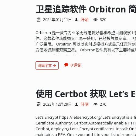
布局的图形 使用示例查询（QBE）创建复杂查询 在数据
卫星追踪软件 Orbitron 
预定义函数将存储的数据转换为任何格式，例如将 BLOB
程： 1、从官网下载源码： https://www.phpmyadmin.n
2024年01月11日
阡陌
320
5.2.1 wget https://files.phpmyadmin.net/phpMyAdmin/5
languages.zip unzip -q phpMyAdmin-5.2.1-all-languages
Orbitron 是一款专为业余无线电爱好者和希望目测观
languages cp config.sample.inc.php config.inc.php chm
件。这款软件功能强大且易于使用，已经被气象专家、卫星
languages 配置 config.inc.php： $cfg['blowfish_
广泛采用。 Orbitron 可以以实时或模拟方式显示任
Nginx 站点，可以用别名或虚拟主机，这里以别名为例： location
方便地追踪和观察卫星。 Orbitron软件具有以下主要特
"/data/www/phpMyAdmin-5.2.1-all-languages"; index i
Orbitron 支持同时追踪多达两千颗卫星，满足用户对
location ~* \.php$ { include fastcgi.conf; fastcgi_par
件自带高清世界地图，方便用户在全球范围内进行卫星追
$request_filename; fastcgi_pass unix:/var/run/php
0 评论
阅读全文
星的起点位置、轨道信息、方位角、仰角等详细数据，有
都可以，大同小异了。 使配置生效： nginx -s reload 
钟校正与星历更新：Orbitron 可以通过 NTP 服务器
https://www.example.com/phpmyadmin/ 就可以运行 ph
软件支持通过互联网更新星历数据，保持数据的最新性。
Orbitron 可以与无线电台及卫星天线跟踪器进行连接
示模式：软件支持全屏显示及简报模式显示，满足用户在
使用 Certbot 获取 Let’s 
测及铱星光迹搜寻：Orbitron 具备功能先进的过顶时
好地安排观测时间和位置。 此外，Orbitron 还具有
2023年12月29日
阡陌
270
等。用户可以根据自己的需求进行设置和调整...
Let’s Encrypt https://letsencrypt.org/ Let’s Encrypt is 
Certificate Authority. Certbot Automatically enable HTT
Certbot, deploying Let's Encrypt certificates. Install: 
maintains a PPA. Once you add it to your list of reposito