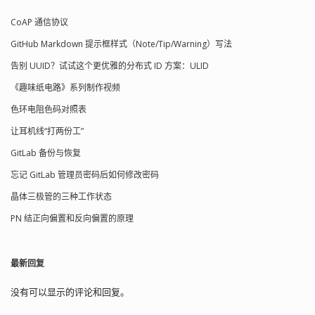
CoAP 通信协议
GitHub Markdown 提示框样式（Note/Tip/Warning）写法
告别 UUID？试试这个更优雅的分布式 ID 方案：ULID
《趣味纸电路》系列制作视频
色环电阻色码对照表
让耳机线“打两份工”
GitLab 备份与恢复
忘记 GitLab 管理员密码后如何修改密码
晶体三极管的三种工作状态
PN 结正向偏置和反向偏置的原理
最新回复
没有可以显示的评论和回复。