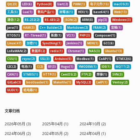
Qt(23)
LED(6)
Python(8)
Uart(2)
PWM(1)
电子元件(15)
macOS(3)
工具(5)
Lua(1)
数码产品(1)
树莓派(1)
HEX(1)
base64(1)
Web(13)
通信(12)
RS-232(2)
RS-485(2)
JSON(2)
ARM(8)
pip(3)
Windows(3)
java(1)
HAM(3)
C++ Builder(2)
Markdown(2)
FRAM(2)
音频(1)
RTOS(1)
RT-Thread(1)
新唐(1)
VC(1)
PHP(3)
Composer(1)
Linux(47)
加密(1)
Syncthing(1)
Jenkins(1)
MDK(1)
GCC(6)
LoRaWAN(2)
数据库(2)
redis(1)
Chrome(1)
NAS(3)
Ubuntu(13)
CSS(1)
rsync(2)
SSL(3)
Arduino(5)
Modbus(1)
CoAP(1)
STM32(6)
I2C(2)
电池(1)
C(2)
RF(3)
Hugo(1)
YMODEM(1)
IDE(1)
MQTT(2)
CAN(1)
STM8S(1)
HTTP(1)
CentOS(2)
FTP(2)
焊接(1)
SVN(3)
GitLab(3)
bootloader(1)
Makefile(1)
MySQL(2)
LwIP(1)
Ventoy(2)
ULID(1)
纸电路(1)
文章归档
2026年05月 (3)
2025年04月 (1)
2024年10月 (2)
2024年06月 (2)
2024年05月 (2)
2024年04月 (1)