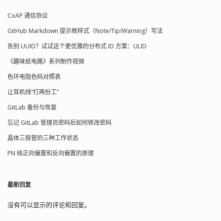
值：.;%JAVA_HOME%\lib;%JAVA_HOME%\lib\dt.jar;%JAVA_HOME%\tools.j
CoAP 通信协议
说明：jdk 需要配置三个环境变量； 1.5
之后可以不再设置 classpath，但建议保
GitHub Markdown 提示框样式（Note/Tip/Warning）写法
留 classpath 设置。 重启使环境变量生
效。 3、测试 打开 CMD 执行 javac -
告别 UUID？试试这个更优雅的分布式 ID 方案：ULID
version javac 1.8.0_1...
《趣味纸电路》系列制作视频
色环电阻色码对照表
让耳机线“打两份工”
GitLab 备份与恢复
忘记 GitLab 管理员密码后如何修改密码
晶体三极管的三种工作状态
PN 结正向偏置和反向偏置的原理
最新回复
没有可以显示的评论和回复。