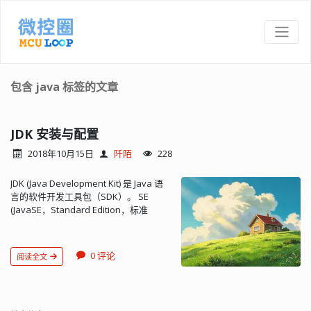
包含 java 标签的文章
JDK 安装与配置
2018年10月15日
阡陌
228
JDK (Java Development Kit) 是 Java 语
言的软件开发工具包（SDK）。 SE
(JavaSE，Standard Edition，标准
版），是我们通常用的一个版本，从 JDK
5.0 开始，改名为 Java SE。 JDK 包含的
基本组件包括： javac – 编译器，将源程
0 评论
阅读全文
序转成字节码 jar – 打包工具，将相关的
类文件打包成一个文件 javadoc – 文档
生成器，从源码注释中提取文档 jdb –
debugger，查错工具 java – 运行编译后