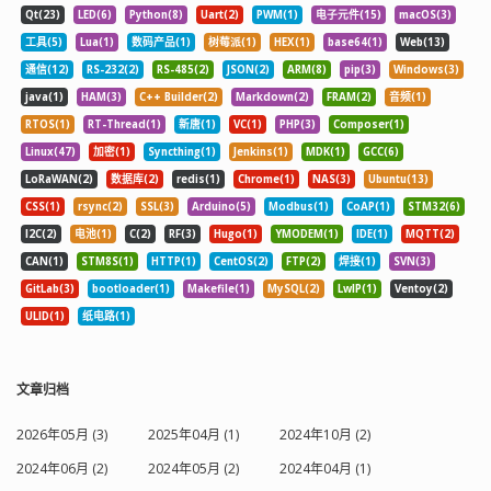
Qt(23)
LED(6)
Python(8)
Uart(2)
PWM(1)
电子元件(15)
macOS(3)
工具(5)
Lua(1)
数码产品(1)
树莓派(1)
HEX(1)
base64(1)
Web(13)
通信(12)
RS-232(2)
RS-485(2)
JSON(2)
ARM(8)
pip(3)
Windows(3)
java(1)
HAM(3)
C++ Builder(2)
Markdown(2)
FRAM(2)
音频(1)
RTOS(1)
RT-Thread(1)
新唐(1)
VC(1)
PHP(3)
Composer(1)
Linux(47)
加密(1)
Syncthing(1)
Jenkins(1)
MDK(1)
GCC(6)
LoRaWAN(2)
数据库(2)
redis(1)
Chrome(1)
NAS(3)
Ubuntu(13)
CSS(1)
rsync(2)
SSL(3)
Arduino(5)
Modbus(1)
CoAP(1)
STM32(6)
I2C(2)
电池(1)
C(2)
RF(3)
Hugo(1)
YMODEM(1)
IDE(1)
MQTT(2)
CAN(1)
STM8S(1)
HTTP(1)
CentOS(2)
FTP(2)
焊接(1)
SVN(3)
GitLab(3)
bootloader(1)
Makefile(1)
MySQL(2)
LwIP(1)
Ventoy(2)
ULID(1)
纸电路(1)
文章归档
2026年05月 (3)
2025年04月 (1)
2024年10月 (2)
2024年06月 (2)
2024年05月 (2)
2024年04月 (1)