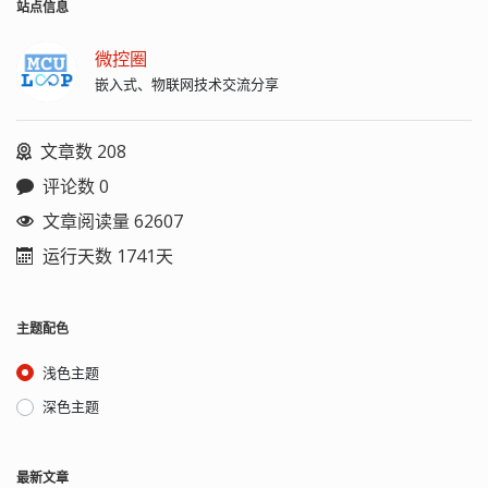
的java程序（.class后缀的）
站点信息
appletviewer：小程序浏览器，一种执
行HTML文件上的Java小程序的Java浏览
微控圈
器。 Javah：产生可以调用Java过程的C
嵌入式、物联网技术交流分享
过程，或建立能被Java程序调用的C过程
的头文件。 Javap：Java反汇编器，显
示编译类文件中的可访问功能和数据，
文章数 208
同时显示字节代码含义。 Jconsole: Java
进行系统调试和监控的工具 1、下载并安
评论数 0
装 JDK
https://www.oracle.com/technetwork/java/javase/downloads/index.ht
文章阅读量 62607
Java SE 8 与 JDK1.8 是等效的。 2、配置
运行天数 1741天
环境变量 对于 Java 程序开发而言，主要
会使用 JDK 的两个命令：javac.exe、
java.exe。要想直接执行，需要配置路
径。 单击“计算机-属性-高级系统设置”，
主题配色
单击“环境变量”。在“系统变量”栏下单击
“新建”，创建新的系统环境变量。 (1) 新
浅色主题
建 JAVA_HOME，变量值：C:\Program
Files\Java\jdk1.8.0_191（即JDK的安装
深色主题
路径） (2) 编辑 Path，在原变量值的最
后面加
上：;%JAVA_HOME%\bin;%JAVA_HOME%\jre\bin
最新文章
(3) 新建 classpath, 变量