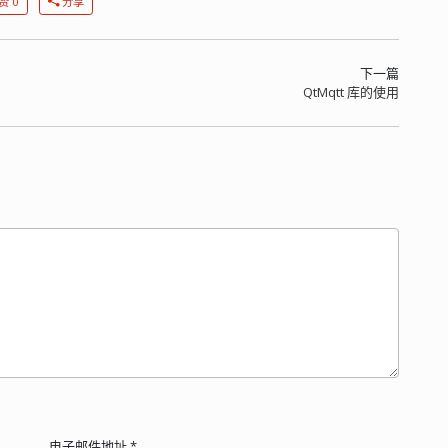
赞 0
分享
下一篇
QtMqtt 库的使用
电子邮件地址
*