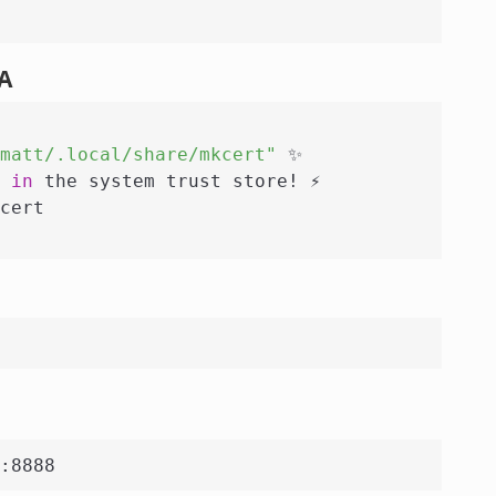
A
matt/.local/share/mkcert"
 ✨
 
in
 the system trust store! ⚡️ 
cert
:8888