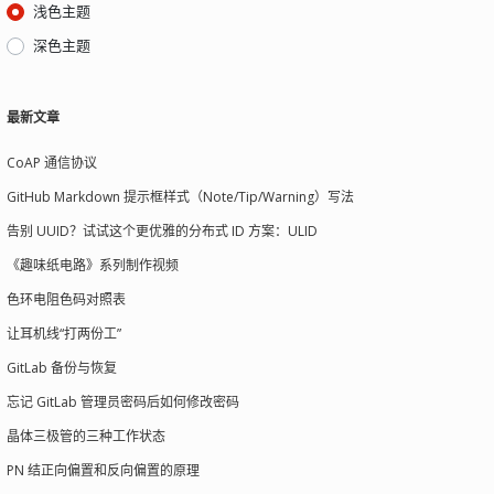
浅色主题
深色主题
最新文章
CoAP 通信协议
GitHub Markdown 提示框样式（Note/Tip/Warning）写法
告别 UUID？试试这个更优雅的分布式 ID 方案：ULID
《趣味纸电路》系列制作视频
色环电阻色码对照表
让耳机线“打两份工”
GitLab 备份与恢复
忘记 GitLab 管理员密码后如何修改密码
晶体三极管的三种工作状态
PN 结正向偏置和反向偏置的原理