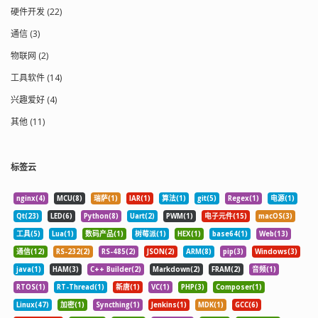
硬件开发 (22)
通信 (3)
物联网 (2)
工具软件 (14)
兴趣爱好 (4)
其他 (11)
标签云
nginx(4)
MCU(8)
瑞萨(1)
IAR(1)
算法(1)
git(5)
Regex(1)
电源(1)
Qt(23)
LED(6)
Python(8)
Uart(2)
PWM(1)
电子元件(15)
macOS(3)
工具(5)
Lua(1)
数码产品(1)
树莓派(1)
HEX(1)
base64(1)
Web(13)
通信(12)
RS-232(2)
RS-485(2)
JSON(2)
ARM(8)
pip(3)
Windows(3)
java(1)
HAM(3)
C++ Builder(2)
Markdown(2)
FRAM(2)
音频(1)
RTOS(1)
RT-Thread(1)
新唐(1)
VC(1)
PHP(3)
Composer(1)
Linux(47)
加密(1)
Syncthing(1)
Jenkins(1)
MDK(1)
GCC(6)