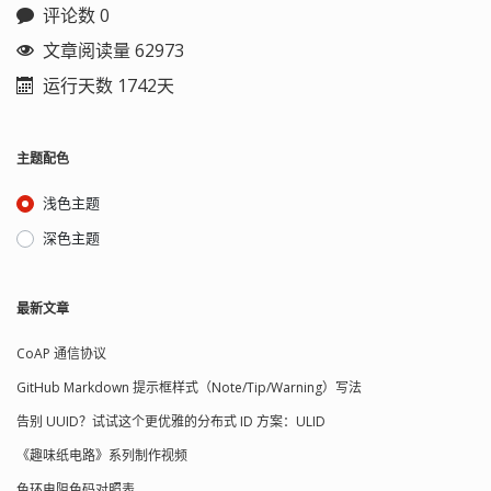
进行系统调试和监控的工具 1、下载并安
评论数 0
装 JDK
https://www.oracle.com/technetwork/java/javase/downloads/index.ht
文章阅读量 62973
Java SE 8 与 JDK1.8 是等效的。 2、配置
运行天数 1742天
环境变量 对于 Java 程序开发而言，主要
会使用 JDK 的两个命令：javac.exe、
java.exe。要想直接执行，需要配置路
径。 单击“计算机-属性-高级系统设置”，
主题配色
单击“环境变量”。在“系统变量”栏下单击
“新建”，创建新的系统环境变量。 (1) 新
浅色主题
建 JAVA_HOME，变量值：C:\Program
Files\Java\jdk1.8.0_191（即JDK的安装
深色主题
路径） (2) 编辑 Path，在原变量值的最
后面加
上：;%JAVA_HOME%\bin;%JAVA_HOME%\jre\bin
最新文章
(3) 新建 classpath, 变量
值：.;%JAVA_HOME%\lib;%JAVA_HOME%\lib\dt.jar;%JAVA_HOME%\tools.j
CoAP 通信协议
说明：jdk 需要配置三个环境变量； 1.5
之后可以不再设置 classpath，但建议保
GitHub Markdown 提示框样式（Note/Tip/Warning）写法
留 classpath 设置。 重启使环境变量生
效。 3、测试 打开 CMD 执行 javac -
告别 UUID？试试这个更优雅的分布式 ID 方案：ULID
version javac 1.8.0_1...
《趣味纸电路》系列制作视频
色环电阻色码对照表