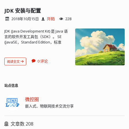
JDK 安装与配置
2018年10月15日
阡陌
228
JDK (Java Development Kit) 是 Java 语
言的软件开发工具包（SDK）。 SE
(JavaSE，Standard Edition，标准
版），是我们通常用的一个版本，从 JDK
5.0 开始，改名为 Java SE。 JDK 包含的
基本组件包括： javac – 编译器，将源程
0 评论
阅读全文
序转成字节码 jar – 打包工具，将相关的
类文件打包成一个文件 javadoc – 文档
生成器，从源码注释中提取文档 jdb –
debugger，查错工具 java – 运行编译后
的java程序（.class后缀的）
站点信息
appletviewer：小程序浏览器，一种执
行HTML文件上的Java小程序的Java浏览
微控圈
器。 Javah：产生可以调用Java过程的C
嵌入式、物联网技术交流分享
过程，或建立能被Java程序调用的C过程
的头文件。 Javap：Java反汇编器，显
示编译类文件中的可访问功能和数据，
文章数 208
同时显示字节代码含义。 Jconsole: Java