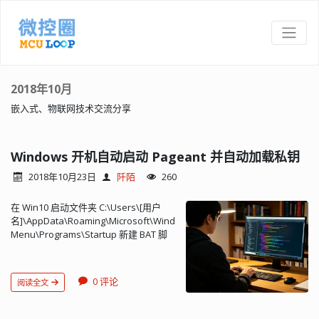
2018年10月
嵌入式、物联网技术交流分享
Windows 开机自动启动 Pageant 并自动加载私钥
2018年10月23日
阡陌
260
在 Win10 启动文件夹 C:\Users\[用户
名]\AppData\Roaming\Microsoft\Windows\Start
Menu\Programs\Startup 新建 BAT 脚
本： start "" "C:\Program
Files\TortoiseGit\bin\pageant.exe"
C:\path-to-key1.ppk C:\path-to-
0 评论
阅读全文
key2.ppk 脚本中指明要加载的所有私
钥。 开机后会自动启动并加载私钥...