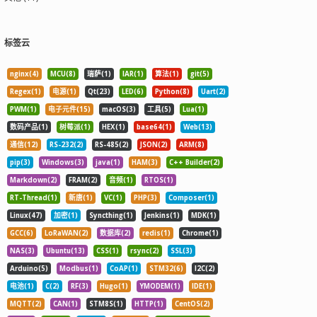
标签云
nginx(4)
MCU(8)
瑞萨(1)
IAR(1)
算法(1)
git(5)
Regex(1)
电源(1)
Qt(23)
LED(6)
Python(8)
Uart(2)
PWM(1)
电子元件(15)
macOS(3)
工具(5)
Lua(1)
数码产品(1)
树莓派(1)
HEX(1)
base64(1)
Web(13)
通信(12)
RS-232(2)
RS-485(2)
JSON(2)
ARM(8)
pip(3)
Windows(3)
java(1)
HAM(3)
C++ Builder(2)
Markdown(2)
FRAM(2)
音频(1)
RTOS(1)
RT-Thread(1)
新唐(1)
VC(1)
PHP(3)
Composer(1)
Linux(47)
加密(1)
Syncthing(1)
Jenkins(1)
MDK(1)
GCC(6)
LoRaWAN(2)
数据库(2)
redis(1)
Chrome(1)
NAS(3)
Ubuntu(13)
CSS(1)
rsync(2)
SSL(3)
Arduino(5)
Modbus(1)
CoAP(1)
STM32(6)
I2C(2)
电池(1)
C(2)
RF(3)
Hugo(1)
YMODEM(1)
IDE(1)
MQTT(2)
CAN(1)
STM8S(1)
HTTP(1)
CentOS(2)