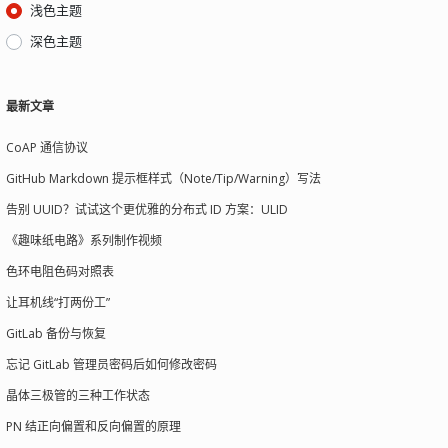
浅色主题
深色主题
最新文章
CoAP 通信协议
GitHub Markdown 提示框样式（Note/Tip/Warning）写法
告别 UUID？试试这个更优雅的分布式 ID 方案：ULID
《趣味纸电路》系列制作视频
色环电阻色码对照表
让耳机线“打两份工”
GitLab 备份与恢复
忘记 GitLab 管理员密码后如何修改密码
晶体三极管的三种工作状态
PN 结正向偏置和反向偏置的原理