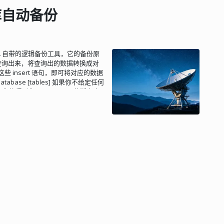
库或其子集中进行全局搜索 使用一组
据库自动备份
 数据显示为图像或下载链接 安装过
et/downloads/ 当前最新的版本是
.2.1/phpMyAdmin-5.2.1-all-
.zip cd phpMyAdmin-5.2.1-all-
 MySQL 自带的逻辑备份工具，它的备份原
od -R 755 phpMyAdmin-5.2.1-all-
据查询出来，将查询出的数据转换成对
secret']：填写 32 字节随机字符串 配置
些 insert 语句，即可将对应的数据
 /phpmyadmin { alias
database [tables] 如果你不给定任何
ndex.php index.htm index.html;
，你能得到你 mysqldump 的版本支
am SCRIPT_FILENAME
-all-databases, -A：备份所
/php-fpm.sock; } } 当然了，Apache 等
果没有该选项，mysqldump 把第一个
浏览器打开
qldump 把每个名字都当作为数
pMyAdmin 了...
 --host=host_name, -h
-d：只导出表结构，不导出数据。 --
码。 --port=port_num, -P
dump 时，你需要根据你的需求选择合
据库。 请注意，mysqldump
器打开和查看。当你需要恢复数据时，
到数据库中。 在使用 mysqldump
坏。建议在正式操作前，先在一个测
份
直
接
生
成
压
缩
文
件
：