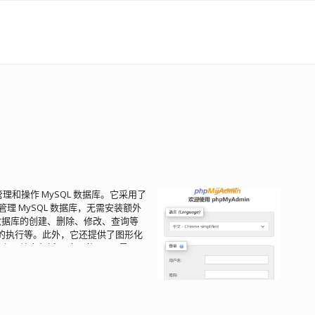
于管理和操作 MySQL 数据库。它采用了
管理 MySQL 数据库，无需安装额外
包括数据库的创建、删除、修改、查询等
句的执行等。此外，它还提供了图形化
的主要特点包括： 直观的 Web 界面
图、字段和索引 创建、复制、删除、重
和表，并提供服务器配置建议 执行、
L 用户帐户和权限 管理存储过程和触发
、XML、PDF、ISO/IEC 26300 -
等 管理多个服务器 以各种格式创建数据库