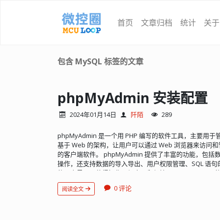
首页
文章归档
统计
关于
包含 MySQL 标签的文章
phpMyAdmin 安装配置
2024年01月14日
阡陌
289
phpMyAdmin 是一个用 PHP 编写的软件工具，主要用
基于 Web 的架构，让用户可以通过 Web 浏览器来访问和
的客户端软件。 phpMyAdmin 提供了丰富的功能，
操作，还支持数据的导入导出、用户权限管理、SQL 语
的用户界面，使得操作更加直观和便捷。 phpMyAdmin 
支持大多数 MySQL 特性： 浏览和删除数据库、表、视
0 评论
阅读全文
命名和修改数据库、表、字段和索引 维护服务器、数据库
编辑和收藏任何 SQL 语句，甚至批处理查询 管理 MySQ
器 从 CSV 和 SQL 导入数据 将数据导出为各种格式：CSV、SQL
OpenDocument 文本和电子表格、Word、LATEX 