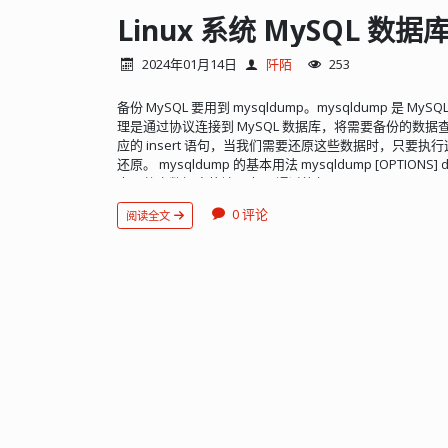
布局的图形 使用示例查询（QBE）创建复杂查询 在数据
Linux 系统 MySQL 数
预定义函数将存储的数据转换为任何格式，例如将 BLOB
程： 1、从官网下载源码： https://www.phpmyadmin.n
2024年01月14日
阡陌
253
5.2.1 wget https://files.phpmyadmin.net/phpMyAdmin/5
languages.zip unzip -q phpMyAdmin-5.2.1-all-languages
备份 MySQL 要用到 mysqldump。mysqldump 是
languages cp config.sample.inc.php config.inc.php chm
理是通过协议连接到 MySQL 数据库，将需要备份的数
languages 配置 config.inc.php： $cfg['blowfish_
应的 insert 语句，当我们需要还原这些数据时，只要执行这
Nginx 站点，可以用别名或虚拟主机，这里以别名为例： location
还原。 mysqldump 的基本用法 mysqldump [OPTIONS] 
"/data/www/phpMyAdmin-5.2.1-all-languages"; index i
表，整个数据库将被导出。 通过执行 mysqldump --help
location ~* \.php$ { include fastcgi.conf; fastcgi_par
持的选项表。 此外，mysqldump 还支持很多其他选项，例如： -
$request_filename; fastcgi_pass unix:/var/run/php
0 评论
阅读全文
有数据库。 --databases, -B：用于备份多个数据库。如
都可以，大同小异了。 使配置生效： nginx -s reload 
名字参数作为数据库名，后面的作为表名。使用该选项，mys
https://www.example.com/phpmyadmin/ 就可以运行 ph
据库名。 --force, -f：即使发现 sql 错误，也忽略错误继续备份。
host_name：备份指定主机上的数据库。 --no-data, 
password[=password], -p[password]：连接数据库使用的密
port_num：指定连接数据库的端口号。 在使用 mysql
适的选项。同时，你也需要确保你有足够的权限来访问和备份数
生成的备份文件是 SQL 脚本，你可以使用任何文本编辑
你可以使用 mysql 命令来执行这个 SQL 脚本，将数据恢复
进行备份和恢复时，请务必小心操作，避免数据丢失或损
试环境中进行验证，确保操作的正确性和安全性。 手动备
m
数
名
直
y
据
.
接
s
s
q
q
库
生
l
l
E
d
名
成
n
u
t
m
>
压
e
数
r
p
缩
p
−
据
a
u
文
s
r
库
s
o
件
w
o
o
t
：
−
r
p
d
:
数
据
库
名
数
据
库
名