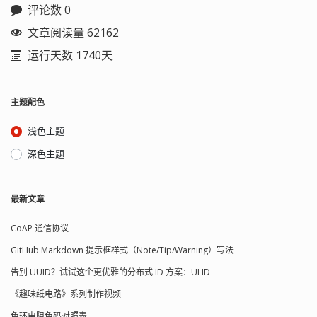
就可以用新密码登录...
/var/opt/gitlab/backups/（如果没改备
评论数 0
份存储路径的话） 停止连接到数据库的
进程： sudo gitlab-ctl stop puma sudo
文章阅读量 62162
gitlab-ctl stop sidekiq sudo gitlab-ctl
运行天数 1740天
status #再次确认他们已被关闭 执行恢
复命令： sudo gitlab-backup restore
BACKUP=<backup-id> 例如： sudo
gitlab-backup restore
主题配色
BACKUP=11493107454_2018_04_25_10.6.4-
ce 恢复完成后重新启动并检查 GitLab：
浅色主题
sudo gitlab-ctl restart sudo gitlab-rake
gitlab:check SANITIZE=true 验证数据库
深色主题
的值是否可以被解密，尤其是在还原
了/etc/gitlab/gitlab-secrets.json或更换
了服务器： sudo gitlab-rake
最新文章
gitlab:doctor:secrets 为了确保恢复的可
靠，还可以对上传文件做完整性检验：
CoAP 通信协议
sudo gitlab-rake gitlab:artifacts:check
sudo gitlab-rake gitlab:lfs:check sudo
GitHub Markdown 提示框样式（Note/Tip/Warning）写法
gitlab-rake gitlab:uploads:chec...
告别 UUID？试试这个更优雅的分布式 ID 方案：ULID
《趣味纸电路》系列制作视频
色环电阻色码对照表