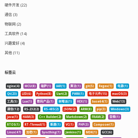
硬件开发 (22)
通信 (3)
物联网 (2)
工具软件 (14)
兴趣爱好 (4)
其他 (11)
标签云
nginx(4)
MCU(8)
瑞萨(1)
IAR(1)
算法(1)
git(5)
Regex(1)
电源(1)
Qt(23)
LED(6)
Python(8)
Uart(2)
PWM(1)
电子元件(15)
macOS(3)
工具(5)
Lua(1)
数码产品(1)
树莓派(1)
HEX(1)
base64(1)
Web(13)
通信(12)
RS-232(2)
RS-485(2)
JSON(2)
ARM(8)
pip(3)
Windows(3)
java(1)
HAM(3)
C++ Builder(2)
Markdown(2)
FRAM(2)
音频(1)
RTOS(1)
RT-Thread(1)
新唐(1)
VC(1)
PHP(3)
Composer(1)
Linux(47)
加密(1)
Syncthing(1)
Jenkins(1)
MDK(1)
GCC(6)