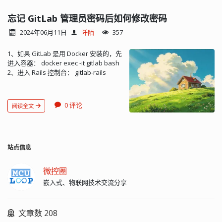
ce_gitlab_backup.tar 默认情况下备份的
存储位置是：/var/opt/gitlab/backups
忘记 GitLab 管理员密码后如何修改密码
此外还应单独备份以下文件：
2024年06月11日
阡陌
357
/etc/gitlab/gitlab.rb /etc/gitlab/gitlab-
secrets.json /etc/gitlab/ssl
1、如果 GitLab 是用 Docker 安装的，先
/etc/gitlab/trusted-certs 自动删除旧备
进入容器： docker exec -it gitlab bash
份 如果想在备份时自动删除旧备份文
2、进入 Rails 控制台： gitlab-rails
件，可以修改备份文件的生存期，编辑
console 输出： ----------------------------------
/etc/gitlab/gitlab.rb： ## Limit backup
---------------------------------------------- Ruby:
lifetime to 7 days - 604800 seconds
ruby 2.7.5p203 (2021-11-24 revision
gitlab_rails['backup_keep_time'] =
0 评论
阅读全文
f69aeb8314) [x86_64-linux] GitLab:
604800 修改配置文件后需执行重新配置
15.2.2-ee (4420a6308aa) EE GitLab
命令才能生效： sudo gitlab-ctl
Shell: 14.9.0 PostgreSQL: 13.6 -------------
reconfigure 恢复 从备份文件恢复
----------------------------------------------[
GitLab 需要一个可运行的实例，可以重
booted in 10s ] Loading production
站点信息
新安装一个全新的程序，但要选用与备
environment (Rails 6.1.4.7)
份文件一致的版本。恢复时原有数据会
irb(main):001:0> 3、查找到管理员对
被清除！ 首先应该手动恢复：
微控圈
象，以 root 为例： user =
/etc/gitlab/gitlab.rb /etc/gitlab/gitlab-
嵌入式、物联网技术交流分享
User.find_by(username: 'root') pp
secrets.json /etc/gitlab/ssl
user.attributes #打印对象的信息，确认
/etc/gitlab/trusted-certs 重新配置，执
一下 4、修改密码： user.password =
行： sudo gitlab-ctl reconfigure 将要恢
文章数 208
'new password' user.save quit 接下来
复的备份文件拷贝至：