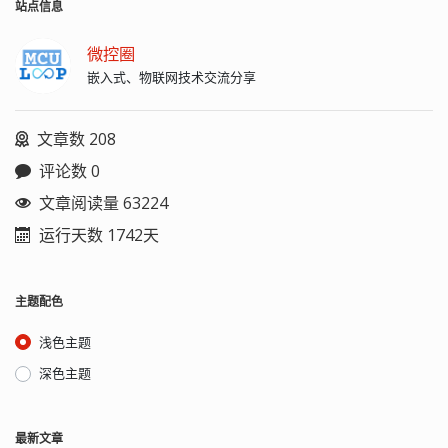
字段，浏览器无法使用主机头名来明确
站点信息
表示要访问服务器上的哪个 WEB 站点，
这样就无法使用 WEB 服务器在同一个 IP
微控圈
地址和端口号上配置多个虚拟 WEB 站
嵌入式、物联网技术交流分享
点。1.1 则解决了这个问题。 3、HTTP
1.1 增加了一些新的状态代码，如
100（Continue）、101（Switching
文章数 208
Protocols）等 4、HTTP 1.1 新增了
RANGE:bytes，用于断点续传。 5、
评论数 0
HTTP 1.1 还提供了与身份认证、状态管
理和 Cache 缓存等机制相关的请求头和
文章阅读量 63224
响应头。 请求 标准协议支持六种请求方
运行天数 1742天
法：GET、HEAD、PUT、DELETE、
POST、OPTIONS，与 CRUD 的对应关
系是：PUT-->CREATE，GET-->READ，
POST-->UPDATE，DELETE-->DELETE。
主题配色
GET 可以直接写 URL 地址处传递数据，
因为它没有消息体，需要传输的数据参
浅色主题
数只能通过 URL 地址传递。 POST 可以
插入消息体，所以客服端向服务端传递
深色主题
数据时可以通过这个消息体传递。 状态
消息 当浏览器从 web 服务器请求服务
时，服务器会返回状态消息，主要有几
最新文章
类： 1xx（信息）、2xx（成功）、