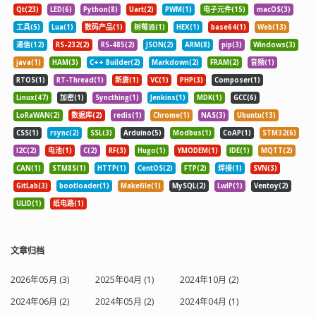
Qt(23)
LED(6)
Python(8)
Uart(2)
PWM(1)
电子元件(15)
macOS(3)
工具(5)
Lua(1)
数码产品(1)
树莓派(1)
HEX(1)
base64(1)
Web(13)
通信(12)
RS-232(2)
RS-485(2)
JSON(2)
ARM(8)
pip(3)
Windows(3)
java(1)
HAM(3)
C++ Builder(2)
Markdown(2)
FRAM(2)
音频(1)
RTOS(1)
RT-Thread(1)
新唐(1)
VC(1)
PHP(3)
Composer(1)
Linux(47)
加密(1)
Syncthing(1)
Jenkins(1)
MDK(1)
GCC(6)
LoRaWAN(2)
数据库(2)
redis(1)
Chrome(1)
NAS(3)
Ubuntu(13)
CSS(1)
rsync(2)
SSL(3)
Arduino(5)
Modbus(1)
CoAP(1)
STM32(6)
I2C(2)
电池(1)
C(2)
RF(3)
Hugo(1)
YMODEM(1)
IDE(1)
MQTT(2)
CAN(1)
STM8S(1)
HTTP(1)
CentOS(2)
FTP(2)
焊接(1)
SVN(3)
GitLab(3)
bootloader(1)
Makefile(1)
MySQL(2)
LwIP(1)
Ventoy(2)
ULID(1)
纸电路(1)
文章归档
2026年05月 (3)
2025年04月 (1)
2024年10月 (2)
2024年06月 (2)
2024年05月 (2)
2024年04月 (1)