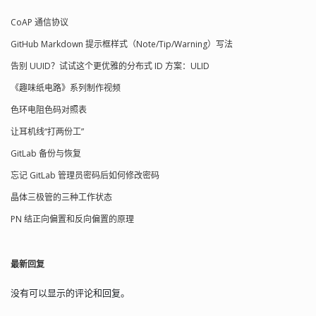
3xx（重定向）、4xx（客户端错误）、
CoAP 通信协议
5xx（服务器错误）。 HTTP 请求消息的
结构 包括请求行、消息头、空行、消息
GitHub Markdown 提示框样式（Note/Tip/Warning）写法
体。 请求行只能通过一行发送，如：
GET /index.html HTTP/1.1 消息头一般
告别 UUID？试试这个更优雅的分布式 ID 方案：ULID
包括浏览器信息、用户认证等附加信息
《趣味纸电路》系列制作视频
空行用于在有消息体时与消息头分开；
消息体中装有客户端向服务端传输的数
色环电阻色码对照表
据，GET 没有消息体，POST 有消息
体。 HTTP 响应消息的结构 包括状态
让耳机线“打两份工”
行、消息头、空行、消息体。 状态行包
GitLab 备份与恢复
含客服端请求的处理结...
忘记 GitLab 管理员密码后如何修改密码
晶体三极管的三种工作状态
PN 结正向偏置和反向偏置的原理
最新回复
没有可以显示的评论和回复。