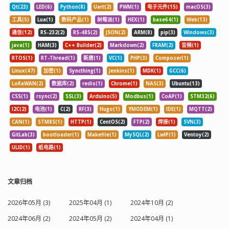
Qt(23)
LED(6)
Python(8)
Uart(2)
PWM(1)
电子元件(15)
macOS(3)
工具(5)
Lua(1)
数码产品(1)
树莓派(1)
HEX(1)
base64(1)
Web(13)
通信(12)
RS-232(2)
RS-485(2)
JSON(2)
ARM(8)
pip(3)
Windows(3)
java(1)
HAM(3)
C++ Builder(2)
Markdown(2)
FRAM(2)
音频(1)
RTOS(1)
RT-Thread(1)
新唐(1)
VC(1)
PHP(3)
Composer(1)
Linux(47)
加密(1)
Syncthing(1)
Jenkins(1)
MDK(1)
GCC(6)
LoRaWAN(2)
数据库(2)
redis(1)
Chrome(1)
NAS(3)
Ubuntu(13)
CSS(1)
rsync(2)
SSL(3)
Arduino(5)
Modbus(1)
CoAP(1)
STM32(6)
I2C(2)
电池(1)
C(2)
RF(3)
Hugo(1)
YMODEM(1)
IDE(1)
MQTT(2)
CAN(1)
STM8S(1)
HTTP(1)
CentOS(2)
FTP(2)
焊接(1)
SVN(3)
GitLab(3)
bootloader(1)
Makefile(1)
MySQL(2)
LwIP(1)
Ventoy(2)
ULID(1)
纸电路(1)
文章归档
2026年05月 (3)
2025年04月 (1)
2024年10月 (2)
2024年06月 (2)
2024年05月 (2)
2024年04月 (1)