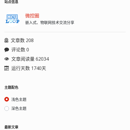
打 T 标记的是真正的开漏脚，不具备推
站点信息
挽输出的功能，也没有内部上拉功能。
使用时需要特别注意。 2、读
微控圈
TIMx_CNTR 要分别读 TIMx_CNTRH 和
嵌入式、物联网技术交流分享
TIMx_CNTRL（分别读 TIMx_CNTRL 和
TIMx_CNTRH 也没错），因为发现直接
读 16 位的 TIMx_CNTR 可能出现错误：
文章数 208
明明 TIMx_CNTR 的值是 829，偏偏赋值
给一个变量后变量的值是 789。但也不
评论数 0
总是有问题，运行几次就好了，复位后
现象依旧，但分别读 TIMx_CNTRH 和
文章阅读量 62034
TIMx_CNTRL 并赋值给变量就正常，连续
运行天数 1740天
读两次 TIMx_CNTR 也是正常的。 3、关
于 COSMIC 编译器 编译器有三个自用的
变量 c_x、c_y、c_lreg，当与中断函数
关联时： （1）当中断函数直接使用（编
主题配色
译器自动产生汇编代码）他们时，会被
自动保存和恢复； （2）当终端函数调用
浅色主题
使用了 c_x、c_y 的函数时，c_x、c_y 会
被自动保存和恢复，但是 c_lreg 不会被
深色主题
这样自动保存和恢复； 这就要特别注
意：如果中断中调用了使用 longs 或者
floats 的函数时就要在中断函数的定义
最新文章
中加修饰词 @svlreg！ 不太好判断是否