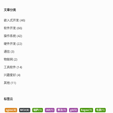
EnterCritical(void) { #asm push cc
sim pop a #endasm } 6、关于
文章分类
STVD 开发环境 如果出现编辑界面或仿
真界面布局变乱，可以删除 .wed 文件
（存储开发界面信息）或 .wdb 文件（存
嵌入式开发 (46)
储仿真界面信息），以初始化界面。 7、
软件开发 (66)
关于 memcpy cosmic 的 memcpy 是从
后往前拷贝，这样当 src 与 dst 重叠时，
操作系统 (42)
比如 memcpy(buf, buf + 5, 10) 结果就不
硬件开发 (22)
是我们预想的，可以使用 memmove 来
代替，它会检查是否重叠。当 dst 大于
通信 (3)
等于 src 时，从前往后拷贝（常规顺
序）。 8、stm8 终端向量表 由操作码
物联网 (2)
0x82（INT）与三字节的地址组成，执行
工具软件 (14)
过程是将三字节地址赋给 PC，程序将跳
转到该地址处执...
兴趣爱好 (4)
其他 (11)
标签云
nginx(4)
MCU(8)
瑞萨(1)
IAR(1)
算法(1)
git(5)
Regex(1)
电源(1)