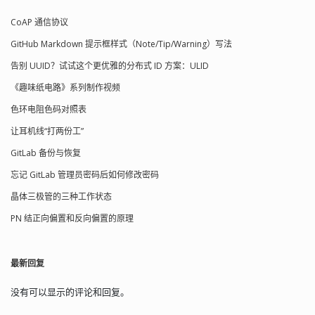
使用了 c_lreg（需要反汇编才能看），
CoAP 通信协议
例如 c_lgadc（长整数加无符号单字节）
就没有用到这三个变量，所以在不影响
GitHub Markdown 提示框样式（Note/Tip/Warning）写法
性能的是否加上无妨，除非你的应用很
在意那几个 pushw、popw。 4、一个配
告别 UUID？试试这个更优雅的分布式 ID 方案：ULID
置字初始化引起的问题 同样的软件延时
《趣味纸电路》系列制作视频
程序在不同的板子上一个验时是 4ms，
一个是 3ms，如果用硬件定时器来实现
色环电阻色码对照表
验时则一致。 读出配置字为
000000F0F000FFFE00，而正常情况下应
让耳机线“打两份工”
该读出的是全 0。置 1 的那些位是保留
GitLab 备份与恢复
位，具体作用不清除，将其都清零以后
延时都是 3ms 了。 可能保留的配置字影
忘记 GitLab 管理员密码后如何修改密码
响了指令执行等待时间等参数。通过这
晶体三极管的三种工作状态
个问题来看，如果烧写程序时（尤其是
debug 程序时）不烧写正常的配置字进
PN 结正向偏置和反向偏置的原理
去，可能会造成程序的异常执行。 5、
stm8 cosmic 用 sp 索引变量，如果用
push cc 保存寄存器至栈会造成由于编译
最新回复
器不能识别嵌入式汇编而造成的后续代
码的变量使用的错误，所以要用 push cc
然后 pop a 的方式获取 cc 的值并返回，
没有可以显示的评论和回复。
不能保存在栈里： uint8