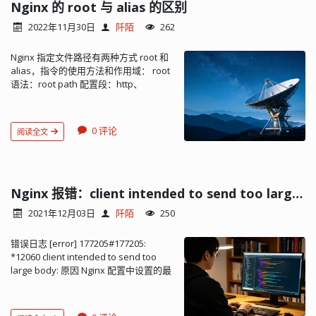
个站点的配置，在站点的 server 块中添
Nginx 的 root 与 alias 的区别
加或修改 client_max_body_size 即可。
2022年11月30日
阡陌
262
修改后检查配置文件的语法是否正确：
sudo nginx -t。如果没有显示语法错
Nginx 指定文件路径有两种方式 root 和
误，继续下一步；如果有错误，请检查
alias，指令的使用方法和作用域： root
配置文件并修复错误。 然后重新加载
语法：root path 配置段：http、
Nginx 配置：sudo service nginx
server、location、if alias 语法：alias
reload 或者 sudo systemctl reload
path 配置段：location alias 是一个目录
ngi...
别名的定义，root 则是根目录（父目
0 评论
阅读全文
录）的定义。关于别名，我的理解是
alias 指定的是物理路径，location 指定
的则是该物理路径的别名，一个物理路
径可以存在多个别...
Nginx 报错：client intended to send too large body
2021年12月03日
阡陌
250
错误日志 [error] 177205#177205:
*12060 client intended to send too
large body: 原因 Nginx 配置中设置的最
大文件大小过小，或者没有设...