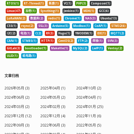
RTOS(1)
RT-Thread(1)
新唐(1)
VC(1)
PHP(3)
Composer(1)
Linux(47)
加密(1)
Syncthing(1)
Jenkins(1)
MDK(1)
GCC(6)
LoRaWAN(2)
数据库(2)
redis(1)
Chrome(1)
NAS(3)
Ubuntu(13)
CSS(1)
rsync(2)
SSL(3)
Arduino(5)
Modbus(1)
CoAP(1)
STM32(6)
I2C(2)
电池(1)
C(2)
RF(3)
Hugo(1)
YMODEM(1)
IDE(1)
MQTT(2)
CAN(1)
STM8S(1)
HTTP(1)
CentOS(2)
FTP(2)
焊接(1)
SVN(3)
GitLab(3)
bootloader(1)
Makefile(1)
MySQL(2)
LwIP(1)
Ventoy(2)
ULID(1)
纸电路(1)
文章归档
2026年05月 (3)
2025年04月 (1)
2024年10月 (2)
2024年06月 (2)
2024年05月 (2)
2024年04月 (1)
2024年03月 (2)
2024年02月 (3)
2024年01月 (25)
2023年12月 (12)
2022年12月 (4)
2022年11月 (6)
2022年09月 (3)
2022年06月 (3)
2022年05月 (5)