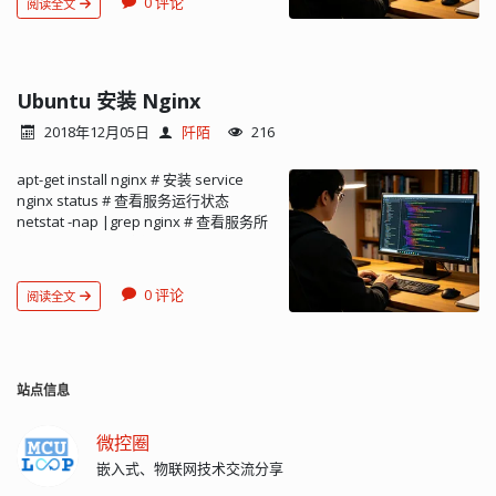
0 评论
阅读全文
Ubuntu 安装 Nginx
2018年12月05日
阡陌
216
apt-get install nginx # 安装 service
nginx status # 查看服务运行状态
netstat -nap |grep nginx # 查看服务所
使用的端口 网页浏览器访问服务器 IP 显
示： Welcome to nginx! If you see this
page, the nginx web server is
0 评论
阅读全文
successfully installed and working.
Further configuration is required. For
online documentation and support
please refer to nginx.org. Commercial
support is available at nginx.com.
站点信息
Thank you for using nginx...
微控圈
嵌入式、物联网技术交流分享