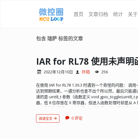
首页
文章归档
统计
关于
包含 瑞萨 标签的文章
IAR for RL78 使用未
2022年12月10日
阡陌
256
在使用 IAR for RL78 1.30.3 时遇到一个奇怪的问题：
达到预期结果，一通分析也查不出个所以然，最后只能通
递的是 uint8_t 参数（函数定义 void gpio_toggle(uint8
器，低 8 位存放在 X 寄存器，但进入函数处理时却是从 
导致参数传递错误了。 还发现，奇怪的是在别的地方调
的是 8 位的寄存器 A： 搞糊涂了，为什么同样的函数
0 评论
阅读全文
且后续还发现出问题的那个函数所在文件的其他函数也会
怀疑那儿，还怀疑是不是这个低版本的编译器存在 Bug 
Warning： Warning[w6]: Type conflict for external/entry 
against external/entry in module hal_gpio; prototyp