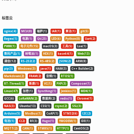
标签云
nginx(4)
MCU(8)
瑞萨(1)
IAR(1)
算法(1)
git(5)
Regex(1)
电源(1)
Qt(23)
LED(6)
Python(8)
Uart(2)
PWM(1)
电子元件(15)
macOS(3)
工具(5)
Lua(1)
数码产品(1)
树莓派(1)
HEX(1)
base64(1)
Web(13)
通信(12)
RS-232(2)
RS-485(2)
JSON(2)
ARM(8)
pip(3)
Windows(3)
java(1)
HAM(3)
C++ Builder(2)
Markdown(2)
FRAM(2)
音频(1)
RTOS(1)
RT-Thread(1)
新唐(1)
VC(1)
PHP(3)
Composer(1)
Linux(47)
加密(1)
Syncthing(1)
Jenkins(1)
MDK(1)
GCC(6)
LoRaWAN(2)
数据库(2)
redis(1)
Chrome(1)
NAS(3)
Ubuntu(13)
CSS(1)
rsync(2)
SSL(3)
Arduino(5)
Modbus(1)
CoAP(1)
STM32(6)
I2C(2)
电池(1)
C(2)
RF(3)
Hugo(1)
YMODEM(1)
IDE(1)
MQTT(2)
CAN(1)
STM8S(1)
HTTP(1)
CentOS(2)