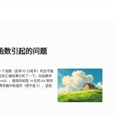
声明函数引起的问题
 调用一个函数（反转 IO 口电平）时总不能
过反汇编结果分析了一下。向函数传
_t port)），使用的却是 16 位的 AX 寄存
A 寄存器中取值的（而不是 X），这就
用同样的函数却是正常的！传递参数用
在不同文件中调用的结果是不同的呢？而
有类似的问题。于是疯狂地怀疑这儿
 冷静下来后排查了一下编译时的
"gpio_toggle", in module ...
ed function vs K&R function 其实警告