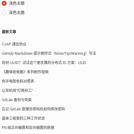
浅色主题
深色主题
最新文章
CoAP 通信协议
GitHub Markdown 提示框样式（Note/Tip/Warning）写法
告别 UUID？试试这个更优雅的分布式 ID 方案：ULID
《趣味纸电路》系列制作视频
色环电阻色码对照表
让耳机线“打两份工”
GitLab 备份与恢复
忘记 GitLab 管理员密码后如何修改密码
晶体三极管的三种工作状态
PN 结正向偏置和反向偏置的原理