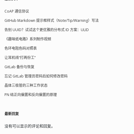
CoAP 通信协议
GitHub Markdown 提示框样式（Note/Tip/Warning）写法
告别 UUID？试试这个更优雅的分布式 ID 方案：ULID
《趣味纸电路》系列制作视频
色环电阻色码对照表
让耳机线“打两份工”
GitLab 备份与恢复
忘记 GitLab 管理员密码后如何修改密码
晶体三极管的三种工作状态
PN 结正向偏置和反向偏置的原理
最新回复
没有可以显示的评论和回复。