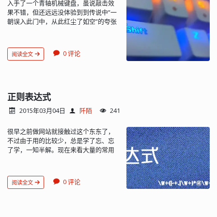
入手了一个青轴机械键盘，虽说敲击效
果不错，但还远远没体验到到传说中“一
朝误入此门中，从此红尘了如空”的夸张
感...
0 评论
阅读全文
正则表达式
2015年03月04日
阡陌
241
很早之前做网站就接触过这个东东了，
不过由于用的比较少，总是学了忘、忘
了学，一知半解。现在来看大量的常用
工具都支持了正则表达式，比如
Everything、编辑器...
0 评论
阅读全文