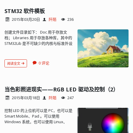
STM32 软件模板
2015年03月20日
阡陌
236
创建文件目录如下： Doc 用于存放文
档； Libraries 用于存放各种库，其中的
STM32Lib 是不可缺少的内核与标准外设
的驱动库。原则上，所有的库都不要做
任何修改，保持与原始发行状态一致。
MDK-ARM 是与 RVMDK 编译器相关的文
0 评论
阅读全文
件夹，存放工程文件、各种输出文件
等； User 目录用于存放我们自己开发的
代码 mcu 为 MCU 外设驱动程序文件
夹； lib 为一些库程序的文件夹； bsp 为
其他板载器件的驱动程序。 MDK 开发环
当色彩照进现实——RGB LED 驱动及控制（2）
境只支持一级组结构，所以组结构就是
2015年03月18日
阡陌
247
扁平化了的。一般包含 STM32Lib、
Startup、User、Doc 等组。 把内核及
控制 LED 的上位机可以是 PC，也可以是
标准外设的驱动（C 文件）加入
Smart Mobile、Pad 。可以使用
STM32Lib 组： Startup 为启动代码组，
Windows 系统，也可以使用 Linux、
要从
Android 系统。考虑到跨平台的便利性
.\Libraries\STM32Lib\CMSIS\CM3\DeviceSupport\ST\STM32F10x\startu