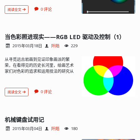
和语言之间的关联性，我选用了 Python
文件夹选择一个。 将 main.c、配置、中
+ PyQt 的搭配。既能利用 Python 的良
断服务等文件加入 User 文件夹并加载到
0 评论
阅读全文
好的跨平台能力和便捷的编程，又能在
User 组。 stm32f10x_conf.h 头文件在
界面库上向 C++ Qt 靠...
stm32f10x.h 中通过判断有无
USE_STDPERIPH_DRIVER 宏定义而确定
是否引用。 此外还需要配置工程，定义
当色彩照进现实——RGB LED 驱动及控制（1）
单片机系列（如定义
STM32F10X_CL）、选择使用标准外设驱
2015年03月18日
阡陌
229
动库 USE_STDPERIPH_DRIVER Include
Paths 中配置所有需要引用的头文件所
从寻觅远古岩画到见证印象画派的繁
在目录 配置时钟晶体的频率 在需要操作
荣，在看得见的历史长河里，绘画艺术
内核或标准外设的地方直接引用库的头
家们对色彩的追求和运用技法的研究从
文件（stm32f10x.h）即可： 在编译的
未停歇。从雷火到那些神神叨叨魔法术
时候可以看到所有的库文件都被编译
士炉子里幻化着的各色鬼火、圣火，那
了，速度很慢，如果没有使用某个库文
些跳动着的，闪耀着的，难以捉摸。当
件，可以选择不编译它。 取消选择
0 评论
阅读全文
一缕阳光穿过牛顿手里的棱镜而变得理
Include in Target Build 即可。 在 C/C++
性，当一星火花迸发在伏特的线头而将
选项卡中选中 One ELF Section per
不再神秘。这时的我们（就叫 “The Light
Function 选项可将用不到的函数排除在
Maker” 吧），才刚刚出...
编译结果之外，从而减小生成程序的大...
机械键盘试用记
2015年03月04日
阡陌
180