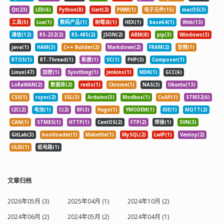
Qt(23)
LED(6)
Python(8)
Uart(2)
PWM(1)
电子元件(15)
macOS(3)
工具(5)
Lua(1)
数码产品(1)
树莓派(1)
HEX(1)
base64(1)
Web(13)
通信(12)
RS-232(2)
RS-485(2)
JSON(2)
ARM(8)
pip(3)
Windows(3)
java(1)
HAM(3)
C++ Builder(2)
Markdown(2)
FRAM(2)
音频(1)
RTOS(1)
RT-Thread(1)
新唐(1)
VC(1)
PHP(3)
Composer(1)
Linux(47)
加密(1)
Syncthing(1)
Jenkins(1)
MDK(1)
GCC(6)
LoRaWAN(2)
数据库(2)
redis(1)
Chrome(1)
NAS(3)
Ubuntu(13)
CSS(1)
rsync(2)
SSL(3)
Arduino(5)
Modbus(1)
CoAP(1)
STM32(6)
I2C(2)
电池(1)
C(2)
RF(3)
Hugo(1)
YMODEM(1)
IDE(1)
MQTT(2)
CAN(1)
STM8S(1)
HTTP(1)
CentOS(2)
FTP(2)
焊接(1)
SVN(3)
GitLab(3)
bootloader(1)
Makefile(1)
MySQL(2)
LwIP(1)
Ventoy(2)
ULID(1)
纸电路(1)
文章归档
2026年05月 (3)
2025年04月 (1)
2024年10月 (2)
2024年06月 (2)
2024年05月 (2)
2024年04月 (1)