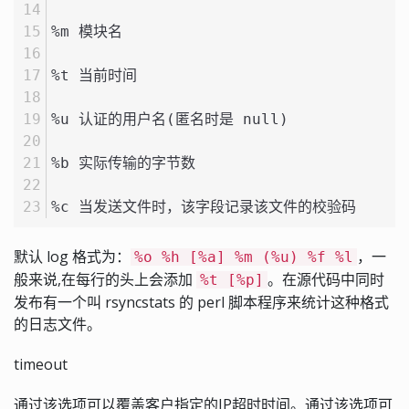
%m 模块名
%t 当前时间
%u 认证的用户名(匿名时是 null)
%b 实际传输的字节数
%c 当发送文件时，该字段记录该文件的校验码
默认 log 格式为：
，一
%o %h [%a] %m (%u) %f %l
般来说,在每行的头上会添加
。在源代码中同时
%t [%p]
发布有一个叫 rsyncstats 的 perl 脚本程序来统计这种格式
的日志文件。
timeout
通过该选项可以覆盖客户指定的IP超时时间。通过该选项可