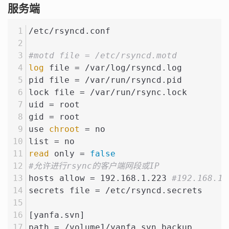
服务端
/etc/rsyncd.conf
#motd file = /etc/rsyncd.motd
log
 file = /var/log/rsyncd.log
pid file = /var/run/rsyncd.pid
lock file = /var/run/rsync.lock
uid = root
gid = root
use 
chroot
 = no
list = no
read
 only = 
false
#允许进行rsync的客户端网段或IP
hosts allow = 192.168.1.223 
#192.168.1.
secrets file = /etc/rsyncd.secrets
[yanfa.svn]
path = /volume1/yanfa.svn.backup