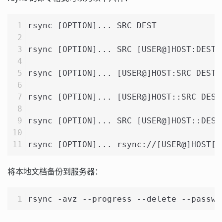
rsync [OPTION]... SRC DEST 
rsync [OPTION]... SRC [USER@]HOST:DEST 
rsync [OPTION]... [USER@]HOST:SRC DEST 
rsync [OPTION]... [USER@]HOST::SRC DEST
rsync [OPTION]... SRC [USER@]HOST::DEST
rsync [OPTION]... rsync://[USER@]HOST[:
将本地文档备份到服务器：
rsync -avz --progress --delete --passwo