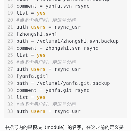
comment = yanfa.svn rsync
list = 
yes
#当多个用户时，用逗号分隔
auth 
users
 = rsync_usr
[zhongshi.svn]
path = /volume1/zhongshi.svn.backup
comment = zhongshi.svn rsync
list = 
yes
#当多个用户时，用逗号分隔
auth 
users
 = rsync_usr
[yanfa.git]
path = /volume1/yanfa.git.backup
comment = yanfa.git rsync
list = 
yes
#当多个用户时，用逗号分隔
auth 
users
 = rsync_usr
中括号内的是模块（module）的名字，在这之前的定义是