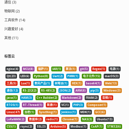
通信 (3)
DNS.1=如果有别的域名也可以这样添加
认] -dbus-linked .........构建Qt D-Bus并链
保存成一个文件名（任意），比如：
接到libdbus-1 [auto] -dbus-runtime
物联网 (2)
req.conf 如果按照标准的流程，这里应
........构建Qt D-Bus并动态加载libdbus-1
工具软件 (14)
该先生成申请文件： # openssl req -
[no] -accessibility.......启用可访问性支持
new -key private.pem -out cert.csr -
[是]注意：不建议禁用可访问性。 -qml-
兴趣爱好 (4)
config req.conf 不过我们自签名，就不
debug ...........启用QML调试支持[yes] Qt
用申请文件了，直接签名即可生成证
附带一些第三方库的捆绑副本。这些被
其他 (11)
书： # openssl req -x509 -key
使用默认情况下，如果自动检测相应的
private.pem -days 3650 -out cert.crt -
系统库失败。 Core options -
config req.conf -extensions req_ext -
doubleconversion ....选择使用的双转换
标签云
days 3650：从生成之时算起，证书时效
库[system / qt / no]没有暗示使用
为 3650 天。 -key：指定证书所使用的
sscanf_l和snprintf_l（不精确）。 -glib
nginx(4)
MCU(8)
瑞萨(1)
IAR(1)
算法(1)
git(5)
Regex(1)
电源(1)
密钥文件 -out：生成证书文件 至此就完
................启用Glib支持[no;在Unix上自动]
成自签名证书的生成了。 查看证书：
-eventfd .............启用eventfd支持 -
Qt(23)
LED(6)
Python(8)
Uart(2)
PWM(1)
电子元件(15)
macOS(3)
openssl x509 -noout -text -in cert.crt 自
inotify .............启用inotify支持 -iconv
工具(5)
Lua(1)
数码产品(1)
树莓派(1)
HEX(1)
base64(1)
Web(13)
此证书就可以使用了。不过由于证书不
...............启用iconv（3）支持[posix /
通信(12)
RS-232(2)
RS-485(2)
JSON(2)
ARM(8)
pip(3)
Windows(3)
是被浏览器信任的 CA 机构签的，所以用
sun / gnu / no]（仅适用于Unix） -icu
浏览器打开网站时仍会提示： 您的连接
.................启用ICU支持[自动] -pcre
java(1)
HAM(3)
C++ Builder(2)
Markdown(2)
FRAM(2)
音频(1)
不是私密连接
................选择使用的libpcre2 [system /
RTOS(1)
RT-Thread(1)
新唐(1)
VC(1)
PHP(3)
Composer(1)
NET::ERR_CERT_AUTHORITY_INVALID 这
qt] -pps .................启用PPS支持[自动]
Linux(47)
加密(1)
Syncthing(1)
Jenkins(1)
MDK(1)
GCC(6)
时把证书安装到“受信任的根证书颁发机
（仅限QNX） -zlib ................选择用过的
构”存储区就可以了。 自己扮演 CA 完成
zlib [system / qt] Logging backends -
LoRaWAN(2)
数据库(2)
redis(1)
Chrome(1)
NAS(3)
Ubuntu(13)
签名 上面的自签名证书已经可以用了，
Journald ..........启用日志支持[no]（仅限
CSS(1)
rsync(2)
SSL(3)
Arduino(5)
Modbus(1)
CoAP(1)
STM32(6)