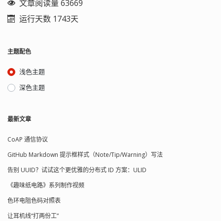
文章阅读量 63669
行验证，确保操作的正确性和安全性。
密。今后使用该密钥时，需要输入相应
将警告视为错误[no; yes如果-
手动备份
运行天数 1743天
的口令（服务启动时要输入）。如果不
developer-build] -silent ..............减少构
m
数
名
直
y
据
.
接
s
s
q
q
库
生
l
l
E
d
名
成
n
u
t
m
>
压
e
数
r
p
缩
p
−
据
a
u
文
s
r
库
s
o
件
w
o
o
t
：
−
r
p
d
:
加该选项，则不对密钥进行加密。 -
建输出以便发出警告和错误可以更容易
数
据
库
名
数
据
库
名
mysqldump -u root -p 数据库名 | gzip
out：密钥保存到的文件 2048：RSA 模
地看到 Build environment -sysroot
> 数据库名.sql.gz Enter password: 如
数位数，在一定程度上表征了密钥强
<dir> ....... 将<dir>设置为目标sysroot -
主题配色
何才能做到不输入密码？毕竟要做到定
度。 可以查看密钥： openssl rsa -
gcc-sysroot ......... 使用-sysroot，将编译
时自动备份总不能到备份时间后人工敲
noout -text -in private.pem 生成公钥 在
器通过--sysroot [yes] -pkg-config ..........
浅色主题
密码吧。 使用 ~/.my.cnf 配置文件： 在
生成证书过程中其实使用不到公钥文件
使用pkg-config [auto]（仅适用于
MySQL 用户的家目录下创建一个名为
的。 openssl rsa -in private.pem -
Unix） -D <string> ..........传递附加的预
深色主题
.my.cnf 的配置文件。例如，如果
pubout > public.pem 数据签名认证测试
处理器定义 -I <string> ..........传递额外的
MySQL 用户是 root，则文件路径为
这不是证书自签名过程的环节，仅用于
包含路径 -L <string> ..........传递额外的库
/root/.my.cnf。 在该文件中添加以下内
测试。 1、私钥签名： echo -n A
路径 -F <string> ..........传递额外的框架路
容： [mysqldump]
最新文章
message for signing > data.txt
径（仅适用于Apple） -sdk <sdk>
user=your_mysql_username
openssl dgst -sha1 -sign private.pem -
...........使用Apple提供的SDK <sdk>构建
password=your_mysql_password 将
CoAP 通信协议
out sha1.sign data.txt 2、公钥验签：
Qt。争论应该是以下列出的可用SDK之
your_mysql_username 和
openssl dgst -sha1 -verify public.pem
一'xcodebuild -showsdks'。请注意，
GitHub Markdown 提示框样式（Note/Tip/Warning）写法
your_mysql_password 替换为您的
-signature sha1.sign data.txt 输出
该参数仅适用于Qt库和使用目标mkspec
MySQL 用户名和密码。 设置文件的权
Verified OK 说明签名验证正确。内容没
构建的应用程序 - 不是主机工具，如
告别 UUID？试试这个更优雅的分布式 ID 方案：ULID
限，确保只有文件所有者可以读取它：
有被篡改过。 自签名 虽然也可以自己扮
qmake，moc，rcc等。 -android-sdk
chmod 600 ~/.my.cnf 现在，当您以该用
《趣味纸电路》系列制作视频
演 CA 的角色来给证书签名，完成标准的
path ....设置Android SDK根路径[
A
−
设
路
a
N
置
径
n
D
d
A
[
R
r
n
o
O
i
d
d
I
r
D
−
o
S
n
i
d
D
d
N
k
K
路
D
R
O
K
径
根
O
.
.
T
.
.
]
户身份运行 mysqldump 命令时（不要
证书申请流程。还有更简单的办法，那
色环电阻色码对照表
路
径
设
置
带 -p 参数），它将自动从 .my.cnf 文件
就是自签名。 以前生成证书的时候不需
ANDROID_NDK_ROOT] -android-ndk-
中读取用户名和密码，而无需手动输
要备用名称字段（subjectAltName），
platform设置Android平台 -android-
让耳机线“打两份工”