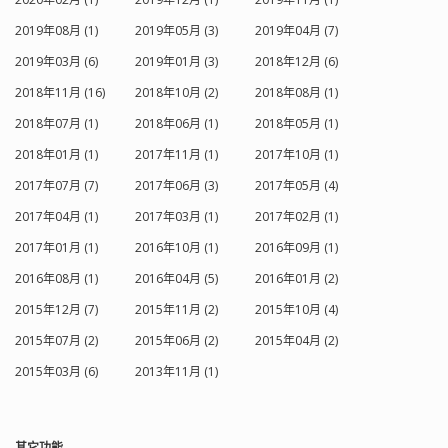
已经包含了私钥文件的生成过程。 用 CA
（仅限QNX） -no-opengl ...........禁用
签发证书 openssl x509 -req -CA ca.crt -
2019年08月 (1)
2019年05月 (3)
2019年04月 (7)
OpenGL支持 -opengl <api> ........启用
CAkey ca.key -CAcreateserial -in
OpenGL支持。支持的API：es2（在
2019年03月 (6)
2019年01月 (3)
2018年12月 (6)
cert.csr -out cert.crt -days 3650 -extfile
Windows上默认），桌面（在Unix上默
req.conf -extensions req_ext 如果要使
认），动态（仅限Windows） -
2018年11月 (16)
2018年10月 (2)
2018年08月 (1)
用签发的证书，需要把 CA 证书添加进信
opengles3 ...........启用OpenGL ES 3.x支
2018年07月 (1)
2018年06月 (1)
2018年05月 (1)
任机构，签发好的证书就不需要加...
持而不是ES 2.x [自动] -angle ...............使
用捆绑的ANGLE支持OpenGL ES 2.0 [自
2018年01月 (1)
2017年11月 (1)
2017年10月 (1)
动]（仅限Windows） -combined-
angle-lib ..将LibEGL和LibGLESv2合并到
2017年07月 (7)
2017年06月 (3)
2017年05月 (4)
LibANGLE（仅限Windows） -qpa
2017年04月 (1)
2017年03月 (1)
2017年02月 (1)
<name> ..........选择默认的QPA后端（例
如，xcb，cocoa，windows） -xcb-xlib
2017年01月 (1)
2016年10月 (1)
2016年09月 (1)
.............启用Xcb-Xlib支持[auto] Platform
backends -direct2d ..........启用Direct2D
2016年08月 (1)
2016年04月 (5)
2016年01月 (2)
支持[自动]（仅限Windows） -directfb
2015年12月 (7)
2015年11月 (2)
2015年10月 (4)
..........启用DirectFB支持[no]（仅适用于
Unix） -eglfs .............启用EGLFS支持
2015年07月 (2)
2015年06月 (2)
2015年04月 (2)
[auto;没有在Android和Windows上] -
2015年03月 (6)
2013年11月 (1)
gbm ...............为GBM [auto]启用后端
（仅限Linux） -kms ...............启用KMS
[auto]的后端（仅适用于Linux） -
linuxfb ...........启用Linux Framebuffer支
其它功能