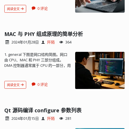
link up: 打开 MAC 和 DMA； 调用
on your development platform, as
netif_set_link_up C. 注意：当使用 RAW
shown in the following figure: In many
0 评论
阅读全文
API 时，所有使用 RAW API 的代码（包
cases, semihosting is invoked by
括处理链路状态的代码）必须运行于同
code within library functions. The
一线程环境。 代码分析 有四个函数和两
application can also invoke the
个标志位和链路状态改变有关： A.
semihosting operation directly. Note
netif_set_up 该函数设置
MAC 与 PHY 组成原理的简单分析
ARM processors prior to ARMv7 use
NETIF_FLAG_UP 标记，并在链路已 up
the SVC instructions, formerly known
2024年01月28日
阡陌
364
的情况下发送 arp 探测。 如果你的网络
as SWI instructions, to make
使用静态 IP，那么在 lwip 初始化时调用
semihosting calls. However, if you are
1. general 下图是网口结构简图。网口
该函数； 如果你的网络使用 DHCP，那
compiling for an ARMv6-M or ARMv7-
由 CPU、MAC 和 PHY 三部分组成。
么 DHCP 成功后会帮你调用
M, for example a Cortex-M1 or Cortex-
DMA 控制器通常属于 CPU 的一部分，用
netif_set_up。 B. netif_set_down 除非
M3 processor, semihosting is
虚线放在这里是为了表示 DMA 控制器可
你需要关闭网络，否则一般不需要主动
implemented using the BKPT
能会参与到网口数据传输中。 对于上述
调用该函数。 C. netif_set_link_up 该函
instruction. Concepts The semihosting
的三部分，并不一定都是独立的芯片，
数设置 NETIF_FLAG_LINK_UP 标记，启
interface Can I change the
0 评论
阅读全文
根据组合形式，可分为下列几种类型：
动 DHCP 和 AutoIP，并在
semihosting operation numbers?.
方案一：CPU 集成 MAC 与 PHY； 方案
NETIF_FLAG_UP 标记有效的情况下发送
Using ARM C and C++ Libraries and
二：CPU 集成 MAC，PHY 采用独立芯
arp 探测。 当链路从 down 变化为 up
Floating Point Support: The ARM C and
片； 方案三：CPU 不集成 MAC 与
时调用该函数。 注意：初始化时如果链
C++ libraries. Reference Semihosting
PHY，MAC 与 PHY 采用集成芯片； 本例
Qt 源码编译 configure 参数列表
路有效，low_level_init 将直接设置
operations Debug agent interaction
中选用方案二做进一步说明，因为 CPU
NETIF_FLAG_LINK_UP，而不调用
SVC...
2024年01月15日
阡陌
281
总线接口很常见，通常都会做成可以像
netif_set_link_up 函数，避免在 lwip 没
访问内存一样去访问，没必要拿出来
有完全初始化好时启动 DHCP。 D.