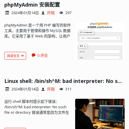
己的私钥进行数字签名，并附上 A 自己
phpMyAdmin 安装配置
优化[自动]（MSVC不支持） -optimize-
Receive Clock MDC MAC to PHY
任何事。 当链路变为有效后，驱动层调
的公钥，谎称这公钥是 C 的。B 如何知
size .......优化发布版本的大小而不是速度
Management Data Clock MDIO
用 netif_set_link_up，发送 arp 探测。
2024年01月14日
阡陌
297
道这个公钥不是 C 的呢？ 那假如说你
[no] -optimized-tools .....甚至在调试版
Bidirection Management Data I/O
C. 动态 IP，初始化时链路有效 驱动层直
（客户端）拿到的公钥并不是服务端给
本中构建优化的主机工具[no] -force-
MIIM 只有两个线，时钟信号 MDC 与数
接设置 NETIF_FLAG_LINK_UP。 lwip 初
phpMyAdmin 是一个用 PHP 编写的软件
的呢，而是黑客塞给你的呢？而你却把
debug-info ....为发布版本创建符号文件
据线 MDIO。读写命令均由 MAC 发起，
始化过程中调用 dhcp_start，启动
工具，主要用于管理和操作 MySQL 数据
这个假公钥当成真的，那么当你使用这
[no] -separate-debug-info。分离调试
PHY 不能通过 MIIM 主动向 MAC 发送信
DHCP 过程。 但 lwip 初始化过程不会调
库。它采用了基于 Web 的架构，让用户
个假公钥加密一些敏感信息时，黑客就
信息以分离文件[no] -strip ...............释放
息。由于 MIIM 只能有 MAC 发起，我们
用 netif_set_up，因为还没有获得有效
可以通过 Web 浏览器来访问和管理
可以截取你的这段信息，由于这信息是
不需要的符号的二进制文件[是] -force-
可以操作的也就只有 MAC 上的寄存器。
IP地址。 获得有效 IP 后，lwip 会帮我们
MySQL 数据库，无需安装额外的客户端
用黑客自己的公钥加密的，这样一来，
asserts .......即使在发布版本中启用
3. DMA 收发数据总是间费时费力的事，
调用 netif_set_up，发送 arp 探测。 D.
软件。 phpMyAdmin 提供了丰富的功
黑客拿自己的私钥就能解密得到你的敏
Q_ASSERT [no] -developer-build .....编
尤其对于网络设备来说更是如此。CPU
动态 IP，初始化时链路无效 驱动层不会
0 评论
阅读全文
能，包括数据库的创建、删除、修改、
感信息。这就是问题所在。 要解决这个
译并链接Qt以开发Qt本身（用于自动测
做这些事情显然不合适。既然是数据搬
设置 NETIF_FLAG_LINK_UP。 lwip 初始
查询等操作，还支持数据的导入导出、
问题，其实只要保证“公钥”是可信的。只
试的出口，额外检查等）[no] -
移，最简单的办法当然是让 DMA 来做。
化过程中仍然会调用 dhcp_start。对
用户权限管理、SQL 语句的执行等。此
有服务端发给你的公钥你才能拿，而坏
shared..............建立共享的Qt库[是]（不
毕竟专业的才是最好的。 这样 CPU 要做
dhcp_start 的调用是必须的，因为 dhcp
外，它还提供了图形化的用户界面，使
人给你的公钥，你要懂得识别并丢弃
适用于UIKit） -static ..............构建静态Qt
的事情就简单了。只需要告诉 DMA 起始
过程需要的资源将在该函数中分配。 等
得操作更加直观和便捷。 phpMyAdmin
Linux shell: /bin/sh^M: bad interpreter: No such file or directory
它。 显然，这需要有一个值得信赖的机
库[no]（对于UIKit是） -framework
地址与长度，剩下的事情就会自动完
到链路有效后驱动层调用
的主要特点包括： 直观的 Web 界面 支
构来将公钥与其对应的实体（人或机
...........构建Qt框架包[是]（仅限Apple） -
成。 通常在 MAC 中会有一组寄存器专门
netif_set_link_up，该函数会启动 DHCP
2024年01月14日
阡陌
311
持大多数 MySQL 特性： 浏览和删除数
器）进行绑定 （binding）。这样的机构
platform <target> ...选择主机mkspec
用户记录数据地址，tbase 与 rbase，
过程。 获得有效 IP 后，lwip 会帮我们调
据库、表、视图、字段和索引 创建、复
就叫做认证中心 CA （Certification
[检测到] -xplatform <target> ..交叉编译
CPU 按 MAC 要的格式把数据放好后，启
用 netif_set_up，发送 arp 探测。 E. 静
运行 shell 脚本时提示如下错误：
制、删除、重命名和修改数据库、表、
Authority）。 那么数字证书究竟是什么
时选择target mkspec [PLATFORM] -
动 MAC 的数据发送就可以了。启动过程
态 IP，链路断开后重建 链路断开时
/bin/sh^M: bad interpreter: No such
字段和索引 维护服务器、数据库和表，
东西？其实它就是一个文件，包含如下
device <name> .......交叉编译设备
常会用到寄存器 tstate。 4. MAC CPU 上
netif_set_link_down，重建后
file or directory 错误通常是因为文件在
并提供服务器配置建议 执行、编辑和收
信息： 公钥的提供方信息 公钥 数字证书
<name> -device-option <key = value>
有两组寄存器用与 MAC。一组用户数据
netif_set_link_up 发送 arp 探测。
Windows 系统上被创建或编辑，然后在
藏任何 SQL 语句，甚至批处理查询 管理
中的公钥，能够与服务端的私钥配对使
...为设备mkspec添加选项 -appstore-
的收发，对应上面的 DMA；一组用户
NETIF_FLAG_UP 在设置后就一直有效。
Linux 或 Unix 系统上执行时出现的问
MySQL 用户帐户和权限 管理存储过程和
用，实现数据传输过程中的加密和解
compliant ..禁用平台应用商店中不允许
MIIM，用户对 PHY 进行配置。 两组寄存
F. 动态 IP，链路断开后重建 链路重建后
题。这里的 ^M 实际上是 Windows 下的