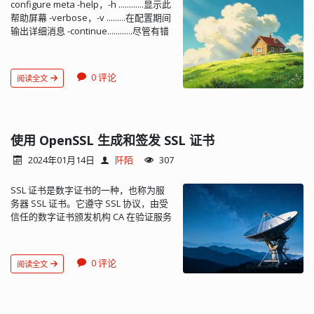
configure meta -help，-h ............显示此
说，而 MAC 与 PHY 之间的 MII 接口则需
netif_set_link_down 在链路从 up 变为
帮助屏幕 -verbose，-v .........在配置期间
要多做些说明。 下图是采用方案二的网
down 时调用该函数。 E.
输出详细消息 -continue............尽管有错
口结构图。虚框表示 CPU，MAC 集成在
NETIF_FLAG_UP和NETIF_FLAG_LINK_UP
误仍然继续配置 -redo ................用以前使
CPU 中。PHY 芯片通过 MII 接口与 CPU
前者表示 lwip 协议栈已经就绪（已得到
用的选项重新配置。其他选项可能会通
上的 MAC 连接。 在软件上对网口的操作
合法 IP 地址，且协议栈已准备好收发数
过，但不会保存以供-redo稍后使用。 -
通常分为下面几步： 1）为数据收发分配
据包）；后者表示链路层有效。 或者
0 评论
阅读全文
recheck .............放弃缓存的负配置测试
内存； 2）初始化 MAC 寄存器； 3）初
说，一个是软件（协议栈）就绪标志，
结果。安装缺失的依赖关系后使用它。 -
始化 PHY 寄存器（通过 MIIM）； 4）启
一个是硬件（链路层）就绪标志。 F. 参
recheck-all .........放弃所有缓存的配置测
动收发； 2. MII MII 接口是 MAC 与 PHY
考 lwip 代码中的 netif.h 文件对这两个标
试结果。 -feature- <特征> ...启用<特征
连接的标准接口。因为各厂家采用了同
记的详细说明。 网上很多 port 代码不管
> -no-feature- <feature>禁用
使用 OpenSSL 生成和签发 SSL 证书
样的接口，用户可以根据所需的性能、
是否使用 DHCP 都在 lwip 初始化时设置
<feature> [none] -list-features .......列
价格，采用不同型号，甚至不同公司的
NETIF_FLAG_UP，这是不正确的。
2024年01月14日
阡陌
307
出可用功能。请注意一些功能也有专用
PHY 芯片。 需要发送的数据通过 MII 接
NETIF_FLAG_UP 必须在获得有效 IP 地址
的命令行选项。 -list-libraries ......列出可
口中的收发两组总线实现。而对 PHY 芯
后才能置位，以保证顺利发送 ARP 探
SSL 证书是数字证书的一种，也称为服
能的外部依赖关系。 Build options -
片寄存器的配置信息，则通过 MII 总的一
测。 情景分析 A. 静态 IP，初始化时链路
务器 SSL 证书。它遵守 SSL 协议，由受
opensource ..........构建Qt的开源版本 -
组串口总线实现，即 MIIM（MII
有效 这是最简情况。驱动层会看到 Link
信任的数字证书颁发机构 CA 在验证服务
commercial ..........构建Qt的商业版 -
Management）。 下表列出了 MII 总线
有效，并直接设置
器身份后颁发。SSL 证书具有服务器身
confirm-license .....自动确认许可证 -
中主要的一些引脚 PIN Name Direction
NETIF_FLAG_LINK_UP。 随后 lwip 初始
份验证和数据传输加密功能，可以确保
release.............关闭调试版本的Qt [yes] -
Description TXD[0:3] MAC to PHY
化过程中调用 netif_set_up，该函数设
在客户端和服务器之间的信息传输过程
debug ...............打开调试生成Qt [no] -
Transmit Data TXEN MAC to PHY
置 NETIF_FLAG_UP，并发送 arp 探测。
0 评论
阅读全文
中，数据不被改变，保证数据的完整
debug-and-release ...构建两个版本的
Transmit Enable TXCLK MAC to PHY
B. 静态 IP，初始化时链路无效 驱动层不
性，并防止信息泄露。 为什么需要证书
Qt，包含和不包含打开调试[是]（仅适用
Transmit Clock RXD[0:3] PHY to MAC
会设置 NETIF_FLAG_LINK_UP。 lwip 初
设想用户 A 要欺骗用户 B，A 可以向 B
于Apple和Windows） -optimize-
Receive Data RXEN PHY to MAC
始化过程会调用 netif_set_up，该函数
发送一份伪造是 C 发送的报文，A 用自
debug ......在调试版本中启用调试友好的
Receive Enable RXCLK PHY to MAC
看到没有 link，除了设置标记外不会做