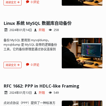
触发器 从 CSV 和 SQL 导入数据 将数据
密。 CA机构的签名 证书有效时间 证书
使用的代码。默认情况下，默认情况
器由于都在 CPU 上，配置方式与其他
netif_set_link_up 重新启动 DHCP 过
0 评论
阅读全文
换行符（Carriage Return，CR，\r）在
导出为各种格式：CSV、SQL、XML、
采用的加密算法 证书生成过程 在自己的
下，默认情况下，平台需要通过默认应
CPU 上寄存器一样，直接读写即可。 数
程，该过程会清除 NETIF_FLAG_UP 标
Linux/Unix 下的显示。 Linux/Unix 系统
PDF、ISO/IEC 26300 - OpenDocument
服务器上生成一对公钥和私钥。然后将
用商店进行分发，特别是Android，
据的转发通过 DMA 完成。 5. PHY 该芯
记。 DHCP 完成后 lwip 自动调用
使用 Line Feed（LF，\n）作为换行符，
文本和电子表格、Word、LATEX 等 管理
域名、申请者、公钥（注意不是私钥，
iOS，tvOS，watchOS和Universal
片是一个 10M/100M Ethernet 网口芯片
netif_set_up 重新置位该标记并发起
而 Windows 系统使用 Carriage Return
多个服务器 以各种格式创建数据库布局
私钥是无论如何也不能泄露的）等其他
Windows Platform。 [汽车] -
PHY 芯片有一组寄存器用户保存配置，
arp 探测。 总结 使用静态 IP
Line Feed（CRLF，\r\n）作为换行符。
Linux 系统 MySQL 数据库自动备份
的图形 使用示例查询（QBE）创建复杂
信息整合在一起，生成 .csr 文件。将这
qtnamespace <name> ..将所有Qt库代
并更新状态。CPU 不能直接访问这组寄
low_level_init 根据当前链路状态设置或
当你在 Windows 系统上编辑脚本文件，
查询 在数据库或其子集中进行全局搜索
个 .csr 文件发给 CA 机构，CA 机构收到
码封装在'namespace <name>
存器，只能通过 MAC 上的 MIIM 寄存器
不设置 NETIF_FLAG_LINK_UP； lwip 初
2024年01月14日
阡陌
258
并将其转移到 Linux/Unix 系统上执行
使用一组预定义函数将存储的数据转换
申请后，会通过各种手段验证申请者的
{...}'中。 -qtlibinfix <infix>将所有libQt5
组实现间接访问。 同时 PHY 芯片负责完
始化时调用 netif_set_up； 链路状态改
时，可能会出现这个问题。 要解决这个
为任何格式，例如将 BLOB 数据显示为
组织信息和个人信息，如无异常（组织
* .so重命名为libQt5 * <infix> .so。 -
成 MII 总线的数据与 Media Interface 上
变时调用
备份 MySQL 要用到 mysqldump。
问题，你可以使用以下几种方法之一：
图像或下载链接 安装过程： 1、从官网
存在，企业合法，确实是域名的拥有
testcocoon ..........带有TestCocoon代码
数据的转发。该转发根据寄存器配置自
netif_set_link_up/netif_set_link_down。
mysqldump 是 MySQL 自带的逻辑备份
在 Linux/Unix 系统上使用 dos2unix 命
下载源码：
者），CA 就会使用散列算法对 .csr 里的
覆盖工具的仪器[no] -gcov ................具有
动完成，不需要外接干预。 作者：
使用动态 IP low_level_init 根据当前链路
工具，它的备份原理是通过协议连接到
令转换文件： 如果你的 Linux/Unix 系统
https://www.phpmyadmin.net/downloads/
明文信息先做一个 HASH，得到一个信
GCov代码覆盖工具的仪器[no] -sanitize
fireaxe_hq@hotmail.c...
状态设置或不设置
MySQL 数据库，将需要备份的数据查询
上安装了 dos2unix 工具，你可以使用这
当前最新的版本是 5.2.1 wget
息摘要，再用 CA 自己的私钥对这个信息
{address | thread | memory |
NETIF_FLAG_LINK_UP； lwip 初始化时调
出来，将查询出的数据转换成对应的
个命令将文件的换行符从 CRLF 转换为
https://files.phpmyadmin.net/phpMyAdmin/5.2.1/phpMyAdmin-
摘要进行加密，生成一串密文，密文即
undefined}仪器与指定的编译器消毒
用 dhcp_start； 链路状态改变时调用
insert 语句，当我们需要还原这些数据
LF： dos2unix filename 使用 sed 命令
5.2.1-all-languages.zip unzip -q
是所说的签名。签名 + .csr 明文信息，
剂。 -c ++ std <edition> ....选择C ++标准
netif_set_link_up/netif_set_link_down；
0 评论
阅读全文
时，只要执行这些 insert 语句，即可将
删除 \r： 如果你的系统上没有
phpMyAdmin-5.2.1-all-languages.zip
即是证书。CA 把这个证书返回给申请
<edition> [c ++ 1z / c ++ 14 / c ++ 11]
不要在使用动态IP时直接调用
对应的数据还原。 mysqldump 的基本
dos2unix，你也可以使用 sed 命令来删
cd phpMyAdmin-5.2.1-all-languages cp
人。 SSL 证书根据验证级别可以分为域
（不支持MSVC） -sse2 ................使用
netif_set_up，而是由lwip协议栈代码在
用法 mysqldump [OPTIONS] database
除 \r： sed -i 's/\r$//' filename 在文本
config.sample.inc.php config.inc.php
名型 SSL 证书、企业型 SSL 证书、增强
SSE2指令[自动] -sse3 / -ssse3 / -sse4.1
成功获得 IP 后为你调用这个函...
[tables] 如果你不给定任何表，整个数据
编辑器中设置正确的换行符： 如果你在
chmod -R 755 phpMyAdmin-5.2.1-all-
型 SSL 证书。按照域名数量，又可以分
/ -sse4.2 / -avx / -avx2 / -avx512启用特
库将被导出。 通过执行 mysqldump --
RFC 1662: PPP in HDLC-like Framing
Windows 系统上编辑文件，确保你的文
languages 配置 config.inc.php：
为单域名 SSL 证书、多域名版 SSL 证
定的x86指令[auto]启用的仍然受到运行
help，你能得到你 mysqldump 的版本
本编辑器设置为使用 Unix 风格的换行符
$cfg['blowfish_secret']：填写 32 字节
书、通配符 SSL 证书。 按照用途分为顶
时检测。 -mips_dsp / -mips_dspr2使用
2024年01月13日
阡陌
549
支持的选项表。 此外，mysqldump 还
（LF），而不是 Windows 风格的换行符
随机字符串 配置 Nginx 站点，可以用别
级证书、服务器证书和客户端证书。 顶
MIPS DSP / rev2指令[auto] -qreal
支持很多其他选项，例如： --all-
（CRLF）。许多现代文本编辑器，如
名或虚拟主机，这里以别名为例：
级证书是权威证书颁发机构所持有的证
<type> ........ typedef qreal到指定的类
点对点协议（PPP）提供了一种标准方
databases, -A：备份所有数据库。 --
Notepad++、VS Code、Sublime Text
location /phpmyadmin { alias
书，权威机构使用顶级证书给服务器证
型。 [双]注意：这会影响二进制兼容