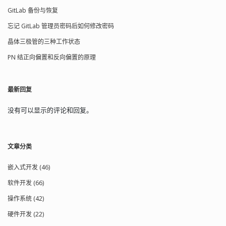
入。 定时自动播放 创建备份脚本：
现在的浏览器校验证书都需要这个字
ndk-host ....设置Android NDK主机
GitLab 备份与恢复
#!/bin/sh dbname='数据库名'
段。如果没有这个字段，即使证书的
（linux-x86，linux-x86_64等）[$
mysqldump -u root
CN（Common Name）与你的域名或 IP
ANDROID_NDK_HOST] -android-arch
d
b
n
a
m
e
|
g
z
i
p
>
/
d
a
t
a
/
b
a
c
k
u
p
/
d
b
/
忘记 GitLab 管理员密码后如何修改密码
是一致的，浏览器还是会提示证书无
........设置Android体系结构（armeabi，
dbname-`date +"%Y%m%d"`.sql.gz 设
效：
晶体三极管的三种工作状态
armeabi-v7a，arm64-v8a，x86，
置文件的执行权限： chmod 755
NET::ERR_CERT_COMMON_NAME_INVALID
x86_64，mips，mips64） -android-
PN 结正向偏置和反向偏置的原理
db_backup.sh 配置定时任务： $
所以我们需要配置扩展信息，可以与常
toolchain-version ...设置Android工具链
crontab -e 0 1 * * * "/绝对路
规信息放在一起存到一个配置文件：
版本 -android-style-assets自动从设备
径/db_backup.sh" 这样就可以每天在凌
[req] default_bits = 2048 prompt = no
中提取样式资产运行。此选项使Android
晨 1 点钟执行备份任务...
default_md = sha256 req_extensions
最新回复
样式表现良好正确的，但也使得Android
= req_ext distinguished_name = dn
平台插件与LGPL2.1不兼容。 [是]
[dn] C=CN ST=Guangdong
Component selection -skip <repo>
没有可以显示的评论和回复。
L=Shenzhen O=MCULoop OU=R&D
.........从构建中排除整个存储库。 -make
CN=192.168.1.100 #IP或域名
<part> .........将<part>添加到要构建的零
emailAddress=webmaster@localhost
件列表中。指定此选项将首先清除默认
文章分类
[req_ext] #不一定是这个名字，但要与
列表。[库和例子，如果不是交叉构建也
其他地方匹配 basicConstraints =
是工具，还测试是否 - 开发人员构建] -
CA:FALSE keyUsage =
nomake <part> .......从要构建的零件列
嵌入式开发 (46)
nonRepudiation, digitalSignature,
表中排除<part>。 -compile-examples
软件开发 (66)
keyEncipherment subjectAltName =
....未设置时，只安装示例的源代码[是] -
@alt_names [alt_names] #不一定是这
gui .................构建Qt GUI模块和依赖
操作系统 (42)
个名字，但要与其他地方匹配
[yes] -widgets .............编译Qt Widgets模
IP.0=192.168.1.100 IP.1=如果还有别的就
硬件开发 (22)
块和依赖[yes] -no-dbus .............不要构
这添加 DNS.0=www.mculoop.com
建Qt D-Bus模块[Android和Windows默