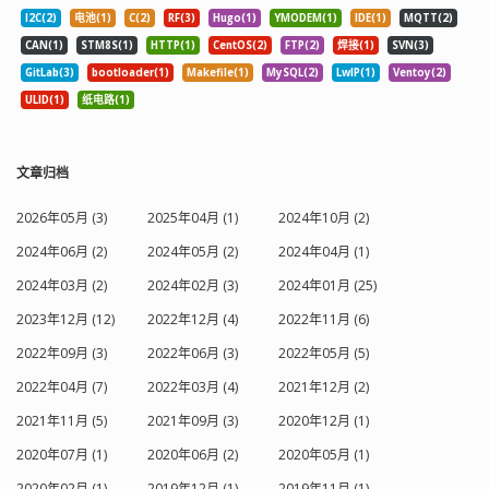
若要体验一下完整的签名过程可以再扮
Unix） -syslog ............启用syslog支持
I2C(2)
电池(1)
C(2)
RF(3)
Hugo(1)
YMODEM(1)
IDE(1)
MQTT(2)
演 CA 的角色来给申请文件签名。 生成
[no]（仅适用于Unix） -slog2 .............启
CA 根证书 其实也是 CA 自签名的过程，
用slog2支持[自动]（仅限QNX）
CAN(1)
STM8S(1)
HTTP(1)
CentOS(2)
FTP(2)
焊接(1)
SVN(3)
先按上面的过程搞出 CA 根证书。
Network options -ssl .................启用SSL
GitLab(3)
bootloader(1)
Makefile(1)
MySQL(2)
LwIP(1)
Ventoy(2)
openssl req -x509 -newkey rsa:1024 -
支持方法[自动] -no-openssl ..........不要
ULID(1)
纸电路(1)
nodes -keyout ca.key -out ca.crt -days
使用OpenSSL [Apple和WinRT上的默认]
3650 ----- You are about to be asked to
-openssl-linked ......使用OpenSSL并链
enter information that will be
接到libssl [no] -openssl-runtime .....使
incorporated into your certificate
用OpenSSL并动态加载libssl [auto] -
文章归档
request. What you are about to enter
securetransport .....使用
is what is called a Distinguished Name
SecureTransport [auto]（仅限Apple）
2026年05月 (3)
2025年04月 (1)
2024年10月 (2)
or a DN. There are quite a few fields
-sctp ................启用SCTP支持[no] -
2024年06月 (2)
2024年05月 (2)
2024年04月 (1)
but you can leave some blank For
libproxy ............启用libproxy的使用[no]
some fields there will be a default
-system-proxies ......默认使用系统网络
2024年03月 (2)
2024年02月 (3)
2024年01月 (25)
value, If you enter '.', the field will be
代理[yes] GUI, printing, widget options
left blank. ----- Country Name (2 letter
-cups ................启用CUPS支持[自动]（仅
2023年12月 (12)
2022年12月 (4)
2022年11月 (6)
code) [AU]:CN State or Province Name
适用于Unix） -fontconfig ..........启用
2022年09月 (3)
2022年06月 (3)
2022年05月 (5)
(full name) [Some-State]:GD Locality
Fontconfig支持[auto]（仅适用于Unix）
Name (eg, city) []:SZ Organization
-freetype ............选择使用的FreeType
2022年04月 (7)
2022年03月 (4)
2021年12月 (2)
Name (eg, company) [Internet Widgits
[system / qt / no] -harfbuzz ............选择
Pty Ltd]:MCULoop Organizational Unit
用过的HarfBuzz-NG [系统/ qt / no]（不
2021年11月 (5)
2021年09月 (3)
2020年12月 (1)
Name (eg, section) []: Common Name
在Apple和Windows上自动检测） -gtk
2020年07月 (1)
2020年06月 (2)
2020年05月 (1)
(e.g. server FQDN or YOUR name)
.................启用GTK平台主题支持[auto] -
[]:MCULoop CA Email Address []: 命令
lgmon ...............启用lgmon支持[自动]
2020年02月 (1)
2019年12月 (1)
2019年11月 (1)