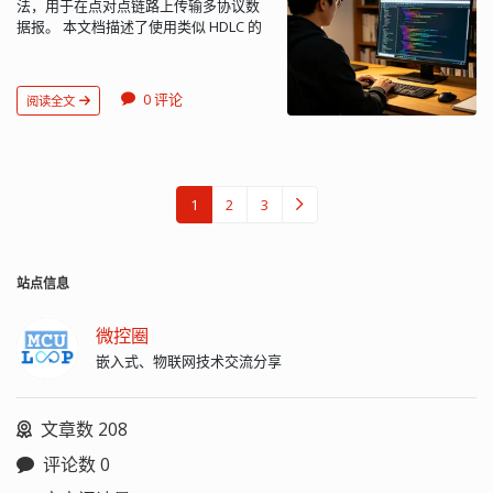
法，用于在点对点链路上传输多协议数
databases, -B：用于备份多个数据库。
等，都支持这一设置。 在 Linux 上可使
"/data/www/phpMyAdmin-5.2.1-all-
书或客户端证书进行签名。 服务器证书
性。 -R <string> ..........为Qt添加一个显
据报。 本文档描述了使用类似 HDLC 的
如果没有该选项，mysqldump 把第一个
用 Vi/Vim 转换： #查看文件格式： :set
languages"; index index.php
是我们最常见的，访问多有 https 的网
式的运行时库路径库。支持相对于
帧结构对 PPP 封装的数据包进行封装。
名字参数作为数据库名，后面的作为表
ff 或 :set fileformat #可以看到如下信息:
index.htm index.html; location ~*
站，都会收到一个服务器证书，如果证
LIBDIR的路径。 -rpath ...............使用库链
帧格式： +----------+----------+----------+ |
名。使用该选项，mysqldump 把每个名
fileformat=dos #转换为 Unix 格式：
\.php$ { include fastcgi.conf;
书是有有名的权威机构颁发，则浏览器
接Qt库和可执行文件将路径安装为运行
Flag | Address | Control | | 01111110
字都当作为数据库名。 --force, -f：即使
:set ff=unix 或 :set fileformat=unix #保
fastcgi_param SCRIPT_FILENAME
就会帮我们处理证书。如果证书是由不
时库路径。如同-R LIBDIR。在苹果平台
0 评论
阅读全文
| 11111111 | 00000011 | +----------+-------
发现 sql 错误，也忽略错误继续备份。 --
存并退出 :wq 使用 Git 进行自动转换：
$request_filename; fastcgi_pass
知名机构颁发，浏览器会跳出窗口，问
上，禁用这意味着使用绝对安装名称
---+----------+ +----------+-------------+---------+
host=host_name, -h host_name：备份
如果你是通过 Git 在不同系统之间传输文
unix:/var/run/php/php-fpm.sock; } }
我们是否信任此证书。 客户端证书常见
（基于 LIBDIR）动态库和框架。 [汽车]
| Protocol | Information | Padding | |
指定主机上的数据库。 --no-data, -d：
件，你可以在 Git 配置中设置
当然了，Apache 等都可以，大同小异
于网银。像招商银行的客户端，可以使
减少输出......减少输出符号的数量[自动] -
8/16 bits| * | * | +----------+-------------+----
只导出表结构，不导出数据。 --
core.autocrlf 选项，让 Git 在检出和提
了。 使配置生效： nginx -s reload 浏览
用电子证书。之所以存在客户端证书，
reuce-relocations ..减少重定位量[auto]
-----+ +----------+----------+----------------- |
password[=password], -
交时自动转换换行符： git config --
器打开
原因是服务器想验证客户的合法性。这
（仅适用于Unix） -plugin-manifests ....
1
2
3
FCS | Flag | Inter-frame Fill |16/32
p[password]：连接数据库使用的密
global core.autocrlf true 注意：在修改
https://www.example.com/phpmyadmin/
时候，信任是双向的。 一般互联网上，
将清单嵌入插件[no]（仅限Windows） -
bits| 01111110 | or next Address +-----
码。 --port=port_num, -P port_num：
文件之前，最好先备份原始文件，以防
就可以运行 phpMyAdmin 了...
只需要服务器证书，信任是单向的，服
static-runtime ......使用-static，使用静态
-----+----------+----------------- 传输前需要转
指定连接数据库的端口号。 在使用
万...
务器并不对客户做验证。 自签名证书 当
运行时[no]（仅限Windows） -pch
义，转义符为 7d（计算完 CRC 后再转
mysqldump 时，你需要根据你的需求选
用于在私人网络或测试环境中时，与公
.................使用预编译头文件[auto] -ltcg
站点信息
义） 头尾的 7e 不需要转义，其他的
择合适的选项。同时，你也需要确保你
共信任机构无关，我们可以自签名。
................使用链接时间码生成[no] -use-
7e、7d、小于 0x20（空格）的字节都需
有足够的权限来访问和备份数据库。 请
OpenSSL 自签名证书是由 OpenSSL 库
gold-linker .....使用GNU gold链接器
微控圈
要转义。 字节 c 转义后为：0x7d (c xor
注意，mysqldump 生成的备份文件是
生成的一种数字证书，它用于加密与认
[auto] -incredibuild-xge ....使用
0x20)，例如： ​ 0x7e is encoded as
嵌入式、物联网技术交流分享
SQL 脚本，你可以使用任何文本编辑器
证，由证书持有人本身进行签名。这样
IncrediBuild XGE [no]（仅限
0x7d, 0x5e. (Flag Sequence) ​ 0x7d is
打开和查看。当你需要恢复数据时，你
的证书一般不被第三方信任。 生成私钥
Windows） -ccache ..............使用ccache
encoded as 0x7d, 0x5d. (Control
可以使用 mysql 命令来执行这个 SQL 脚
openssl genrsa -out private.pem 2048
编译器缓存[no]（仅适用于Unix） -
Escape) ​ 0x03 is encoded as 0x7d,
本，将数据恢复到数据库中。 在使用
文章数 208
genrsa：用于生成 RSA 密钥对的
make-tool <tool> ....使用<tool>构建
0x23. (ETX) 协议文本： RFC 1662_ PPP
mysqldump 进行备份和恢复时，请务必
OpenSSL 命令 -des3：使用 3-DES 对称
qmake [nmake]（仅适用于Windows）
评论数 0
in HDLC-like Framing.p...
小心操作，避免数据丢失或损坏。建议
加密算法加密密钥对，该参数需要用户
-mp ..................使用多个处理器进行编译
在正式操作前，先在一个测试环境中进
在密钥生成过程中输入一个口令用于加
（仅限MSVC） -warnings-are-errors。