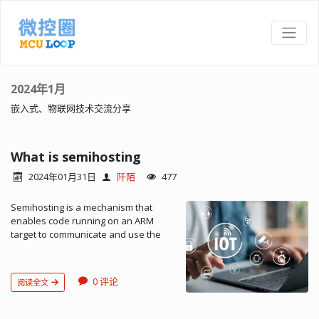
2024年1月
嵌入式、物联网技术交流分享
What is semihosting
2024年01月31日
阡陌
477
Semihosting is a mechanism that
enables code running on an ARM
target to communicate and use the
Input/Output facilities on a host
computer that is running a debugger.
Examples of these facilities include
0 评论
阅读全文
keyboard input, screen output, and
disk I/O. For example, you can use
this mechanism to enable functions in