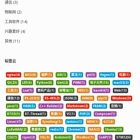
通信 (3)
物联网 (2)
工具软件 (14)
兴趣爱好 (4)
其他 (11)
标签云
nginx(4)
MCU(8)
瑞萨(1)
IAR(1)
算法(1)
git(5)
Regex(1)
电源(1)
Qt(23)
LED(6)
Python(8)
Uart(2)
PWM(1)
电子元件(15)
macOS(3)
工具(5)
Lua(1)
数码产品(1)
树莓派(1)
HEX(1)
base64(1)
Web(13)
通信(12)
RS-232(2)
RS-485(2)
JSON(2)
ARM(8)
pip(3)
Windows(3)
java(1)
HAM(3)
C++ Builder(2)
Markdown(2)
FRAM(2)
音频(1)
RTOS(1)
RT-Thread(1)
新唐(1)
VC(1)
PHP(3)
Composer(1)
Linux(47)
加密(1)
Syncthing(1)
Jenkins(1)
MDK(1)
GCC(6)
LoRaWAN(2)
数据库(2)
redis(1)
Chrome(1)
NAS(3)
Ubuntu(13)
CSS(1)
rsync(2)
SSL(3)
Arduino(5)
Modbus(1)
CoAP(1)
STM32(6)