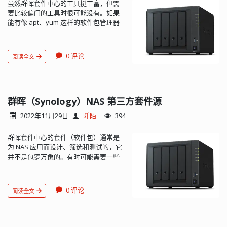
虽然群晖套件中心的工具挺丰富，但需
要比较偏门的工具时很可能没有。如果
能有像 apt、yum 这样的软件包管理器
就好了，这个确实可以有，IPKG（Itsy
Package Management System）就是
这样的工具。 iPKG 是一个非常轻量级的
0 评论
阅读全文
包管理系统。它是为存储资源匮乏的
Linux 系统软件安装设计的，例如掌上电
脑（曾经）。它不仅可以构建软件包，
还可以方便地安装和卸载。曾在
OpenWrt 系统上较为流行。由于 ipkg
群晖（Synology）NAS 第三方套件源
项目已不再继续开发，很多项目已转粉
2022年11月29日
阡陌
394
opkg（从 ipkg fork 的项目）。不过这
不影响我们的使...
群晖套件中心的套件（软件包）通常是
为 NAS 应用而设计、筛选和测试的，它
并不是包罗万象的。有时可能需要一些
额外的软件，这时可以考虑通过添加第
三方套件源来达到目...
0 评论
阅读全文