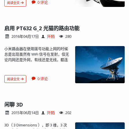
文件的文件格式类型标识符为 WAVE。
0 评论
阅读全文
构成 RIFF 文件的基本单位称之为块
（chunk）。每个 RIFF 文档是由若干个
块构成。每个块（chunk）由块标识、
块长度及数据等三部分所组成。块标识
启用 PT632 G_2 光猫的路由功能
保存的是由 4 个 ASCII 码字符组成的块名
字。如不满 4 个字符则在右边以空格充
2016年04月17日
阡陌
280
填。块长度字段占 4 个字节，保存的是
当前块数据的长度，不包括块标识和块
小米路由器在使用拨号功能上网的时候
长度字段。所以一个块的实际长度为块
总是出现虽然有 WiFi 信号在发射，但无
长度字段内的数值加 8。RIFF 格式规定，
论内网还是外网，有线还是无线，都连
只有 RIFF 及 LIST 块可以含有子块，其它
不上的尴尬状态。唯有断电重启路由器
的块不允许包含子块。一个 RIFF 格式文
才能解决，等了几个版本，都没有修复
档本身就是一个块。其前 4 个字节为文
这么严重的问题。说实在的，几百块钱
档标识 RIFF，同时也是 RIFF 的块标识，
0 评论
阅读全文
的小米路由器跟几十块钱的路由器摆在
标明该文档是一个有效的 RIFF 文档；第
一起，只能算得上是一个花瓶。 电信安
二部分为文件的数据长度，占 4 个字
装的光猫终端（友华 PT632 G_2）默认
节，其数值为文件长度 -8；第三部分为
只是调制解调器的功能，但其实是具备
RIFF 块数据，前 4 个字节为文件格式类
完整的路由器功能的。于是打算让小米
闲聊 3D
型标识，如：WAVE、AVI 等，后面其它
路由器退居二线，做二级路由算...
部分为 RIFF 块的子块。 //WAV的数值均
2015年06月14日
阡陌
202
为小端模式 typedef struct WavRiff {
char id[4]; //"RIFF" uint32_t size; //块长
3D（ 3 Dimensions ），即 3 维，3 次
度，从下一个字段（format）首地址开