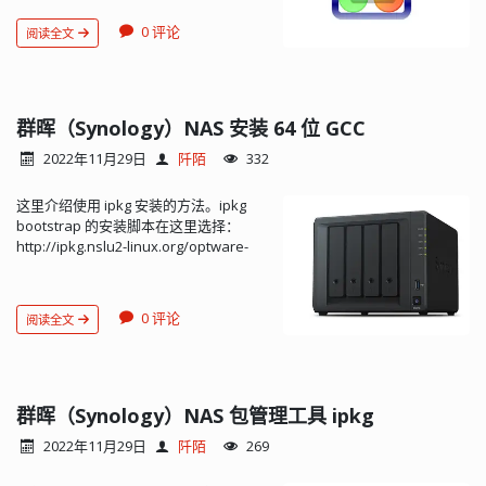
VPN 软件，包括服务端、客户端、管理
172.16.9.93:/home/matt /mnt/nfs
工具等组件。它可以虚拟几种网络设
172.16.9.93 是主机
0 评论
阅读全文
备：Hub、 网络适配器（Ethernet
IP，/home/user/test 是主机共享目
Adapter，客户端中支持）、网桥
录，/mnt 表示将该共享目录挂载到 ARM
（Bridge ）、三层交换机（Switch，支
开发板 /mnt 目录下。 错误： mount:
持DHCP）等。支持 SSL-VPN (HTTPS)、
wrong fs type, bad option, bad
OpenVPN、IPsec、L2TP、MS-SSTP、
群晖（Synology）NAS 安装 64 位 GCC
superblock on... 解决方法： sudo apt-
L2TPv3、EtherIP 等协议，并且安装简
get install nfs-commo...
2022年11月29日
阡陌
332
单，方便易...
这里介绍使用 ipkg 安装的方法。ipkg
bootstrap 的安装脚本在这里选择：
http://ipkg.nslu2-linux.org/optware-
ng/bootstrap/ 由于我的 NAS 是 X86
CPU 架构的，所以选择了 buildroot-
x86_64-bootstrap.s...
0 评论
阅读全文
群晖（Synology）NAS 包管理工具 ipkg
2022年11月29日
阡陌
269