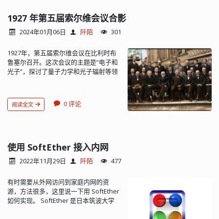
nfs 输出目录： vim /etc/exports 在该
文件中添加一行： /home/user *
1927 年第五届索尔维会议合影
(rw,sync,no_root_squash) # 根据实际
2024年01月06日
阡陌
301
情况修改 /home/user 为想要的路径就
行了 * 表示任意 IP 地址的主机，如果是
1927年，第五届索尔维会议在比利时布
192.168.1.100，就表示只允许
鲁塞尔召开。这次会议的主题是“电子和
192.168.1.100 挂载。 rw: 可擦写的权限
光子”，探讨了量子力学和光子辐射等领
，ro: 只读的权限。 sync: 资料同步写入
域的问题。在这次会议上，二十九位当
到内存与硬盘当中 ；async: 资料会先暂
时世界著名的物理学家在一张照片上留
存于内存当中，而非直接写入硬盘。
下了自己的身影，其中十七位是诺贝尔
no_root_squash：登入 NFS 主机使用
0 评论
阅读全文
奖得主，包括阿尔伯特·爱因斯坦、尼尔
分享目录的使用者，如果是 root 的话，
斯·玻尔、沃纳·海森堡、埃尔温·薛定谔
那么对于这个分享的目录来说，他就具
等。这张照片成为物理学史上一件具有
有 root 的权限！root_squash：在登入
里程碑意义的珍贵文物，被广泛传播并
NFS 主机使用分享之目录的使用者如果
载入史册。这次会议对物理学的发展产
使用 SoftEther 接入内网
是 root 时，那么这个使用者的权限将被
生了深远的影响，尤其是对量子力学的
压缩成为匿名使用者，通常他的 UID 与
2022年11月29日
阡陌
477
发展。在会议上，物理学家们进行了激
GID 都会变成 nobody 那个系统账号的
烈的讨论和辩论，探讨了量子力学的解
身份。 主机启动NFS服务： sudo
有时需要从外网访问到家庭内网的资
释和描述问题，对量子力学的进一步发
service nfs start # 或者 sudo service
源，方法很多，这里说一下用 SoftEther
展产生了重要影响。 看看大家能认出几
nfs-kernel-server restart 3、在开发板
如何实现。 SoftEther 是日本筑波大学
位...
上挂载主机上的文件夹 mkdir /mnt/nfs
的一个研究项目，是一套开源的跨平台
mount -t nfs -o nolock