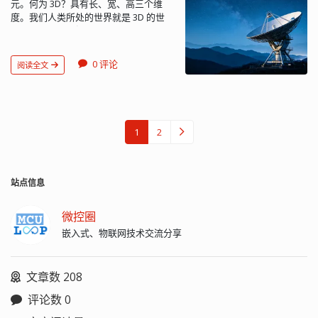
元。何为 3D？具有长、宽、高三个维
始到文件末尾的总字节数，该字段的数
度。我们人类所处的世界就是 3D 的世
值加 8 为文件的总长度 char format[4];
界，我们世界的投影则是 2D 的，就像我
//文件格式类型："WAVE" } wav_riff_t;
们的影...
typedef struct WavFmt { char id[4]; //
格式子块标识"fmt " uint32_t size; //格
0 评论
阅读全文
式子块长度，其数值不确定,取决于编码
格式，可以是 16、 18 、20、40 等，从
下个字段到格式子块结束的字节数
uint16_t format; //编码格式代码，常见
的 WAV 文件使用 PCM 脉冲编码调制格
1
2
式,PCM = 1 uint16_t channels; //通道
数，单声道为1，双声道为2 uint32_t
sample_rate; //采样频率，单位Hz
uint32_t data_rate; //数据传输率 声道
站点信息
数×采样频率×每样本的数据位数/8，播
放软件利用此值可以估计缓冲区的大小
微控圈
uint16_t block_align; //块对齐字节数 =
嵌入式、物联网技术交流分享
声道数×位数/8，播放软件需要一次处理
多个该值大小的字节数据,用该数值调整
缓冲区 uint16_t bps; //bits per sample
文章数 208
采样位数，存储每个采样值所用的二进
制数位数。常见的位数有 4、8、12、
评论数 0
16、24、32 } wav_fmt_t; typedef struct
WavData { char id[4]; //"data" uint32_t