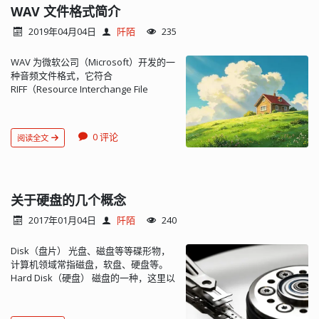
WAV 文件格式简介
2019年04月04日
阡陌
235
WAV 为微软公司（Microsoft）开发的一
种音频文件格式，它符合
RIFF（Resource Interchange File
Format）文件规范，用于保存 Windows
平台的音频信息资源，被 Windows 平台
及其应用程序所广泛支持，该格式也支
0 评论
阅读全文
持 MSADPCM，CCITT A LAW 等多种压
缩运算法，支持多种音频数字，取样频
率和声道，标准格式化的 WAV 文件和
CD 格式一样，也是 44.1K 的取样频率，
16 位量化数字，因此在声音文件质量和
关于硬盘的几个概念
CD 相差无几。WAV 格式的音乐通常使
2017年01月04日
阡陌
240
用三个参数来表示声音，量化位数，取
样频率和声道数。 WAV 文件采用的是
Disk（盘片） 光盘、磁盘等等碟形物，
RIFF 格式结构。至少是由 3 个块构成，
计算机领域常指磁盘，软盘、硬盘等。
分别是 RIFF、fmt 和 data。所有基于压
Hard Disk（硬盘） 磁盘的一种，这里以
缩编码的 WAV 文件必须含有 fact 块。
它作为主要对象来说说。 Track（磁道）
此外所有其它块都是可选的。块 fmt、
盘面可以划分出若干同心圆环，每个圆
Data 及 fact 均为 RIFF 块的子块。WAV
环是一个磁...