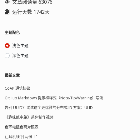
文章阅读量 63076
size; //data size，从下个字段到格式子
块结束的字节数 } wav_data_t; typedef
运行天数 1742天
struct WavHeader { wav_riff_t riff;
wav_fmt_t fmt; wav_data_t data; }
wav_header_t; 常见的压缩编码格式：
主题配色
格式代码 格式名称 fmt 块长度 fact 块
1(0x0001) PCM/非压缩格式 16 2(0x0002
浅色主题
Microsoft ADPCM 18 √ 3(0x0003) IEEE
float 18 √ 6(0x0006) ITU G.711 a-law 18
深色主题
√ 7(0x0007) ITU G.711 μ-law 18 √
49(0x0031) GSM 6.10 20 √ 64(0x0040)
ITU G.721 ADPCM √ 65,534(0xFFFE) 见子
最新文章
格式块中的编码格式 40 当 WAV 文件采
用非 PCM 编码时，使用的是扩展格式
块，它是在基本格式块 fmt 之后扩充了
CoAP 通信协议
一个的数据结构。该结构的前两字节为
GitHub Markdown 提示框样式（Note/Tip/Warning）写法
长度字段，指出后面区域的长度。紧接
其后的区域称之为扩展区，含有扩充的
告别 UUID？试试这个更优雅的分布式 ID 方案：ULID
格式信息，其长度取决于压缩编码类
《趣味纸电路》系列制作视频
型。当某种编码格式（如 ITU G.711 a-
law）使扩展区的长度为 0 时，长度字段
色环电阻色码对照表
还必须保留，只是长度字段的数值为 0。
因此，扩展格式块长度的最小值为基本
让耳机线“打两份工”