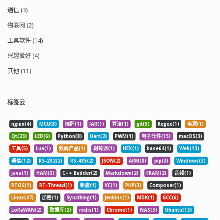
通信 (3)
物联网 (2)
工具软件 (14)
兴趣爱好 (4)
其他 (11)
标签云
nginx(4)
MCU(8)
瑞萨(1)
IAR(1)
算法(1)
git(5)
Regex(1)
电源(1)
Qt(23)
LED(6)
Python(8)
Uart(2)
PWM(1)
电子元件(15)
macOS(3)
工具(5)
Lua(1)
数码产品(1)
树莓派(1)
HEX(1)
base64(1)
Web(13)
通信(12)
RS-232(2)
RS-485(2)
JSON(2)
ARM(8)
pip(3)
Windows(3)
java(1)
HAM(3)
C++ Builder(2)
Markdown(2)
FRAM(2)
音频(1)
RTOS(1)
RT-Thread(1)
新唐(1)
VC(1)
PHP(3)
Composer(1)
Linux(47)
加密(1)
Syncthing(1)
Jenkins(1)
MDK(1)
GCC(6)
LoRaWAN(2)
数据库(2)
redis(1)
Chrome(1)
NAS(3)
Ubuntu(13)