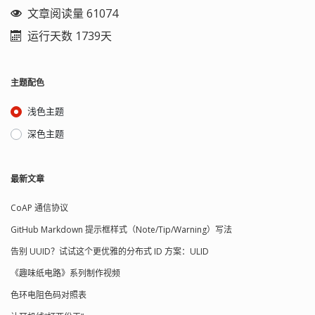
*=乘后赋值 变量*=表达式 %=取模后赋
文章阅读量 61074
值 变量%=表达式 +=加后赋值 变量+=表
运行天数 1739天
达式 -=减后赋值 变量-=表达式 <<=左移
后赋值 变量<<=表达式 >>=右移后赋值
变量>>=表达式 &=按位与后赋值 变量&=
表达式 ^=按位异或后赋值 变量^=表达式
主题配色
|=按位或后赋值 变量|=表达式 15 , 逗号
运算符 表达式,表达式,… 左到右 在表达
浅色主题
式中，优先级较高的先于优先级较低的
进行运算。而在一个运算量两侧的运算
深色主题
符优先级相同时，则按运算符的结合性
所规定的结合方向处理。 C 语言中各运
算符的结合性分为两种，即左结合性
最新文章
（自左至右）和右结合性（自右至
左）。例如算术运算符的结合性是自左
CoAP 通信协议
至右，即先左后右。如有表达式 x-y+z，
则y应先与 - 号结合，执行 x-y 运算，然
GitHub Markdown 提示框样式（Note/Tip/Warning）写法
后再执行 +z 的运算。这种自左至右的结
合方向就称为“左结合性”。而自右至左的
告别 UUID？试试这个更优雅的分布式 ID 方案：ULID
结合方向称为“右结合性”。如 x=y=z，由
《趣味纸电路》系列制作视频
于 = 的右结合性，应先执行 y=z，再执
行 x=(y=z) 运算。所有的优先级中，只有
色环电阻色码对照表
三个优先级是从右至左结合的，它们是