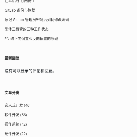
单目运算符、条件运算符、赋值运算
让耳机线“打两份工”
符。其他的都是从左至右结...
GitLab 备份与恢复
忘记 GitLab 管理员密码后如何修改密码
晶体三极管的三种工作状态
PN 结正向偏置和反向偏置的原理
最新回复
没有可以显示的评论和回复。
文章分类
嵌入式开发 (46)
软件开发 (66)
操作系统 (42)
硬件开发 (22)