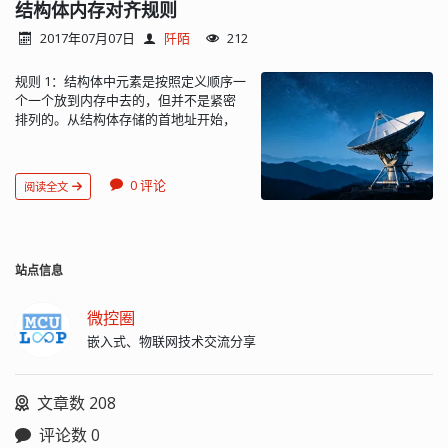
取值运算符 *指针变量 & 取地址运算符
结构体内存对齐规则
&变量名 ! 逻辑非运算符 !表达式 (类型)
2017年07月07日
阡陌
212
强制类型转换 (数据类型)表达式 sizeof
长度运算符 sizeof(表达式) 3 / 除 表达
规则 1：结构体中元素是按照定义顺序一
式/表达式 左到右 双目运算符 * 乘 表达
个一个放到内存中去的，但并不是紧密
式*表达式 % 余数（取模） 整型表达
排列的。从结构体存储的首地址开始，
式%整型表达式 4 + 加 表达式+表达式 左
每一个元素放置到内存中时，它都会认
到右 双目运算符 - 减 表达式-表达式 5
为内存是以它自己的大小来划分的，因
<< 左移 变量<<表达式 左到右 双目运算
此元素放置的位置一定会在自己宽度的
符 >> 右移 变量>>表达式 6 > 大于 表达
0 评论
阅读全文
整数倍上开始（以结构体变量首地址为 0
式>表达式 左到右 双目运算符 >=大于等
计算）。 规则 2：在经过第一原则分析
于 表达式>=表达式 < 小于 表达式<表达
后，检查计算出的存储单元是否为所有
式 <=小于等于 表达式<=表达式 7 ==等
元素中最宽的元素的长度的整数倍，
于 表达式==表达式 左到右 双目运算符 !=
是，则结束；若不是，则补齐为它的整
站点信息
不等于 表达式!=表达式 8 & 按位与 表达
数倍。 struct route_entry { uint16_t
式&表达式 左到右 双目运算符 9 ^ 按位
addr; uint32_t teAddr; uint8_t
异或 表达式^表达式 左到右 双目运算符
微控圈
relayNum; uint16_t
10 | 按位或 表达式|表达式 左到右 双目
嵌入式、物联网技术交流分享
relay[NWK_RELAY_MAXNUM]; uint8_t
运算符 11 && 逻辑与 表达式&&表达式
age; }; struct route_table { uint8_t
左到右 双目运算符 12 || 逻辑或 表达
count; struct route_entry entry[2];
式||表达式 左到右 双目运算符 13 ?: 条
文章数 208
uint16_t crc; }; sizeof(struct
件运算符 表达式1? 表达式2: 表达式3 右
route_entry) == 24 sizeof(struct
到左 三目运算符 14 =赋值运算符 变量=
评论数 0
route_table) == 56...
表达式 右到左 /=除后赋值 变量/=表达式