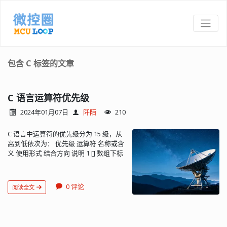
包含 C 标签的文章
C 语言运算符优先级
2024年01月07日
阡陌
210
C 语言中运算符的优先级分为 15 级，从
高到低依次为： 优先级 运算符 名称或含
义 使用形式 结合方向 说明 1 [] 数组下标
数组名[常量表达式] 左到右 () 圆括号 (表
达式) / 函数名(形参表) . 成员选择（对
象） 对象.成员名 -> 成员选择（指针）
0 评论
阅读全文
对象指针->成员名 2 - 负号运算符 -表达
式 右到左 单目运算符 ~ 按位取反运算符
~表达式 ++ 自增运算符 ++变量名 / 变量
名++ -- 自减运算符 --变量名 / 变量名-- *