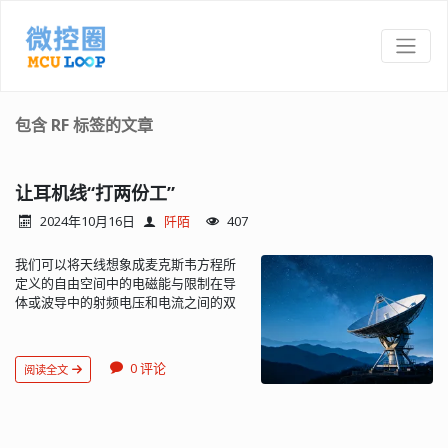
包含 RF 标签的文章
让耳机线“打两份工”
2024年10月16日
阡陌
407
我们可以将天线想象成麦克斯韦方程所
定义的自由空间中的电磁能与限制在导
体或波导中的射频电压和电流之间的双
向换能器。但工程师们总是在尝试获得
某个单一路径或互联方式，以服务于另
一种不相干的功能。典型例子如，将非
0 评论
阅读全文
屏蔽耳机导线重复用作 FM 天线。 最早
的便携式 AM/FM 收音机使用两根天线：
一根是缠绕在铁氧体磁芯上的内置长导
线，用于较低频率的 AM 波段（550-