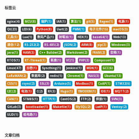
1
2
π
L
C
标签云
因此，0.18 mH（L）和154 pfd（C）=
nginx(4)
MCU(8)
瑞萨(1)
IAR(1)
算法(1)
git(5)
Regex(1)
电源(1)
956 kHz（相对于 960 kHz 的广播频
Qt(23)
LED(6)
Python(8)
Uart(2)
PWM(1)
电子元件(15)
macOS(3)
率）。非常接近！ 探索方铅矿矿石 有些
工具(5)
Lua(1)
数码产品(1)
树莓派(1)
HEX(1)
base64(1)
Web(13)
早期的矿石收音机使用一种特殊的检波
器，称为方铅矿矿石。方铅矿是结晶矿
通信(12)
RS-232(2)
RS-485(2)
JSON(2)
ARM(8)
pip(3)
Windows(3)
物硫化铅（PbS）的另一种名称。图 6
java(1)
HAM(3)
C++ Builder(2)
Markdown(2)
FRAM(2)
音频(1)
显示了一小块方铅矿矿石，它埋在一个
RTOS(1)
RT-Thread(1)
新唐(1)
VC(1)
PHP(3)
Composer(1)
小的低温焊锡制成的圆锭中，上面有一
根触须与表面接触。 图 6：方铅矿矿石
Linux(47)
加密(1)
Syncthing(1)
Jenkins(1)
MDK(1)
GCC(6)
需要用一根微小的“触须”在其表面周围来
LoRaWAN(2)
数据库(2)
redis(1)
Chrome(1)
NAS(3)
Ubuntu(13)
回移动，以找到接收效果好的区域。 它
CSS(1)
rsync(2)
SSL(3)
Arduino(5)
Modbus(1)
CoAP(1)
STM32(6)
不像 1N34A 那样是一个密封的单元。事
实上，你必须在方铅矿的不规则表面上
I2C(2)
电池(1)
C(2)
RF(3)
Hugo(1)
YMODEM(1)
IDE(1)
MQTT(2)
用细小的触须轻轻地来回移动，才能使
CAN(1)
STM8S(1)
HTTP(1)
CentOS(2)
FTP(2)
焊接(1)
SVN(3)
其工作。只有某些区域才能作为整流结
GitLab(3)
bootloader(1)
Makefile(1)
MySQL(2)
LwIP(1)
Ventoy(2)
并表现出二极管特性。 图 7 显示了我从
方铅矿矿石、1N34A、1N914B 和
ULID(1)
纸电路(1)
1N4007 获得的二极管曲线轨迹。 图 7：
各种二极管的曲线轨迹表明，方铅矿和
锗二极管在此应用中的性能优越。 硅二
文章归档
极管不能很好地作为检波器，因为它们