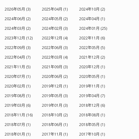
的拐点发生在电压过高的情况下，无法
2026年05月 (3)
2025年04月 (1)
2024年10月 (2)
检测到矿石收音机中的微弱信号。一个
视频显示我在方铅矿矿石周围来回移动
2024年06月 (2)
2024年05月 (2)
2024年04月 (1)
以寻找最佳的收音机接收效果，可以在
2024年03月 (2)
2024年02月 (3)
2024年01月 (25)
https://youtu.be/auz64mtoVLY 找到。
收听电台的乐趣 还有最后一件事。我碰
2023年12月 (12)
2022年12月 (4)
2022年11月 (6)
巧有一个小型电池供电的 RadioShack
音频放大器，所以我把它接在耳机的位
2022年09月 (3)
2022年06月 (3)
2022年05月 (5)
置。哇！其中一个电台轰鸣声大作。非
2022年04月 (7)
2022年03月 (4)
2021年12月 (2)
常大声！ 我在谷歌上查了一下，发现广
播天线距离我的位置只有四英里，白天
2021年11月 (5)
2021年09月 (3)
2020年12月 (1)
它的功率达到了 5000 瓦！难怪这么大
声！幸运的是，该电台每晚将其功率降
2020年07月 (1)
2020年06月 (2)
2020年05月 (1)
低到 20 瓦，我能够调到其他几个电台。
2020年02月 (1)
2019年12月 (1)
2019年11月 (1)
即使在这么多年之后，调谐波段并看看
我能接收到多少电台仍然令人兴奋。也
2019年08月 (1)
2019年05月 (3)
2019年04月 (7)
许我会架起一个更长的 T 型天线，做一
2019年03月 (6)
2019年01月 (3)
2018年12月 (6)
些真正的远程通信。 总的来说，我很享
受重温我年轻时的激动时刻，并希望你
2018年11月 (16)
2018年10月 (2)
2018年08月 (1)
们能考虑向你们的孩子和/或孙子介绍矿
石收音机的世界。请随时通过
2018年07月 (1)
2018年06月 (1)
2018年05月 (1)
dsgoodsell@verizon.net与我联系，提
2018年01月 (1)
2017年11月 (1)
2017年10月 (1)
出任何意见或分享你们的经历。 附言：