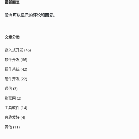
最新回复
微瓦）的功率，并有效地将其转换为我
们的耳朵能听到的声音。无需电池。无
需放大器。 联合广播公司的设计通过使
没有可以显示的评论和回复。
用感应耦合变压器和 20 匝初级绕组来更
好地匹配天线的阻抗，从而最大限度地
提高了效率。 次级在检测二极管处接
文章分类
点，这样可以减少对调谐电路的负载，
并改善与检测器的阻抗匹配。 最后，高
阻抗耳机将解调后的音频信号转换为声
嵌入式开发 (46)
音。 让我们用 LCR 表检查元件 为了好
软件开发 (66)
玩，我想测量一下调到 960 千赫电台时
谐振电路元件的大致值。我使用了互联
操作系统 (42)
网上广告的那种小型 LCR 元件测试仪。
硬件开发 (22)
它们的售价仅为 19 美元或更低，而且相
当准确。 图 5 展示了测量的次级线圈。
通信 (3)
图 5. 当调到 960 千赫时，直径为 1.5 英
寸的线圈和调谐电容器的测量值为 0.18
物联网 (2)
mH 和 154 pfd。 它显示为 0.18 mH，这
工具软件 (14)
与在线电感计算器的结果非常接近。在
线计算器显示，对于那么大尺寸的线
兴趣爱好 (4)
圈，电感应该是 0.176 mH。非常准确。
最后，我测量了调到 960 千赫电台时的
其他 (11)
可变电容器：154 pfd。 谐振频率：