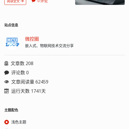
index）
0 评论
阅读全文
池。 记忆恢复 图1展示了我在 eBay 上
的。 图 2：这一基本布置能够让耳机电
h：调幅指数 M：调制信号幅度（峰值）
找到的一台非常熟悉的矿石收音机的修
线起到 FM 天线作用，只需少数几个附加
U
m
a
x
A：载波信号幅度
：调幅波包络的
复过程。 图1. 这台来自芝加哥联合广播
无源元件即可实现。 用一个小电容器就
U
m
i
n
最大值
：调幅波包络的最小值 h
公司的修复后的矿石收音机套件在 20 世
可以让天线射频传递到接收器前端，同
表明载波振幅受调制控制的程度，一般
站点信息
纪 50 到 60 年代售价 2.5 美元。 事实
时阻断天线输入的音频信号。铁氧体磁
要求 0 ≤ h ≤ 1，以便调幅波的包络能正
上，它和我几十年前最初制作的那个模
珠在耳机放大器和耳机之间提供一个低
确地表现出调制信号的变化。h > 1 的情
型完全一样。我不记得我的旧收音机发
阻抗的音频路径和一个高阻抗的射频路
微控圈
况称为过调制。 频率调制指数
生了什么；也许是我把它留在阁楼里，
径。 实际电路要复杂一些，需要一些额
嵌入式、物联网技术交流分享
（frequency modulation index）
然后我妈妈把它扔掉了。图 2 展示了我
外的元件来进行保护和放电，并确保信
h
=
Δ
f
m
Δ
f
f
m
收到的未经修复的收音机。它显然需要
号只传到其应该去的地方。图 3 中的设
：最大载波频率偏移
一些温柔和关爱。 图 2. 这台未经修复的
计使用了专门为这个功能配置的 Texas
文章数 208
：调制信号的最高频率成分 NFM 小于
矿石收音机是在 eBay 上找到的，附带
Instruments LM4910 耳机功率放大器，
0.5，WFM 大于 0.5。 相位调制指数
一个耳机。它需要一些爱护。 关于制作
同时附带任何需要的天线信号连接/隔离
h
=
Δ
θ
评论数 0
（phase modulation index）
第一台收音机，我记忆犹新的一件事
电路。 图 3：这个 LM4910 耳机放大器
△θ：信号调制过程中出现的最大相位差
是，我烧坏了 1N34A 锗二极管。那时，
通过配备一些外加无源元件，可将耳机
文章阅读量 62459
在无线电传输中，频率调制 FM 的优点是
我们家只有一个巨大的 100 瓦 Weller 烙
引线用作 FM 天线。 三线、左/右音频耳
运行天数 1741天
它具有较大的信噪比，因此比等功率振
铁，而我严重过热了那个可怜的小二极
机插孔接收来自 LM4910 的放大音频信
幅调制（AM）信号能更好地抑制射频干
管。更换一个要花费 0.43 美元。幸运的
号，而由耳机屏蔽层/地线拾取的分离
扰。频率调制和相位调制是角调制的两
是，这些年来，我的焊接设备和技术都
FM 信号则通过一个 100 皮法拉 (pF) 电容
种互补的主要方法。相位调制常作为实
有所提高。小时候，我在绕大线圈时也
器输送到接收器前端。只要任何静电放
主题配色
现调频的中间环节。ASK 属于线性变
遇到了麻烦。每当我绕线时，它就会松
电 (ESD) 超出耳机放大器和接收器的额
换，PSK 和 FSK 属于非线性变换，非线
开，所以我爸爸耐心地帮我把它绕紧。
定值，二极管 D1、D2 和 D3 就会提供保
浅色主题
性变换有更高的抗干扰能...
简单的原理图，长长的天线 晶体收音机
护。 这项技术看起来不应该只限于 FM