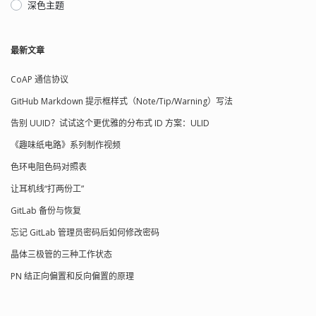
通过使用简单的解调方案来接收调幅
波段的广播信号（88 至 108 MHz），应
深色主题
（AM）电台。原理图如图 3 所示。 图 3.
该对 AM 无线电（550 于 1550 kHz）也
早期的晶体收音机使用天然方铅矿矿石
有效。理论上，只要耳机线长度合适，
而不是锗二极管来检测音频调制。 直径
对 AM 波段也有用。它之所以适用于 FM
最新文章
为 1.5 英寸的线圈和可变电容器形成一个
频段，是因为长度在一米到一点五米之
谐振电路来选择频率，二极管对调制后
间的耳机线大约是广播频段 FM 信号波长
CoAP 通信协议
的射频载波进行整流（解调）。如果没
的一半，因此可以在该频段产生效果和
有二极管，调制会同时产生相等且相反
作用。对于 AM 波段，耳机线需要长到
GitHub Markdown 提示框样式（Note/Tip/Warning）写法
的交变电压，这在耳机中会平均为零。
100 米才有用，显然这是不切实际的。
没有声音。 二极管剥离了一个极性，耳
结语 工程师们一直在寻求利用像电线这
告别 UUID？试试这个更优雅的分布式 ID 方案：ULID
机对产生的脉动直流电作出响应。波形
样可作多用途使用的资源。将耳机线用
《趣味纸电路》系列制作视频
图包含在图3的原理图中。更深入的解
作 FM 天线就是一个绝佳实例。综上所
释，请参阅维基百科上关于矿石收音机
述，只要配置一个合适的功率放大器、
色环电阻色码对照表
和矿石检测器的精彩条目。 联合广播公
少数几个控制信号路径的无源元件和以
司的手册中有一个建议的 50 英尺倒 L 型
让耳机线“打两份工”
及用于保护的二极管即可实现这种功
天线配置的图表。我决定完全按照手册
能。 参考文献 Skyworks Solutions，
GitLab 备份与恢复
和图 3 中的描述重新创建它。图 4 展示
AN383，“Si47XX 天线、原理图、布局和
了我在我最喜欢的网站上找到的复古绝
设计指...
忘记 GitLab 管理员密码后如何修改密码
缘子和避雷器。请注意避雷器包装盒的
晶体三极管的三种工作状态
“不完美”状态。 图 4. 室外天线使用避雷
器进行保护，并使用玻璃绝缘子将接收
PN 结正向偏置和反向偏置的原理
线与地面隔离。 提高效率就是诀窍 矿石
收音机的隐藏魔力在于，它们能够捕获
来自遥远发射台的几乎无穷小（纳瓦到