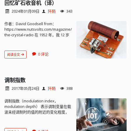
1600 千赫 (kHz)）；一根是长约一到两
回忆矿石收音机（译）
米的“鞭状”天线，用于 FM 波段（88 至
2024年01月09日
阡陌
343
108 MHz）。随着无线电变得越来越
小、越便携，有些厂家假定用户使用耳
作者：David Goodsell from：
机或有线耳塞，则完全取消了内置扬声
https://www.nutsvolts.com/magazine/article/remembering-
器。 这样做也实现了一个简单取消 FM
the-crystal-radio 在 1952 年，我 12 岁
鞭状天线的技术，即简单地重复利用无
的时候，制作了一台矿石收音机。那是
线电上的耳机插孔来实现天线功能。当
一个来自芝加哥联合广播公司的套件，
时这种方法也扩展到了 MP3 播放器上，
售价 2.5 美元。我花了很多时间待在地下
因为 MP3 也带 FM 无线电功能（图
0 评论
阅读全文
室里，头戴耳机，小心翼翼地调整可变
1）。这项技术目前仍为许多带 FM 无线
电容器，以接收附近和远处的电台。有
电功能的电子设备的设计师所采用。 图
些电台信号非常微弱，以至于我年幼的
1：SanDisk Clip Jam MP3 播放器的尺寸
想象力让我觉得自己可能在收听秘密信
仅为 55 mm × 35 mm × 10 mm，一次充
息。 如今，你只需要让 Alexa 调到任何
调制指数
电可工作 20 小时；其内置的 FM 无线电
一个电台，就可以收听他们的节目。再
使用必备的耳机线作为天线。 基本非屏
2017年05月24日
阡陌
388
也不用忍受不舒服的酚醛塑料耳机了。
蔽耳机电缆包含三根导线。左右声道由
在这篇文章中，我想分享 20 世纪 50 年
耳机放大器驱动，将信号传递到左右音
调制指数（modulation index，
代和 60 年代那些原始的矿石收音机的工
频线上，而公用音频线则用作音频的返
modulation depth） 表示调制变量在载
作原理，希望能唤起你们中那些也制作
回路径。同样的导线也可以起到 FM 天线
波未经调制时的值的附近的变化程度，
过这些神秘收听设备的人的遥远记忆。
的作用，使用一根导线阻止射频信号接
在不同的调制类型中有不同的定义。 振
顺便说一句，Etsy 网站上出售许多复古
地，同时仍让音频信号有一个接地回
幅调制指数（amplitude modulation
风格的矿石收音机套件，它们是由真正
路。图 2 中所示的电路是围绕 Skyworks
h
=
M
A
=
U
m
a
x
−
U
m
i
n
U
m
a
x
+
U
m
i
n
的木头制成的，而不是塑料！无需电
Solutions Si47xx AM/FM 接收器而构建