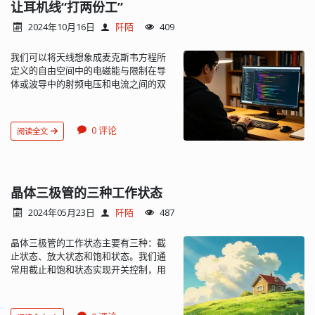
明显（尤其是色环多封装小的情况
让耳机线“打两份工”
下），这时就要使用其他方法来分辨哪
2024年10月16日
阡陌
409
个环是第一环。 方法2：找误差环法，快
速找出误差环 误差环是末尾环（最右边
我们可以将天线想象成麦克斯韦方程所
的色环）。常用的误差环色：棕色、金
定义的自由空间中的电磁能与限制在导
色、银色。特别是金色、银色、底色，
体或波导中的射频电压和电流之间的双
不会用于第一环和第二环，所以只要有
向换能器。但工程师们总是在尝试获得
金色、银色、底色环，就基本认定末尾
某个单一路径或互联方式，以服务于另
环的位置。 方法3：读标称值法，读值是
一种不相干的功能。典型例子如，将非
否为标称阻值 仅靠色环间距无法判定方
0 评论
阅读全文
屏蔽耳机导线重复用作 FM 天线。 最早
向，可尝试读值，与标称阻值进行对
的便携式 AM/FM 收音机使用两根天线：
比，与标称值不相符的为错误方向。例
一根是缠绕在铁氧体磁芯上的内置长导
如：色序：棕、黑、黑、黄、棕，其值
线，用于较低频率的 AM 波段（550-
为：100 × 10000 Ω = 1 MΩ 误差为 1％，
1600 千赫 (kHz)）；一根是长约一到两
晶体三极管的三种工作状态
属于正常标称值，若反色序：棕、黄、
米的“鞭状”天线，用于 FM 波段（88 至
黑、黑、棕，其值为 140 × 1 Ω = 140
2024年05月23日
阡陌
487
108 MHz）。随着无线电变得越来越
Ω，误差为 1％，属于非正常标称值。 常
小、越便携，有些厂家假定用户使用耳
用电阻阻值表 电阻标准由 IEC（国际电
晶体三极管的工作状态主要有三种：截
机或有线耳塞，则完全取消了内置扬声
工委员会）制定，标准文件为 IEC60063
止状态、放大状态和饱和状态。我们通
器。 这样做也实现了一个简单取消 FM
和 EN60115-2。电子元器件厂商为了便
常用截止和饱和状态实现开关控制，用
鞭状天线的技术，即简单地重复利用无
于元件规格的管理和选用，同时也为了
放大状态来放大微弱信号（如音频信
线电上的耳机插孔来实现天线功能。当
使电阻的规格不至太多，采用了统一的
号）。 1、截止状态 三极管发射结（基
时这种方法也扩展到了 MP3 播放器上，
标准组成的元件的数值。电阻的标称阻
极与发射极间的 PN 结）所加正向偏置电
因为 MP3 也带 FM 无线电功能（图
值分为 E6、E12、E24、E48、E96、