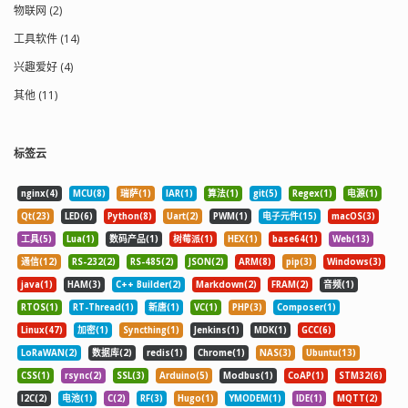
共价键，使原来被束缚的电子和空穴被
应管处于导通状态，沟道中存在电流；
物联网 (2)
V
G
S
V
p
释放出来，不断增大电流，最终PN结将
当
达到或超过
时，场效应管进
工具软件 (14)
被击穿（变为导体）损坏，反向电流急
入夹断区，沟道被夹断，电流几乎无法
剧增大。 这就是 PN 结的特性（单向导
通过。 需要注意的是，对于增强型绝缘
兴趣爱好 (4)
通、反向饱和漏电或击穿导体），也是
栅型场效应管（如增强型MOSFET），在
V
G
S
=
0
晶体管和集成电路最基础、最重要的物
时沟道是不存在的，需要正的
其他 (11)
V
G
S
V
G
S
理原理，所有以晶体管为基础的复杂电
（对于 N 沟道器件）或负的
路的分析都离不开它。比如二极管就是
（对于 P 沟道器件）来开启沟道。因
基于 PN 结的单向导通原理工作的；而一
此，夹断电压的概念对于增强型器件来
标签云
个 PNP 结构则可以形成一个三极管，里
说并不完全适用，而是用开启电压或阈
面包含了两个 PN 结。二极管和三极管都
值电压来描述其特性。 对于结型场效应
是电子电路里面最基本的元件。 二极管
nginx(4)
MCU(8)
瑞萨(1)
IAR(1)
算法(1)
git(5)
Regex(1)
电源(1)
晶体管（JFET），最常见到的是耗尽型
有许多种类，根据材料、结构、功能等
JFET（D-JFET），即在 0 栅偏压时就存在
Qt(23)
LED(6)
Python(8)
Uart(2)
PWM(1)
电子元件(15)
macOS(3)
不同的分类标准，可以将其分为不同类
有沟道的 JFET；一般，不使用增强型
工具(5)
Lua(1)
数码产品(1)
树莓派(1)
HEX(1)
base64(1)
Web(13)
型。 根据材料，二极管主要分为硅二极
JFET（E-JFET）——在 0 栅偏压时不存在
通信(12)
RS-232(2)
RS-485(2)
JSON(2)
ARM(8)
pip(3)
Windows(3)
管和锗二极管。硅二极管的工作温度范
沟道的 JFET。这主要是由于长沟道 E-
围更广，稳定性更好，因此在现代电子
JFET 在使用时较难以产生出导电的沟
java(1)
HAM(3)
C++ Builder(2)
Markdown(2)
FRAM(2)
音频(1)
设备中更为常见。锗二极管的正向导通
道、从而导通性能不好的缘故。不过，
RTOS(1)
RT-Thread(1)
新唐(1)
VC(1)
PHP(3)
Composer(1)
电压通常比硅二极管低。 根据结构，二
由于高速、低功耗电路中应用的需要，
Linux(47)
加密(1)
Syncthing(1)
Jenkins(1)
MDK(1)
GCC(6)
极管可以分为点接触型、面接触型和平
有时也需要采用 E-JFET。 JFET 导电的沟
面型等。不同类型的二极管在电流容
道在体内。耗尽型和增强型这两种晶体
LoRaWAN(2)
数据库(2)
redis(1)
Chrome(1)
NAS(3)
Ubuntu(13)
量、工作速度、耐压能力等方面有所不
管在工艺和结构上的差别主要在于其沟
CSS(1)
rsync(2)
SSL(3)
Arduino(5)
Modbus(1)
CoAP(1)
STM32(6)
同。 根据功能，二极管还可以分为整流
道区的掺杂浓度和厚度。D-JFET 的沟道
I2C(2)
电池(1)
C(2)
RF(3)
Hugo(1)
YMODEM(1)
IDE(1)
MQTT(2)
二极管、检波二极管、稳压二极管、开
的掺杂浓度较高、厚度较大，以致于栅