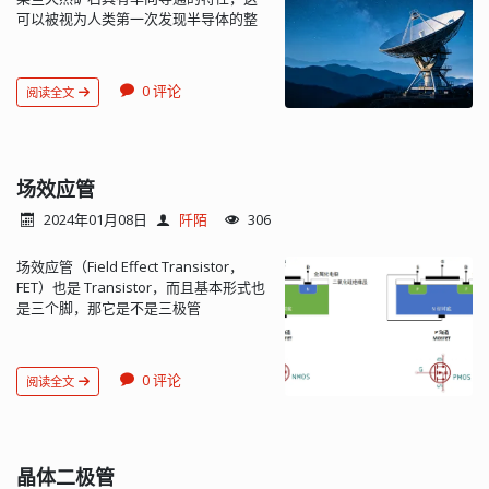
管的
取 0.3V，PNP 锗管取 -0.1V，
号只传到其应该去的地方。图 3 中的设
U
c
e
s
可以被视为人类第一次发现半导体的整
流与反向电压几乎无关。...
大功率硅管在大电流工作时，
将大
计使用了专门为这个功能配置的 Texas
流特性，也是矿石检波二极管最早的雏
于 1V。 此时 CE 间的压降较小，相当于
Instruments LM4910 耳机功率放大器，
形。随后，在 1894 年，贾格迪什·钱德
开关闭合。 值得注意的是，NPN 三极管
同时附带任何需要的天线信号连接/隔离
拉·博斯利用方铅矿的单向导电性，制成
与 PNP 三极管的输入输出特性曲线分别
电路。 图 3：这个 LM4910 耳机放大器
0 评论
阅读全文
了世界上第一个检波器——矿石检波
在第一和第三象限，也就是说 PNP 三极
通过配备一些外加无源元件，可将耳机
器。英文叫：crystal detector，又叫：
管的电压条件反向后与 NPN 三极管是一
引线用作 FM 天线。 三线、左/右音频耳
cat's whisker radio detector（猫须检
致...
机插孔接收来自 LM4910 的放大音频信
波器），因为它是用一根细金属丝，与
号，而由耳机屏蔽层/地线拾取的分离
方铅矿进行接触，利用接触点的单向导
场效应管
FM 信号则通过一个 100 皮法拉 (pF) 电容
电性进行检波的。 早期人们并没有完全
器输送到接收器前端。只要任何静电放
2024年01月08日
阡陌
306
理解矿石检波器的内在机理，直到 20 世
电 (ESD) 超出耳机放大器和接收器的额
纪 30 年代，人们才逐渐认识到矿石检波
定值，二极管 D1、D2 和 D3 就会提供保
场效应管（Field Effect Transistor，
器实际上是利用金属-半导体接触点形成
护。 这项技术看起来不应该只限于 FM
FET）也是 Transistor，而且基本形式也
的肖特基势垒具有的单向导电性进行检
波段的广播信号（88 至 108 MHz），应
是三个脚，那它是不是三极管
波的。 肖特基势垒具有单向导电性的原
该对 AM 无线电（550 于 1550 kHz）也
（Transistor）的一种呢？ "Transistor"
理是基于金属与半导体（通常是N型半导
有效。理论上，只要耳机线长度合适，
这个词的英文原意是由 "transfer" 和
体）接触时形成的势垒。当金属与 N 型
对 AM 波段也有用。它之所以适用于 FM
"resistor" 两个词组合而成
半导体接触时，由于金属的功函数通常
频段，是因为长度在一米到一点五米之
0 评论
阅读全文
的。"transfer" 表示转移或传送，而
高于半导体的功函数，电子会从半导体
间的耳机线大约是广播频段 FM 信号波长
"resistor" 表示电阻器。因
流向金属，直到两者的费米能级相等。
的一半，因此可以在该频段产生效果和
此，"transistor" 的字面意思是“转移电
这个过程会在半导体表面形成一层正的
作用。对于 AM 波段，耳机线需要长到
阻器”或“传送电阻器”。然而，在电子学
空间电荷区，同时产生一个由半导体指
100 米才有用，显然这是不切实际的。
中，"transistor" 并不是真的用来“转移
晶体二极管
向金属的内建电场。 这个内建电场会阻
结语 工程师们一直在寻求利用像电线这