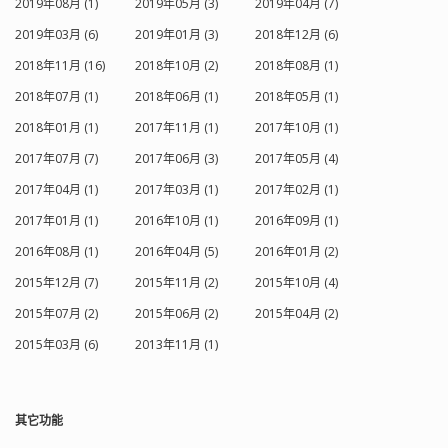
2019年08月 (1)
2019年05月 (3)
2019年04月 (7)
会在半导体中形成一个导电沟道，使电
流能够从源极流向漏极。沟道的形成和
2019年03月 (6)
2019年01月 (3)
2018年12月 (6)
宽度受到栅极电压的控制，从而实现了
对电流的调控。 原理图符号相对来说复
2018年11月 (16)
2018年10月 (2)
2018年08月 (1)
杂了些，但很类似，不同的是箭头画在
2018年07月 (1)
2018年06月 (1)
2018年05月 (1)
了衬底极，相同的是总是指向 N 型半导
体（沟道或衬底），可以用来区分电路
2018年01月 (1)
2017年11月 (1)
2017年10月 (1)
符号是 N 沟道还是 P 沟道的。二极管可
以理解为 D 与衬底形成的 PN 结。
2017年07月 (7)
2017年06月 (3)
2017年05月 (4)
MOSFET 和 JFET 都是场效应晶体管
2017年04月 (1)
2017年03月 (1)
2017年02月 (1)
（FET），不过，它们在结构和工作原理
上存在一些明显的差异： 结构：JFET 是
2017年01月 (1)
2016年10月 (1)
2016年09月 (1)
一种结型场效应晶体管，具有三个端
2016年08月 (1)
2016年04月 (5)
2016年01月 (2)
子：源极、漏极和栅极，且其栅极是反
向偏置的。而 MOSFET 是金属氧化物半
2015年12月 (7)
2015年11月 (2)
2015年10月 (4)
导体场效应晶体管，通常具有四个端
子，包括源极、漏极、栅极和衬底（尽
2015年07月 (2)
2015年06月 (2)
2015年04月 (2)
管在实际应用中，衬底通常与源极连
2015年03月 (6)
2013年11月 (1)
接，因此有时也将其视为三端器件）。
工作原理：在工作原理上，JFET 只能在
耗尽模式下工作，即通过控制栅极电压
来耗尽沟道中的载流子，从而控制漏极
其它功能
和源极之间的电流。而 MOSFET 既可以
在耗尽模式下工作，也可以在增强模式