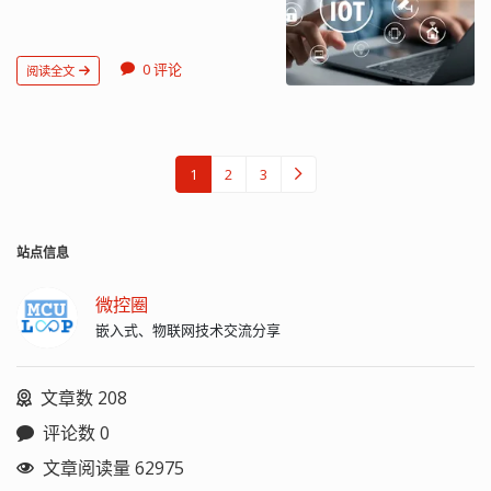
的半导体原子形成共价键，多出的一个
空穴），以及晶体管结构中所涉及的 PN
最佳的检波效果。 矿石检波器是矿石收
般有 3 个或 5 个引脚的，5 脚的比 3 脚的
4.2V 就认为电充满了。电池充电过程
电子几乎不受束缚，较为容易地成为自
结的数量和类型。单极型晶体管主要依
音机的重要组成部分，矿石收音机是一
仅多 2 个按键引脚，另外 3 个引脚的功
中，电池的电压在 3.7V 逐渐上升到
由电子。于是，N型半导体就成为了含电
赖一种载流子，而双极性晶体管则同时
种最简单的无线电接收装置，主要用于
能与只有 3 个引脚的旋转编码开关功能
4.2V，锂电池充电不能将空载电压充到
子浓度较高的半导体，其导电性主要是
利用电子和空穴。 FET 主要有两种类
接收中波公众无线电广播。这种收音机
0 评论
阅读全文
相同，分别实现旋转时输出脉冲，在对
4.2V 以上，否则也会损害电池，这就是
因为自由电子导电。 P 型半导体（P 为
型：结型场效应管（Junction FET，
无需电源，节能环保，而且可以用来测
编码器进行左旋和右旋时，其输出波形
锂电池特殊的地方。 锂离子电池的能量
Positive 的字头，由于空穴带正电而得
JFET）和金属-氧化物半导体场效应管
试天线或地线的效率，引导初学者和小
如图1（a）和图1（b）所示。 判断左右
密度很高，它的容量是同重量的镍氢电
此名）：掺入少量杂质硼元素（或铟元
（Metal-Oxide Semiconductor FET，
朋友进入无线电广播的天地。尽管现代
旋转有多个方法，比如，A上升沿时B为
池的 1.5 ~ 2 倍，而且具有很低的自放电
素）的硅晶体（或锗晶体）中，由于半
MOSFET）。 FET 的工作原理是通过控制
的无线电接收设备已经更加先进和稳
低电平就表示右旋，B为高电平就表示左
率。18650 电池寿命理论为循环充电
导体原子（如硅原子）被杂质原子取
栅极（Gate）与源极（Source）之间的
定，但矿石检波器作为电子技术的早期
1
2
3
V
G
S
旋。要注意处理管脚信号的抖动。 应用
1000 次。 锂离子电池的工作原理就是指
代，硼原子外层的三个外层电子与周围
电压（即栅源电压
），进而改变漏
应用之一，在无线电发展史上仍然具有
电路...
其充放电原理。当对电池进行充电时，
的半导体原子形成共价键的时候，会产
极（Drain）与源极之间的电流（即漏源
重要的地位。...
I
D
S
电池的正极上有锂离子生成，生成的锂
生一个“空穴”，这个空穴可能吸引束缚电
电流
）。当栅源电压为零时，由于
离子经过电解液运动到负极。而作为负
子来“填充”，使得硼原子成为带负电的离
P 型半导体和 N 型半导体在空间电荷分
站点信息
极的碳呈层状结构，它有很多微孔，到
子。这样，这类半导体由于含有较高浓
布上的差别，会在内部产生一个电动
达负极的锂离子就嵌入到碳层的微孔
度的“空穴”（“相当于”正电荷），成为能
势，这个电动势会阻止外部电流通过，
微控圈
中，嵌入的锂离子越多，充电容量越
够导电的物质。 PN 结：PN 结是由一个
此时 FET 处于截止状态。当栅源电压增
嵌入式、物联网技术交流分享
高。 同样道理，当对电池进行放电时
N 型掺杂区和一个 P 型掺杂区紧密接触
加时，会吸引更多的载流子到栅极下
（即使用电池的过程），嵌在负极碳层
所构成的，其接触界面称为冶金结界
方，形成一个导电沟道，此时 FET 开始
中的锂离子脱出，又运动回到正极。回
面。 在一块完整的硅片上，用不同的掺
导通，漏源电流会随着栅源电压的增加
到正极的锂离子越多，放电容量越高。
文章数 208
杂工艺使其一边形成 N 型半导体，另一
而增加。 FET 的特性包括高输入阻抗、
通常所说的电池容量指的就是放电容...
边形成 P 型半导体，我们称两种半导体
低噪声、低功耗、高速度等，这些特性
评论数 0
的交界面附近的区域为 PN 结。 在 P 型
使得 FET 在模拟电路、数字电路、功率
半导体和 N 型半导体结合后，由于 N 型
电路等领域都有广泛的应用。例如，FET
文章阅读量 62975
区内自由电子为多子，空穴几乎为零称
可以用作放大器、开关、振荡器、滤波