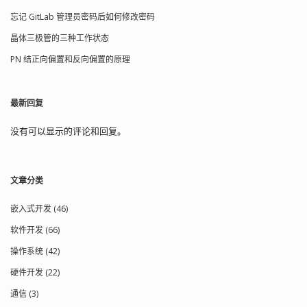
电子补充了原来交界面上 N 区所失去的
结，在零偏压的状态下, 它是导通的，如
忘记 GitLab 管理员密码后如何修改密码
电子，这就使空间电荷减少，内电场减
果在其栅极（G）和源极（S）之间加上
弱。因此，漂移运动的结果是使空间电
一个反向偏压（称栅极偏压）在反向电
晶体三极管的三种工作状态
荷区变窄，扩散运动加强。最后，多子
场作用下 PN 结变厚（称耗尽区）沟道变
PN 结正向偏置和反向偏置的原理
的扩散和少子的漂移达到动态平衡。在
窄，其漏极电流将变小（如图 b) ；反向
P 型半导体和 N 型半导体的结合面两
偏压达到一定时, 耗尽区将完全沟道“夹
侧，留下离子薄层，这个离子薄层形成
断”，此时，场效应管进入截止状态（如
的空间电荷区称为 PN 结。PN 结的内电
图 c），此时的反向偏压我们称之为夹断
最新回复
V
p
V
p
V
G
S
场方向由 N 区指向 P 区。在空间电荷
电压
。 夹断电压（
）与
（栅
区，由于缺少多子，所以也称耗尽层。
源电压）之间的关系在场效应管（特别
没有可以显示的评论和回复。
从 PN 结的形成原理可以看出，要想让
是结型场效应管（JFET）和耗尽型绝缘栅
PN 结导通形成电流，必须消除其空间电
型场效应管（MOSFET））的工作原理中
荷区的内部电场的阻力。很显然，给它
非常重要。 对于这两种类型的场效应
V
G
S
=
0
加一个反方向的更大的电场，即 P 区接
文章分类
管，当
时，已经存在导电沟
V
G
S
外加电源的正极，N 区接负极，就可以
道。随着
的负向增大（对于 N 沟道
抵消其内部自建电场，使载流子可以继
器件）或正向减小（对于 P 沟道器
嵌入式开发 (46)
续运动，从而形成线性的正向电流。而
件），沟道逐渐变窄，沟道电阻增大，
I
D
V
G
S
软件开发 (66)
外加反向电压则相当于内建电场的阻力
漏极电流
逐渐减小。当
达到某
I
D
更大，PN 结不能导通，仅有极微弱的反
个特定值时，沟道会完全夹断，此时
V
G
S
操作系统 (42)
向电流（由少数载流子的漂移运动形
几乎为 0。这个特定的
值就是夹断
V
p
V
p
成，因少子数量有限，电流饱和）。当
电压
。 换句话说，夹断电压
是使
硬件开发 (22)
I
D
反向电压增大至某一数值时，因少子的
得沟道完全夹断、漏极电流
几乎为 0
V
G
S
V
G
S
V
p
通信 (3)
数量和能量都增大，会碰撞破坏内部的
的
值。在
达到
之前，场效