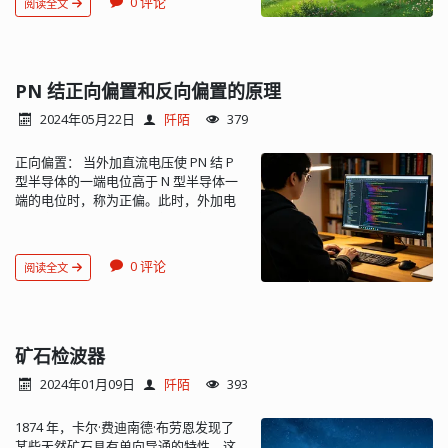
U
o
n
0 评论
阅读全文
压小于导通电压
（硅管0.7V，锗管
1）。这项技术目前仍为许多带 FM 无线
E192 六大系列，分别使用于允许偏差为
0.3V）或是加反向偏置电压： NPN：
电功能的电子设备的设计师所采用。 图
±20、± 10%、±5%、±2%、±1%、±0.5%
U
b
e
<
U
o
n
U
b
e
>
−
U
o
n
PNP：
此时，
1：SanDisk Clip Jam MP3 播放器的尺寸
的电阻器。其中以 E24 和 E96 两个系列
I
b
=
0
I
c
=
0
，
，CE 间的阻值无穷大，
仅为 55 mm × 35 mm × 10 mm，一次充
为最常用。这里的 “E” 表示“指数间距”
相当于开关断路。 2、放大状态 三极管
PN 结正向偏置和反向偏置的原理
电可工作 20 小时；其内置的 FM 无线电
（Exponential Spacing），它指明了电
发射结正向偏置电压大于或等于导通电
使用必备的耳机线作为天线。 基本非屏
阻的基准值（有效数字），计算公式如
U
o
n
2024年05月22日
阡陌
379
压
（硅管 0.7V，锗管 0.3V），并且
蔽耳机电缆包含三根导线。左右声道由
下：
集电结（基极与集电极间的 PN 结）反
耳机放大器驱动，将信号传递到左右音
U
b
e
≥
U
o
n
U
c
b
>
0
R
=
(
10
n
)
m
正向偏置： 当外加直流电压使 PN 结 P
偏。 NPN：
，
频线上，而公用音频线则用作音频的返
U
b
e
≤
−
U
o
n
U
c
b
<
0
I
c
型半导体的一端电位高于 N 型半导体一
PNP：
，
不随
回路径。同样的导线也可以起到 FM 天线
U
c
e
I
b
I
c
端的电位时，称为正偏。此时，外加电
的变化而改变，在
一定时，
保
的作用，使用一根导线阻止射频信号接
指数 n 的值是 E24，E96 等标准中的数值
场的方向与 PN 结产生的内电场方向相
持恒定，此时可等效为恒流源。 3、饱和
地，同时仍让音频信号有一个接地回
24 和 96，m 的取值范围为 0 ~ (n - 1)。
反，削弱了内电场，使 PN 结变薄，有利
状态 三极管发射结正向偏置电压大于或
路。图 2 中所示的电路是围绕 Skyworks
所以，E24 有 24 个基准值，E96 有 96 个
U
o
n
于两区多数载流子向对方扩散，形成正
等于导通电压
（硅管 0.7V，锗管
Solutions Si47xx AM/FM 接收器而构建
基准值。有了这些基准值，再乘以 10 的
0 评论
阅读全文
向电流。 正向偏置使 PN 结的电阻降
0.3V），并且集电结正偏。 NPN：
的。 图 2：这一基本布置能够让耳机电
x 次方，就可以得到各种各样的电阻值
U
b
e
≥
U
o
n
U
c
b
≤
0
低，呈现出低阻、导通状态。 反向偏
，
PNP：
线起到 FM 天线作用，只需少数几个附加
了。 这里列出 E24 系列标称阻值...
U
b
e
≤
−
U
o
n
U
c
b
≥
0
I
c
U
c
e
置： 当外加直流电压使 PN 结 N 型半导
，
随
的增
无源元件即可实现。 用一个小电容器就
I
b
体的一端电位高于 P 型半导体一端的电
大而增大，不受
的控制。在饱和状态
可以让天线射频传递到接收器前端，同
I
c
<
β
∗
I
b
位时，称为反偏。此时，外加电场的方
矿石检波器
有一个明显的特征：
。 饱和
时阻断天线输入的音频信号。铁氧体磁
U
c
e
U
c
e
s
向与 PN 结产生的内电场方向一致，因而
状态时的
叫饱和压降
，晶体管
珠在耳机放大器和耳机之间提供一个低
2024年01月09日
阡陌
393
加强了内电场，使 PN 结加宽，阻碍了多
手册上一般列出在某个条件下的饱和压
阻抗的音频路径和一个高阻抗的射频路
U
c
e
s
I
c
子的扩散运动。 反向偏置使 PN 结的电
降
，如 3DG130C 在
＝ 300mA
径。 实际电路要复杂一些，需要一些额
U
c
e
s
1874 年，卡尔·费迪南德·布劳恩发现了
阻增加，呈现出高阻、截止状态。由于
时，
≤ 0.8V。一般 NPN 型小功率硅
外的元件来进行保护和放电，并确保信
U
c
e
s
某些天然矿石具有单向导通的特性，这
少子浓度主要与温度相关，因此反向电