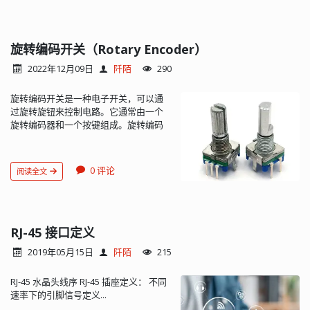
的自放电率。此外，几乎没有“记忆效应”
电子技术的进步和电子设备的发展。 晶
工作原理、结构和应用方面有所不同。
德基于矿石检波器成功制造了世界上第
以及不含有毒物质等优点也是锂离子电
体二极管的起源可以追溯到 20 世纪初的
单极型晶体管（Unipolar
一个矿石收音机，这为无线电广播的迅
池广泛应用的重要原因。 锂电池标 3.7V
“晶体检波器”时期。然而，真正的二极管
Transistor）： 单极型晶体管主要依靠
速普及奠定了基础。此外，在无线电通
或 4.2V 都是一样。只是生产厂商标注的
旋转编码开关（Rotary Encoder）
——具有明显单向导电性的设备——是
一种载流子（要么是电子，要么是空
信、电视接收等领域，矿石检波二极管
不一样而已。3.7V 指电池使用过程中放
在 20 世纪 40 年代才被发明出来的。最
穴）来导电。 场效应管（FET）就是一种
也得到了广泛应用。 矿石检波器的工作
2022年12月09日
阡陌
290
电的平台电压（即典型电压），而 4.2 伏
为人们熟知的二极管类型是 1947 年由贝
单极型晶体管。在场效应管中，电流是
原理是基于其单向导电性。当无线电波
指的是充电满电时的电压。常见的可充
尔实验室的科学家沃尔特·布拉顿、约翰·
通过半导体中的多数载流子（在 N 型半
通过矿石检波器时，矿石会只允许电流
旋转编码开关是一种电子开关，可以通
18650 锂电池，电压都是标 3.6 或者
巴丁和威廉·肖克莱发明的点接触型锗二
导体中是电子，在 P 型半导体中是空
在一个方向上通过，从而将无线电信号
过旋转旋钮来控制电路。它通常由一个
3.7V，充满电的时候是 4.2V，这跟电量
极管。这一突破性的发明为后来的晶体
穴）流动的。 FET 通过改变栅极
中的高频成分滤除，只保留音频信号。
旋转编码器和一个按键组成。旋转编码
（容量）关系不大，18650 电池主流的
管，以及集成电路的发展铺平了道路，
（Gate）与源极（Source）之间的电压
这样，矿石检波器就能将无线电波转换
器通常由两个部分组成：旋转轴和编码
容量从 1800mAh 到 2600mAh，
他们也因此获得了 1956 年的诺贝尔物理
来控制沟道的导电性，从而控制漏极
为可听的声音信号，通过耳机或扬声器
器。旋转轴是一个旋转旋钮，可以通过
（18650 动力电池容量多在 2200 ~
学奖。晶体二极管之所以被称为“晶体”，
（Drain）与源极之间的电流。 双极性晶
播放出来。 除了方铅矿，具有单向导电
旋转来控制电路。编码器是一个由两个
2600mAh），主流的容量甚至有标 3500
是因为它的主要构成材料是晶体，如单
体管（Bipolar Transistor）： 双极性晶
性的矿石还有黄铁矿**、**硫化锌等。
0 评论
阅读全文
感应器组成的环形装置，可以检测旋转
或 4000mAh 以上的。 一般认为将锂电
晶硅或单晶锗。这些晶体材料具有特殊
体管同时利用电子和空穴两种载流子来
需要注意，这些矿石的导电性能可能受
轴的旋转方向和旋转步数。每次旋转
池的空载电压放到 3.0V 以下就认为电用
的电学性质，使得晶体二极管能够具有
导电。 常见的双极性晶体管有 NPN 型和
到多种因素的影响，如矿石的纯度、颗
时，编码器会输出一个二进制码来表示
完了（具体值需要看电池保护板的门限
单向导电性，即只允许电流从一个方向
PNP 型两种。在这两种晶体管中，都有
粒大小、温度等。因此，在实际应用
旋转方向和步数，从而实现精确的控
值，比如有低到 2.8V，也有 3.2V 的）。
通过。 二极管符号中箭头（三角形顶端)
两个 PN 结，因此得名“双极”。 双极性晶
中，可能需要对矿石进行一定的处理或
制。 旋转编码开关通常用于在多个离散
RJ-45 接口定义
大部分锂电池放电是不能将空载电压放
指向 N N 型半导体（N 为 Negative 的字
体管通过控制基极（Base）与发射极
选择，以获得最佳的导电效果。 矿石检
状态之间进行选择，如控制音量、调节
到 3.2 V以下的，否则过度放电会损害电
头，由于电子带负电荷而得此名）：掺
（Emitter）之间的电流来控制集电极
波器有固定矿石检波器和活动矿石检波
2019年05月15日
阡陌
215
屏幕亮度等功能。通过旋转编码开关，
池（一般市场上的锂电池基本都是带保
入少量杂质磷元素（或锑元素）的硅晶
（Collector）与发射极之间的电流。这
器两种类型。固定矿石检波器的矿石是
可以改变电路的连接状态，从而控制设
护板才使用的，因此过度放电还会导致
体（或锗晶体）中，由于半导体原子
种控制作用是通过 PN 结的放大效应实现
固定的，无法调整其位置或压力。而活
RJ-45 水晶头线序 RJ-45 插座定义： 不同
备的功能。 常用的旋转编码开关旋转―
保护板检测不到电池，从而无法给电池
（如硅原子）被杂质原子取代，磷原子
的。 简而言之，“极型”在这里指的是晶
动矿石检波器则允许通过调整矿石的位
速率下的引脚信号定义...
周输出 20 个脉冲，每个脉冲代表编码开
充电）。4.2V 是电池充电的最高限制电
外层的五个外层电子的其中四个与周围
体管中参与导电的载流子类型（电子或
置或压力来改变其单向导电性，以获得
关旋转了一定的角度，旋转编码开关一
压，一般认为将锂电池的空载电压充到