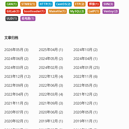
关二极管、发光二极管（LED）等。这些
PN 结的内建电压不能把沟道完全耗尽；
CAN(1)
STM8S(1)
HTTP(1)
CentOS(2)
FTP(2)
焊接(1)
SVN(3)
二极管在电子设备中发挥着各种各样的
而 E-JFET 的沟道的掺杂浓度较低、厚度
GitLab(3)
bootloader(1)
Makefile(1)
MySQL(2)
LwIP(1)
Ventoy(2)
作用，如电源整流、信号检测、电压稳
较小，则栅 PN 结的内建电压即可把沟道
ULID(1)
纸电路(1)
定、电路开关、指示和照明等。 晶体二
完全耗尽。 但是，对于短沟道 E-JFET，
极管作为现代电子技术的基石之一，其
情况则有所不同，因为这种晶体管的漏
重要性不言而喻。从无线电、电视、电
极电压可以作用到源极附近，使得沟道
脑，到手机、LED照明、太阳能电池板，
中的势垒降低，所以能够形成导电沟
文章归档
无数我们日常生活中离不开的电子设
道。这种 E-JFET 从本质上来说也就是静
备，其内部都有二极管的身影。随着科
电感应晶体管。 金属-氧化物半导体场效
2026年05月 (3)
2025年04月 (1)
2024年10月 (2)
技的不断发展，二极管也在不断进步，
应管（Metal-Oxide Semiconductor
更小、更快、更节能的二极管正在不断
2024年06月 (2)
2024年05月 (2)
2024年04月 (1)
FET，MOSFET）它的结构主要由金属、
S
i
O
2
被研发出来，为我们的未来带来更多可
氧化物（通常为
或 SiN）和半导体
2024年03月 (2)
2024年02月 (3)
2024年01月 (25)
能...
材料构成。 这种晶体管具有源极
（Source）、栅极（Gate）、漏极
2023年12月 (12)
2022年12月 (4)
2022年11月 (6)
（Drain）和主体（Body，也称衬底）
2022年09月 (3)
2022年06月 (3)
2022年05月 (5)
四个端子。通常， MOSFET 的主体与源
极端子会连接在一起，从而使其在三端
2022年04月 (7)
2022年03月 (4)
2021年12月 (2)
模式下工作，与常规场效应晶体管相
似。 MOSFET 的工作原理是通过控制栅
2021年11月 (5)
2021年09月 (3)
2020年12月 (1)
极与源极之间的电压，即栅源电压（
V
G
S
2020年07月 (1)
2020年06月 (2)
2020年05月 (1)
），来改变漏极与源极之间的电
I
D
S
流，即漏源电流（
）。具体地说，当
2020年02月 (1)
2019年12月 (1)
2019年11月 (1)
在栅极和源极之间施加适当的电压时，