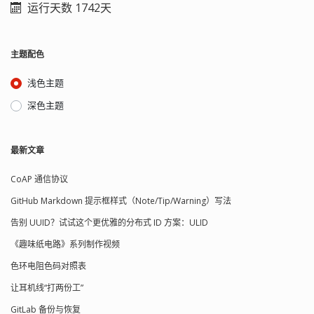
为少子，而 P 型区内空穴为多子，自由
运行天数 1742天
器等电路元件，也可以用于制造传感
电子为少子，在它们的交界处就出现了
器、存储器等电子器件。 理解场效应晶
电子和空穴的浓度差。由于自由电子和
体管，先从 JFET 开始。 与三极管类似，
空穴浓度差的原因，有一些电子从 N 型
箭头画在栅极 G，总是指向 N 型半导
主题配色
区向 P 型区扩散，也有一些空穴要从 P
体，这是用来区分电路符号是 N 沟道还
型区向 N 型区扩散。它们扩散的结果就
是 P 沟道的。 结型场效应晶体管
浅色主题
使 P 区一边失去空穴，留下了带负电的
（Junction Field-Effect Transistor，
杂质离子，N 区一边失去电子，留下了
JFET）：JFET 是由 PN 结栅极（G）与源
深色主题
带正电的杂质离子。开路中半导体中的
极（S）和漏极（D）构成的一种具有放
离子不能任意移动，因此不参与导电。
大功能的三端有源器件。其工作原理就
这些不能移动的带电粒子在 P 和 N 区交
是通过电压改变沟道的导电性来实现对
最新文章
界面附近，形成了一个空间电荷区，空
输出电流的控制。 在一块 N 型半导体上
间电荷区的薄厚和掺杂物浓度有关。 在
制作两个高掺杂的 P 区并将它们连接在
空间电荷区形成后，由于正负电荷之间
CoAP 通信协议
一起，所引出的电极称为栅极
的相互作用，在空间电荷区形成了内电
G（Gate），N 型半导体两端分别引出
GitHub Markdown 提示框样式（Note/Tip/Warning）写法
场，其方向是从带正电的 N 区指向带负
两个电极，分别称为漏极 D（Drain），
电的 P 区。显然，这个电场的方向与载
源极 S（Source）。从名字上来理解也
告别 UUID？试试这个更优雅的分布式 ID 方案：ULID
流子扩散运动的方向相反，阻止扩散。
是很通俗的，场效应晶体管好比是水空
《趣味纸电路》系列制作视频
另一方面，这个电场将使 N 区的少数载
头，源极 S 是水的来源（进水口），漏
流子空穴向 P 区漂移，使 P 区的少数载
极 D 是排水（Drain）口（出水口），而
V
G
S
色环电阻色码对照表
流子电子向 N 区漂移，漂移运动的方向
栅极 G 则是阀门。当改变
时，沟道
正好与扩散运动的方向相反。从 N 区漂
的宽窄发生了变化，当电压达到一定程
让耳机线“打两份工”
移到 P 区的空穴补充了原来交界面上 P
度，阀门彻底关闭，阻断电流。 场效应
GitLab 备份与恢复
区所失去的空穴，从 P 区漂移到 N 区的
管是一种单极型晶体管，它只有一个 PN