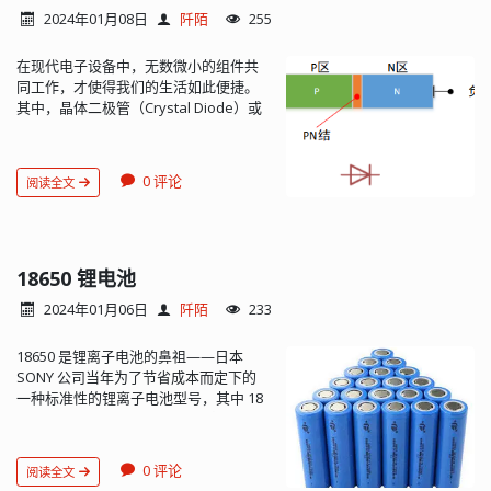
电阻”的。实际上，晶体管
止电子从金属流向半导体，从而形成肖
样可作多用途使用的资源。将耳机线用
2024年01月08日
阡陌
255
（transistor）是一种半导体器件，用于
特基势垒。此时，半导体一侧的能带会
作 FM 天线就是一个绝佳实例。综上所
放大或开关电子信号。晶体管通过控制
向上弯曲，形成势垒高度。这个势垒高
述，只要配置一个合适的功率放大器、
在现代电子设备中，无数微小的组件共
输入电流或电压来控制输出电流，从而
度决定了电子从金属流向半导体的难易
少数几个控制信号路径的无源元件和以
同工作，才使得我们的生活如此便捷。
实现信号的放大或开关功能。所以，通
程度。 在正向偏压下（即金属接正电
及用于保护的二极管即可实现这种功
其中，晶体二极管（Crystal Diode）或
常晶体管特指由电流放大作用的晶体三
压，半导体接负电压），内建电场会被
能。 参考文献 Skyworks Solutions，
更常见的称呼——二极管（Diode），是
极管（也称双极型晶体管），在更广泛
削弱，半导体一侧的势垒高度降低，从
AN383，“Si47XX 天线、原理图、布局和
一种至关重要的电子元件。它的发明改
的语境中，Transistor 可用来指代各种
而允许电子从金属流向半导体，形成正
设计指...
变了电子技术的发展方向，使得电子设
类型的晶体管，而不仅限于三极管。 场
向电流。此时，肖特基势垒表现出单向
0 评论
阅读全文
备变得更小、更快、更可靠。 在晶体二
效应管是一种电压控制型半导体器件，
导电性。 反之，在反向偏压下，内建电
极管发明之前，主要使用的是真空电子
也称为单极型晶体管。它依靠半导体中
场会增强，势垒高度增加，电子从半导
管作为二极管的替代品。真空电子管在
的多数载流子导电，并利用控制输入回
体流向金属的难度增大，因此反向电流
早期的电子设备中扮演了重要角色，用
路的电场效应来控制输出回路的电流。
很小。这就是肖特基势垒具有单向导电
于放大电信号和进行整流等操作。然
18650 锂电池
FET 具有输入电阻高、噪声小、功耗低、
性的原理。 需要注意的是，肖特基势垒
而，真空电子管存在一些显著的缺点，
动态范围大、易于集成、没有二次击穿
的单向导电性与 PN 结二极管有所不同。
2024年01月06日
阡陌
233
如制作困难、体积庞大、耗能高以及使
现象、安全工作区域宽等优点，现已成
在 PN 结二极管中，正向偏压下是由于 P
用寿命相对较短。 正因为真空电子管的
为双极型晶体管和功率晶体管的强大竞
区和 N 区的多数载流子相互扩散而形成
18650 是锂离子电池的鼻祖——日本
这些不足，业界开始迫切期望能够出现
争者。 上边提到了两个概念：单极型晶
电流；而在肖特基势垒中，正向电流主
SONY 公司当年为了节省成本而定下的
一种更为先进、实用的电子管替代品。
体管与双极型晶体管。那么这里的“极型”
要是由于金属中的电子进入半导体的导
一种标准性的锂离子电池型号，其中 18
这种需求推动了半导体技术的研究和发
又是什么意思呢？它通常指的是半导体
带而形成的。因此，肖特基二极管通常
表示直径为 18mm，65 表示长度为
展，最终导致了晶体二极管的诞生。晶
材料中载流子（电子和空穴）的类型以
具有更低的正向压降和更快的开关速
65mm，0 表示为圆柱形电池。 锂离子电
体二极管的出现不仅克服了真空电子管
及它们如何响应外部电场或电压。单极
度。 矿石检波二极管在无线电技术的发
池的能量密度很高，它的容量是同重量
的缺点，而且具有更小的体积、更低的
型晶体管和双极性晶体管（双极型晶体
展过程中发挥了重要作用。例如，在
0 评论
阅读全文
的镍氢电池的 1.5 ~ 2 倍，而且具有很低
能耗和更长的使用寿命，极大地推动了
管）是两种不同类型的晶体管，它们在
1900 年，美国人格林里夫·惠特勒·皮卡