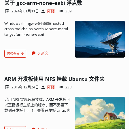
scanf(), to use the screen and
关于 gcc-arm-none-eabi 浮点数
keyboard of the host instead of
2024年01月11日
阡陌
309
having a screen and keyboard on the
target system. This is useful because
Windows (mingw-w64-i686) hosted
development hardware often does
cross toolchains AArch32 bare-metal
not have all the input and output
target (arm-none-eabi)
facilities of the final system.
https://developer.arm.com/tools-and-
Semihosting enables the host
software/open-source-
computer to provide these facilities.
software/developer-tools/gnu-
Semihosting is implemented by a set
0 评论
阅读全文
toolchain/downloads 使用 arm-none-
of defined software instructions, for
eabi-gcc 交叉编译链只能编译 ARM 架构
example, SVCs, that generate
的裸机系统（包括 ARM Linux 的 boot、
exceptions from program control. The
kernel，不适用编译 Linux 应用
application invokes the appropriate
Application） 有关浮点数： 查看 gcc 的
ARM 开发板使用 NFS 挂载 Ubuntu 文件夹
semihosting call and the debug agent
默认 define： $ ./arm-none-eabi-gcc -
then handles the exception. The
2019年12月24日
阡陌
238
x c - -E -dM </dev/null|grep SOFT
debug agent provides the required
#define __SOFTFP__ 1 -mfloat-
communication with the host. The
采用 NFS 实现远程挂载，ARM 开发板可
abi=name Specifies which floating-
semihosting interface is common
以直接运行主机上的程序，而不需要下
point ABI to use. Permissible values
across all debug agents provided by
载到开发板上。 1、查看开发板 Linux 内
are: ‘soft’,‘softfp’ and ‘hard’. ABI，
ARM. Semihosted operations work
核是否支持 NFS 执行 cat
application binary interface (ABI)，应
when you are debugging applications
/proc/filesystems， 若有一行为 nodev
用程序 二进制接口。 softfp 与 hard 都
on your development platform, as
nfs 则开发板 Linux 内核支持 NFS，反之
使用硬件 FPU 指令，但使用软件接口。
shown in the following figure: In many