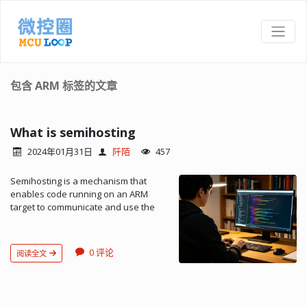
包含 ARM 标签的文章
What is semihosting
2024年01月31日
阡陌
457
Semihosting is a mechanism that
enables code running on an ARM
target to communicate and use the
Input/Output facilities on a host
computer that is running a debugger.
Examples of these facilities include
0 评论
阅读全文
keyboard input, screen output, and
disk I/O. For example, you can use
this mechanism to enable functions in
the C library, such as printf() and