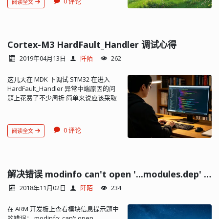
0 评论
阅读全文
需要配置内核；也可以使用动态模块的
hard 则使用硬件接口。所以 soft 与
cases, semihosting is invoked by
形式编译。 2、主机安装 nfs 服务 sudo
softfp 兼容，他们与 hard 不兼容。 当 -
code within library functions. The
apt-get install nfs-kernel-server 配置
mfloat-abi=soft 时 会定义 #define
application can also invoke the
nfs 输出目录： vim /etc/exports 在该
__SOFTFP__ 1 当为 softfp 或 hard 时，
semihosting operation directly. Note
文件中添加一行： /home/user *
Cortex-M3 HardFault_Handler 调试心得
不会定义 __SOFTFP__ 而 __VFP_FP__ 总
ARM processors prior to ARMv7 use
(rw,sync,no_root_squash) # 根据实际
是定义的（#define __VFP_FP__ 1），即
the SVC instructions, formerly known
2019年04月13日
阡陌
262
情况修改 /home/user 为想要的路径就
使 -mfloat-abi=soft 时。 源码头文件有
as SWI instructions, to make
行了 * 表示任意 IP 地址的主机，如果是
这样的定义： #elif defined ( __GNUC__
semihosting calls. However, if you are
这几天在 MDK 下调试 STM32 在进入
192.168.1.100，就表示只允许
) #if defined (__VFP_FP__) &&
compiling for an ARMv6-M or ARMv7-
HardFault_Handler 异常中端原因的问
192.168.1.100 挂载。 rw: 可擦写的权限
!defined(__SOFTFP__) #if
M, for example a Cortex-M1 or Cortex-
题上花费了不少周折 简单来说应该采取
，ro: 只读的权限。 sync: 资料同步写入
(__FPU_PRESENT == 1) #define
M3 processor, semihosting is
下面的查找思路： 1、进入
到内存与硬盘当中 ；async: 资料会先暂
__FPU_USED 1 #else #warning
implemented using the BKPT
HardFault_Handler 后根据 LR 确定异常
存于内存当中，而非直接写入硬盘。
"Compiler generates FPU instructions
instruction. Concepts The semihosting
发生处所使用的栈指针是 MSP 还是 PSP
no_root_squash：登入 NFS 主机使用
for a device without an FPU (check
interface Can I change the
0 评论
阅读全文
2、查看 PSP（假设是 PSP）的值，在
分享目录的使用者，如果是 root 的话，
__FPU_PRESENT)" #define
semihosting operation numbers?.
RAM 中找到 PSP 所指的区域 3、地址按
那么对于这个分享的目录来说，他就具
__FPU_USED 0 #endif #else #define
Using ARM C and C++ Libraries and
从低到高的顺序分别存放了 R0，R1，
有 root 的权限！root_squash：在登入
__FPU_USED 0 #endif 也就是说，在定
Floating Point Support: The ARM C and
R2，R3，R12，LR，PC，XPSR 的顺序
NFS 主机使用分享之目录的使用者如果
义了 softfp 或 hard 时，当
C++ libraries. Reference Semihosting
找出 PC 的值 4、根据 PC 的值找到异常
解决错误 modinfo can't open '...modules.dep' No such file or directory
是 root 时，那么这个使用者的权限将被
__FPU_PRESENT 为 1 时，会定义
operations Debug agent interaction
程序的位置 5、分析异常程序位置的
压缩成为匿名使用者，通常他的 UID 与
#define __FPU_USED 1，也就是要启用
SVC...
2018年11月02日
阡陌
234
FLASH 及 RAM 访问相关方面是否有异常
GID 都会变成 nobody 那个系统账号的
FPU。__FPU_PRESENT 需要用户自己定
值，一般是 RAM 被异常修改导致从此处
身份。 主机启动NFS服务： sudo
义。 当使用 hard 或者 softfp 时，必须
在 ARM 开发板上查看模块信息提示题中
取到了错误的访问地址引起的。 在
service nfs start # 或者 sudo service
同时指定 FPU： -mfpu= option
的错误： modinfo: can't open
HardFault_Handler 打断点，在 Call