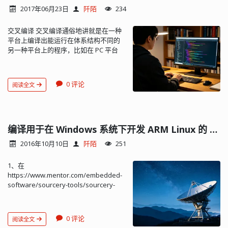
ARM 应用处理器（如 Cortex™-A 系列，
要存在 modules.dep 文件呢？这也还不
2017年06月23日
阡陌
234
Cortex-R 实时处理器和其他 ARM 嵌入式
清楚。 我在 Ubuntu 18.04 中做了测试，
处理器）开发强大且高度优化的嵌入式
内核版本是 4.15.0-36，执行 depmod 没
交叉编译 交叉编译通俗地讲就是在一种
软件 。 DS-5 工具链包括一流的 ARM C /
有 modules.dep.bb 产生，直接产生
平台上编译出能运行在体系结构不同的
C ++ 编译器，强大的 Linux / Android™/
modules.dep，并且文件的内容格式与
另一种平台上的程序，比如在 PC 平台
RTOS 调试器，ARM Streamline™ 系统
3.2.0 中的也不一...
（X86 CPU）上编译出能运行在以 ARM
性能分析器和实时系统仿真模型， 所有
为内核的 CPU 平台上的程序，编译得到
这些都方便地封装在基于 Eclipse 的用户
的程序在 X86 CPU 平台上是不能运行
友好的集成开发环境（IDE）中。 DS-5
0 评论
阅读全文
的，必须放到 ARM CPU 平台上才能运
有三个不同的版本，它们是通过同一安
行，虽然两个平台用的都是 Linux 系
装包进行许可证管理。 DS-5 Ultimate
统。 交叉编译工具链是一个由编译器、
Edition 支持最新的 ARM 处理器和技
连接器和解释器组成的综合开发环境，
术，如 ARMv8。 DS-5 专业版支持所有
交叉编译工具链主要由 binutils、gcc 和
编译用于在 Windows 系统下开发 ARM Linux 的 Qt 库
ARM 处理器，包括 ARMv7，提供卓越的
glibc 三个部分组成。有时出于减小 libc
调试和跟踪功能以及 ARM 编译器。 DS-
2016年10月10日
阡陌
251
库大小的考虑，也可以用别的 c 库来代
5 社区版是免费的，可以使用 DS-5 调试
替 glibc，例如 uClibc、dietlibc 和
器和 Streamline 的有限功能集。功能包
1、在
newlib。建立交叉编译工具链是一个相
括裸机和 Linux 应用程序调试。 应用程
https://www.mentor.com/embedded-
当复杂的过程，如果不想自己经历复杂
序处理器支持： ARMv5： ARM926EJ-S
software/sourcery-tools/sourcery-
繁琐的编译过程，网上有一些编译好的
ARMv6： ARM1136JF-S ARM1176JZ-S
codebench/editions/lite-edition/ 下载
可用的交叉编译工具链可以下载，但就
ARMv7： Cortex-A5 Cortex-A8 Cortex-
Windows 版 ARM 交叉编译工具链。
以 学习为目的来说读者有必要学习自己
A9 Cortex-A15 价格（20171108 Digi-
Sourcery CodeBench Lite Edition
制作一个交叉编译工具链（目前来看，
Key）： Ultimate 相比 Professional 多
0 评论
阅读全文
Sourcery CodeBench Lite Edition is a
对于初学者没有太大必要自己交叉编译
ARMv8 processors、Compiler Safety