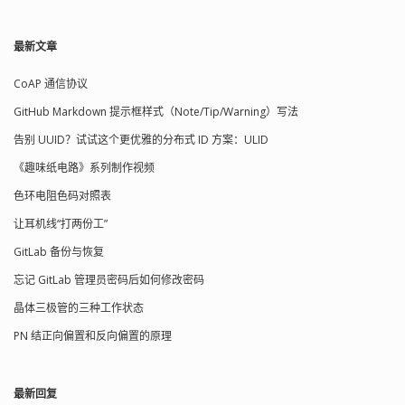
Codesourcery 公司（目前已经被
Mentor 收购）基于 GCC 推出的的 ARM
交叉编译工具。可用于交叉编译ARM
最新文章
MCU（32位）芯片，如 ARM7、ARM9、
Cortex-M/R 芯片程序。 arm-none-
CoAP 通信协议
eabi-gcc：是 GNU 推出的的ARM交叉编
译工具。可用于交叉编译 ARM MCU（32
GitHub Markdown 提示框样式（Note/Tip/Warning）写法
位）芯片，如 ARM7、ARM9、Cortex-
M/R 芯片程序。 收费版有 ARM 原厂提
告别 UUID？试试这个更优雅的分布式 ID 方案：ULID
供的 armcc、IAR 提供的编译器等等，因
《趣味纸电路》系列制作视频
为这些价格都比较昂贵，不适合学习用
户使用，所以不做讲...
色环电阻色码对照表
让耳机线“打两份工”
GitLab 备份与恢复
忘记 GitLab 管理员密码后如何修改密码
晶体三极管的三种工作状态
PN 结正向偏置和反向偏置的原理
最新回复