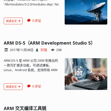
nfs-kernel-server restart 3、在开发板
supports the following FPU types: vfp,
'/lib/modules/3.2.0/modules.dep': No
Stack + Locals 窗口查看调用顺序，在某
上挂载主机上的文件夹 mkdir /mnt/nfs
vfpv3, vfpv3-fp16, vfpv3-d16, vfpv3-
such file or directory 解决办法是： 1、
个入口点右键执行 Show Caller Code 跳
mount -t nfs -o nolock
d16-fp16, vfpv3xd, vfpv3xd-fp16,
创建文件夹：/lib/modules/$(uname -r)
到响应程序的位置再仔细查看出错原因...
172.16.9.93:/home/matt /mnt/nfs
neon, neon-fp16, vfpv4, vfpv4-d16,
2、cp xx.ko /lib/modules/3.2.0/ 3、
172.16.9.93 是主机
fpv4-sp-d16, neon-vfpv4, fp-armv8,
0 评论
阅读全文
depmod 4、mv
IP，/home/user/test 是主机共享目
neon-fp-armv8, and crypto-neon-fp-
/lib/modules/3.2.0/modules.dep.bb
录，/mnt 表示将该共享目录挂载到 ARM
armv8. cortex-m4 选择：fpv4-sp-d...
/lib/modules/3.2.0/modules.dep 5、
开发板 /mnt 目录下。 错误： mount:
modinfo xx.ko 这下就正常了 又发现：
wrong fs type, bad option, bad
其它模块不用重复这样做 为什么其它模
ARM DS-5（ARM Development Studio 5）
superblock on... 解决方法： sudo apt-
块不需要这样做的？是不是只要有
get install nfs-commo...
2017年11月08日
阡陌
298
modules.dep 这么一个文件名的文件存
在于这里就可以来了？ 再次发现： 在这
ARM DS-5 是 ARM 公司 2009 年推出的
里创建一个空文件就行了! touch
一款可扩展多功能，可调试裸板、
modules.dep 那么，在
Linux、Android 系统，支持所有 ARM
/lib/modules/3.2.0/ 中没有 ko 文件的时
内核的软件开发工具。 自 2007 年 ARM
候，直接执行 depmod 命令是不是也可
公司停止对 ADS 的维护更新后，ARM 在
以产生空文件？答案是：是的，不过产
基于 eclipse 集成环境的基础上，相继推
生的是 modules.dep.bb 。为什么不直
0 评论
阅读全文
出了 RVDS（RealView Development
接产生 modules.dep 呢？还不清楚。有
Suite）和 DS-5 两款重量级开发软件。
一点是可以肯定的，modinfo 使用前提
其中 DS-5 以同时集成 ARM Compiler 和
是存在 modules.dep，空的就行，模块
GCC 可轻松调试 Linux 系统而占优势。
信息是从 ko 文件中获取的，跟
ARM DS-5 开发工具链帮助工程师为
ARM 交叉编译工具链
modules.dep 没关系。不过，为什么非