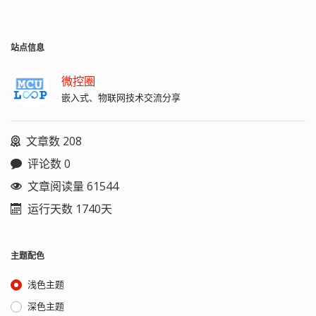
free, unsupported version of
一个工具链）。 分类和说明 从授权上，
Package Ultimate DS5UE-KD-40001
Sourcery CodeBench, available for
分为免费授权版和付费授权版。 免费版
floating 1year 56,113.46HKD Ultimate
select processors. Sourcery
目前有三大主流工具商提供，第一是
DS5UE-KD-30001 node-locked 1year
CodeBench is a complete
站点信息
GNU（提供源码，自行编译制作），第
44,635.76HKD Professional DS5PE-KD-
development environment for
二是 Codesourcery，第三是 Linora。
40001 floating 1year 35,070.92HKD
embedded C/C++ development.
arm-none-linux-gnueabi-gcc：是
Professional DS5PE-KD-30001 node-
微控圈
Sourcery CodeBench Lite Edition
Codesourcery 公司（目前已经被
locked 1year 28,056.77HKD
嵌入式、物联网技术交流分享
includes: GNU C and C++ compilers
Mentor 收购）基于 GCC 推出的的 ARM
Professional DS5PE-KD-40000 floating
GNU assembler and linker C and C++
交叉编译工具。可用于交叉编译
永久 70,141.84HKD Professional
runtime libraries GNU debugger 我使
ARM（32位）系统中所有环节的代码，
DS5PE-KD-30000 node-locked 永久
文章数 208
用的是 arm-2014.05-29-arm-none-
包括裸机程序、u-boot、Linux kernel、
56,113.46HKD 仿真器： DS-5 官方推荐
linux-gnuea...
filesystem 和 App 应用程序。 arm-
的仿真器 DSTREAM，售价大约在 2 万 3
评论数 0
linux-gnueabihf-gcc：是由 Linaro 公司
千人民币（201711）。 DS-5 vs MDK
基于 GCC 推出的的 ARM 交叉编译工
KEIL MDK-ARM 是用于满足开发者基于
文章阅读量 61544
具。可用于交叉编译 ARM（32位）系统
ARM7/9, ARM Cortex-M 处理器的开发需
运行天数 1740天
中所有环节的代码，包括裸机程序、u-
求，包括它自带的 RTX 实时操作系统和
boot、Linux kernel、filesystem 和
中间库，都是属于 MCU 应用领域的。
App 应用程序。 aarch64-linux-gnu-
DS-5 是用于创建 Linux/Andriod 的复杂
gcc：是由 Linaro 公司基于 GCC 推出的
嵌入式系统应用和系统平台驱动接口，
主题配色
的 ARM 交叉编译工具。可用于交叉编译
DS-5 支持设备添加，包括多核调试和支
ARMv8 64 位目标中的裸机程序、u-
持，主要针对复杂的多核调试，片上系
浅色主题
boot、Linux kernel、filesystem 和
统开发而推出...
App 应用程序。 arm-none-elf-gcc：是
深色主题