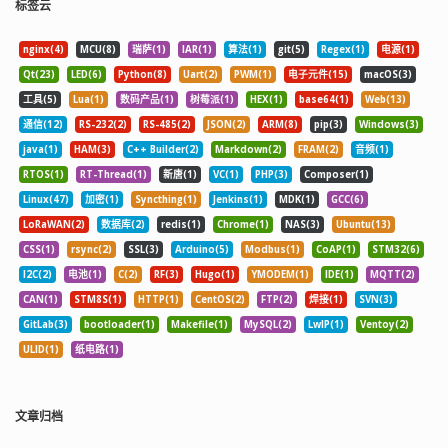
标签云
nginx(4)
MCU(8)
瑞萨(1)
IAR(1)
算法(1)
git(5)
Regex(1)
电源(1)
Qt(23)
LED(6)
Python(8)
Uart(2)
PWM(1)
电子元件(15)
macOS(3)
工具(5)
Lua(1)
数码产品(1)
树莓派(1)
HEX(1)
base64(1)
Web(13)
通信(12)
RS-232(2)
RS-485(2)
JSON(2)
ARM(8)
pip(3)
Windows(3)
java(1)
HAM(3)
C++ Builder(2)
Markdown(2)
FRAM(2)
音频(1)
RTOS(1)
RT-Thread(1)
新唐(1)
VC(1)
PHP(3)
Composer(1)
Linux(47)
加密(1)
Syncthing(1)
Jenkins(1)
MDK(1)
GCC(6)
LoRaWAN(2)
数据库(2)
redis(1)
Chrome(1)
NAS(3)
Ubuntu(13)
CSS(1)
rsync(2)
SSL(3)
Arduino(5)
Modbus(1)
CoAP(1)
STM32(6)
I2C(2)
电池(1)
C(2)
RF(3)
Hugo(1)
YMODEM(1)
IDE(1)
MQTT(2)
CAN(1)
STM8S(1)
HTTP(1)
CentOS(2)
FTP(2)
焊接(1)
SVN(3)
GitLab(3)
bootloader(1)
Makefile(1)
MySQL(2)
LwIP(1)
Ventoy(2)
ULID(1)
纸电路(1)
文章归档