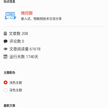
16 位量化数字，因此在声音文件质量和
站点信息
CD 相差无几。WAV 格式的音乐通常使
用三个参数来表示声音，量化位数，取
微控圈
样频率和声道数。 WAV 文件采用的是
嵌入式、物联网技术交流分享
RIFF 格式结构。至少是由 3 个块构成，
分别是 RIFF、fmt 和 data。所有基于压
缩编码的 WAV 文件必须含有 fact 块。
文章数 208
此外所有其它块都是可选的。块 fmt、
Data 及 fact 均为 RIFF 块的子块。WAV
评论数 0
文件的文件格式类型标识符为 WAVE。
构成 RIFF 文件的基本单位称之为块
文章阅读量 61618
（chunk）。每个 RIFF 文档是由若干个
运行天数 1740天
块构成。每个块（chunk）由块标识、
块长度及数据等三部分所组成。块标识
保存的是由 4 个 ASCII 码字符组成的块名
字。如不满 4 个字符则在右边以空格充
主题配色
填。块长度字段占 4 个字节，保存的是
当前块数据的长度，不包括块标识和块
浅色主题
长度字段。所以一个块的实际长度为块
长度字段内的数值加 8。RIFF 格式规定，
深色主题
只有 RIFF 及 LIST 块可以含有子块，其它
的块不允许包含子块。一个 RIFF 格式文
档本身就是一个块。其前 4 个字节为文
最新文章
档标识 RIFF，同时也是 RIFF 的块标识，