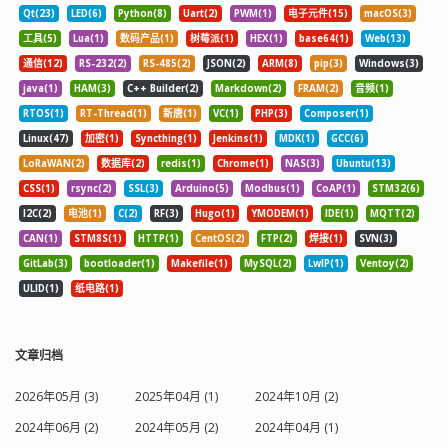
块，它是在基本格式块 fmt 之后扩充了
Qt(23)
LED(6)
Python(8)
Uart(2)
PWM(1)
电子元件(15)
macOS(3)
一个的数据结构。该结构的前两字节为
工具(5)
Lua(1)
数码产品(1)
树莓派(1)
HEX(1)
base64(1)
Web(13)
长度字段，指出后面区域的长度。紧接
通信(12)
RS-232(2)
RS-485(2)
JSON(2)
ARM(8)
pip(3)
Windows(3)
其后的区域称之为扩展区，含有扩充的
格式信息，其长度取决于压缩编码类
java(1)
HAM(3)
C++ Builder(2)
Markdown(2)
FRAM(2)
音频(1)
型。当某种编码格式（如 ITU G.711 a-
RTOS(1)
RT-Thread(1)
新唐(1)
VC(1)
PHP(3)
Composer(1)
law）使扩展区的长度为 0 时，长度字段
Linux(47)
加密(1)
Syncthing(1)
Jenkins(1)
MDK(1)
GCC(6)
还必须保留，只是长度字段的数值为 0。
因此，扩展格式块长度的最小值为基本
LoRaWAN(2)
数据库(2)
redis(1)
Chrome(1)
NAS(3)
Ubuntu(13)
格式块的长度 16 加 ...
CSS(1)
rsync(2)
SSL(3)
Arduino(5)
Modbus(1)
CoAP(1)
STM32(6)
I2C(2)
电池(1)
C(2)
RF(3)
Hugo(1)
YMODEM(1)
IDE(1)
MQTT(2)
CAN(1)
STM8S(1)
HTTP(1)
CentOS(2)
FTP(2)
焊接(1)
SVN(3)
GitLab(3)
bootloader(1)
Makefile(1)
MySQL(2)
LwIP(1)
Ventoy(2)
ULID(1)
纸电路(1)
文章归档
2026年05月 (3)
2025年04月 (1)
2024年10月 (2)
2024年06月 (2)
2024年05月 (2)
2024年04月 (1)