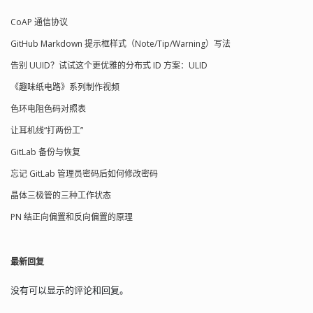
标明该文档是一个有效的 RIFF 文档；第
CoAP 通信协议
二部分为文件的数据长度，占 4 个字
节，其数值为文件长度 -8；第三部分为
GitHub Markdown 提示框样式（Note/Tip/Warning）写法
RIFF 块数据，前 4 个字节为文件格式类
型标识，如：WAVE、AVI 等，后面其它
告别 UUID？试试这个更优雅的分布式 ID 方案：ULID
部分为 RIFF 块的子块。 //WAV的数值均
《趣味纸电路》系列制作视频
为小端模式 typedef struct WavRiff {
char id[4]; //"RIFF" uint32_t size; //块长
色环电阻色码对照表
度，从下一个字段（format）首地址开
始到文件末尾的总字节数，该字段的数
让耳机线“打两份工”
值加 8 为文件的总长度 char format[4];
GitLab 备份与恢复
//文件格式类型："WAVE" } wav_riff_t;
typedef struct WavFmt { char id[4]; //
忘记 GitLab 管理员密码后如何修改密码
格式子块标识"fmt " uint32_t size; //格
晶体三极管的三种工作状态
式子块长度，其数值不确定,取决于编码
格式，可以是 16、 18 、20、40 等，从
PN 结正向偏置和反向偏置的原理
下个字段到格式子块结束的字节数
uint16_t format; //编码格式代码，常见
的 WAV 文件使用 PCM 脉冲编码调制格
最新回复
式,PCM = 1 uint16_t channels; //通道
数，单声道为1，双声道为2 uint32_t
sample_rate; //采样频率，单位Hz
没有可以显示的评论和回复。
uint32_t data_rate; //数据传输率 声道