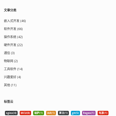
数×采样频率×每样本的数据位数/8，播
放软件利用此值可以估计缓冲区的大小
文章分类
uint16_t block_align; //块对齐字节数 =
声道数×位数/8，播放软件需要一次处理
多个该值大小的字节数据,用该数值调整
嵌入式开发 (46)
缓冲区 uint16_t bps; //bits per sample
软件开发 (66)
采样位数，存储每个采样值所用的二进
制数位数。常见的位数有 4、8、12、
操作系统 (42)
16、24、32 } wav_fmt_t; typedef struct
硬件开发 (22)
WavData { char id[4]; //"data" uint32_t
size; //data size，从下个字段到格式子
通信 (3)
块结束的字节数 } wav_data_t; typedef
struct WavHeader { wav_riff_t riff;
物联网 (2)
wav_fmt_t fmt; wav_data_t data; }
工具软件 (14)
wav_header_t; 常见的压缩编码格式：
格式代码 格式名称 fmt 块长度 fact 块
兴趣爱好 (4)
1(0x0001) PCM/非压缩格式 16 2(0x0002
Microsoft ADPCM 18 √ 3(0x0003) IEEE
其他 (11)
float 18 √ 6(0x0006) ITU G.711 a-law 18
√ 7(0x0007) ITU G.711 μ-law 18 √
49(0x0031) GSM 6.10 20 √ 64(0x0040)
标签云
ITU G.721 ADPCM √ 65,534(0xFFFE) 见子
格式块中的编码格式 40 当 WAV 文件采
nginx(4)
MCU(8)
瑞萨(1)
IAR(1)
算法(1)
git(5)
Regex(1)
电源(1)
用非 PCM 编码时，使用的是扩展格式