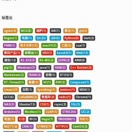
标签云
nginx(4)
MCU(8)
瑞萨(1)
IAR(1)
算法(1)
git(5)
Regex(1)
电源(1)
Qt(23)
LED(6)
Python(8)
Uart(2)
PWM(1)
电子元件(15)
macOS(3)
工具(5)
Lua(1)
数码产品(1)
树莓派(1)
HEX(1)
base64(1)
Web(13)
通信(12)
RS-232(2)
RS-485(2)
JSON(2)
ARM(8)
pip(3)
Windows(3)
java(1)
HAM(3)
C++ Builder(2)
Markdown(2)
FRAM(2)
音频(1)
RTOS(1)
RT-Thread(1)
新唐(1)
VC(1)
PHP(3)
Composer(1)
Linux(47)
加密(1)
Syncthing(1)
Jenkins(1)
MDK(1)
GCC(6)
LoRaWAN(2)
数据库(2)
redis(1)
Chrome(1)
NAS(3)
Ubuntu(13)
CSS(1)
rsync(2)
SSL(3)
Arduino(5)
Modbus(1)
CoAP(1)
STM32(6)
I2C(2)
电池(1)
C(2)
RF(3)
Hugo(1)
YMODEM(1)
IDE(1)
MQTT(2)
CAN(1)
STM8S(1)
HTTP(1)
CentOS(2)