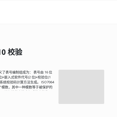
10 校验
定义了表号编制组成为： 表号由 16 位
位)+嵌入式软件代号(2 位)+校验位(1
校验系统校验码计算方法生成。 ISO7064
用两个模数，其中一种模数等于被保护的
于被保护的字符串组成的字符集...