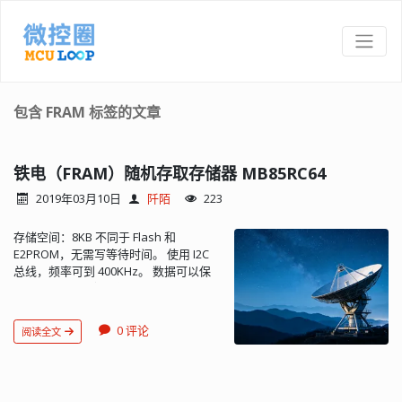
包含 FRAM 标签的文章
铁电（FRAM）随机存取存储器 MB85RC64
2019年03月10日
阡陌
223
存储空间：8KB 不同于 Flash 和
E2PROM，无需写等待时间。 使用 I2C
总线，频率可到 400KHz。 数据可以保
持 10 年。 WP 脚为高电平时处于写保护
状态，默认已内部下拉到地。 器件地址
为 7bits 模式，高4位为设备类型码
0 评论
阅读全文
（1010b），低 3 位由硬件引脚 A2、
A1、A0 指定（已内部下拉），与
MB85RC16 是不同的。这使得一条总线
上可以挂载多个同型号的器件。 存储器