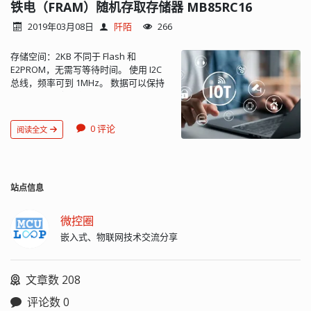
的写与读速度是相同的，所以无需在写
铁电（FRAM）随机存取存储器 MB85RC16
的时候额外添加等待时间。 8KB 存储空
2019年03月08日
阡陌
266
间的有效地址为 13 位。 随机读： 写字
节： 写页： 存储器的页指的是整个 8KB
存储空间：2KB 不同于 Flash 和
的存储区，没有划分为若干页。当地址
E2PROM，无需写等待时间。 使用 I2C
空间溢出时回回滚到 000H 继续增长...
总线，频率可到 1MHz。 数据可以保持
10 年。 WP 脚为高电平时处于写保护状
态，默认已内部下拉到地。 器件地址为
7bits 模式，高 4 位为设备类型码
0 评论
阅读全文
（1010b），低 3 位为存储地址的高 3
位。 写字节： 写页： 存储器的页指的是
整个 2KB 的存储区，没有划分为若干
页。当地址空间溢出时回回滚到 000H 继
续增长。 读当前地址： 上一次操作完成
站点信息
后存储器的地址仍被保留再地址缓冲器
中，这时使用读当前地址命令可以直接
微控圈
读到缓冲器缓存的地址（n + 1）指向的
嵌入式、物联网技术交流分享
存储区。地址缓冲器中的地址在上电后
是不确定的。11 位地址的高三位是需要
指定的。 随机读取： 读取可以持续进
文章数 208
行，地址溢出后会回滚到000...
评论数 0