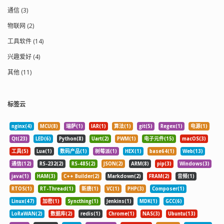
通信 (3)
物联网 (2)
工具软件 (14)
兴趣爱好 (4)
其他 (11)
标签云
nginx(4)
MCU(8)
瑞萨(1)
IAR(1)
算法(1)
git(5)
Regex(1)
电源(1)
Qt(23)
LED(6)
Python(8)
Uart(2)
PWM(1)
电子元件(15)
macOS(3)
工具(5)
Lua(1)
数码产品(1)
树莓派(1)
HEX(1)
base64(1)
Web(13)
通信(12)
RS-232(2)
RS-485(2)
JSON(2)
ARM(8)
pip(3)
Windows(3)
java(1)
HAM(3)
C++ Builder(2)
Markdown(2)
FRAM(2)
音频(1)
RTOS(1)
RT-Thread(1)
新唐(1)
VC(1)
PHP(3)
Composer(1)
Linux(47)
加密(1)
Syncthing(1)
Jenkins(1)
MDK(1)
GCC(6)
LoRaWAN(2)
数据库(2)
redis(1)
Chrome(1)
NAS(3)
Ubuntu(13)