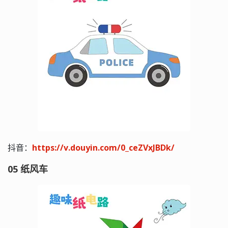
抖音：
https://v.douyin.com/0_ceZVxJBDk/
05 纸风车