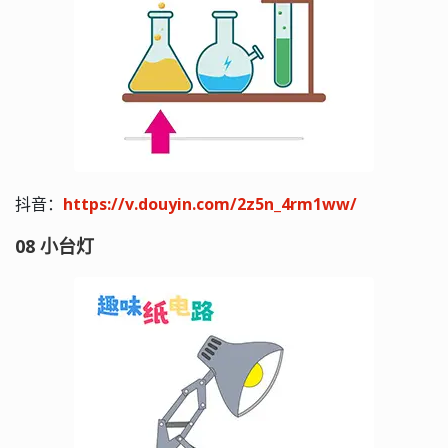
抖音：
https://v.douyin.com/2z5n_4rm1ww/
08 小台灯