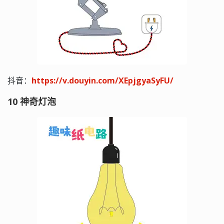
抖音：
https://v.douyin.com/XEpjgyaSyFU/
10 神奇灯泡