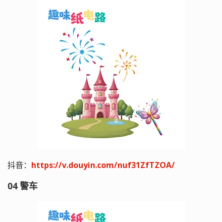
抖音：
https://v.douyin.com/nuf31ZfTZOA/
04 警车