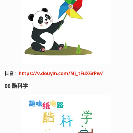
抖音：
https://v.douyin.com/Nj_tFuX6rPw/
06 酷科学