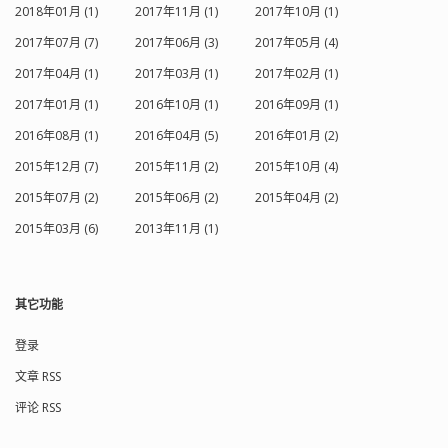
deny 定义。 ignore errors 指定 rsyncd
2018年01月 (1)
2017年11月 (1)
2017年10月 (1)
在判断是否运行传输时的删除操作时忽
略 server 上的 IP 错误，一般来说 rsync
2017年07月 (7)
2017年06月 (3)
2017年05月 (4)
在出现 IO 错误时将将跳过 --delete 操
2017年04月 (1)
2017年03月 (1)
2017年02月 (1)
作，以防止因为暂时的资源不足或其它
IO 错误导致的严重问题。 ignore
2017年01月 (1)
2016年10月 (1)
2016年09月 (1)
nonreadable 指定 rysnc 服务器完全忽
2016年08月 (1)
2016年04月 (5)
2016年01月 (2)
略那些用户没有访问权限的文件。这对
于在需要备份的目录中有些文件是不应
2015年12月 (7)
2015年11月 (2)
2015年10月 (4)
该被备份者得到的情况是有意义的。
transfer logging 使 rsync 服务器使用
2015年07月 (2)
2015年06月 (2)
2015年04月 (2)
ftp 格式的文件来记录下载和上载操作在
2015年03月 (6)
2013年11月 (1)
自己单独的日志中。 log format 通过该
选项用户在使用 transfer logging 可以
自己定制日志文件的字段。其格式是一
个包含格式定义符的字符串，可以使用
其它功能
的格式定义符如下所示： %h 远程主机
名 %a 远程 IP 地址 %l 文件长度字符数
%p 该次 rsync 会话的进程 id %o 操作类
登录
型："send" 或 "recv" %f 文件名 %P 模
文章 RSS
块路径 %m 模块名 %t 当前时间 %u 认证
的用户名(匿名时是 null) %b 实际传输的
评论 RSS
字节数 %c 当发送文件时，该字段记录该
文件的校验码 默认 log 格式为：%o %h