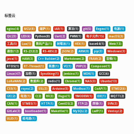
定模式，结合 include 和 exclude 可以
定义复杂的 exclude/include 规则 。一
个模块只能指定一个 include 选项，但
标签云
是可以在模式前面使用 "-" 和 "+" 来指定
是 exclude 还是 include。 include
nginx(4)
MCU(8)
瑞萨(1)
IAR(1)
算法(1)
git(5)
Regex(1)
电源(1)
from 指定一个包含 include 模式的定义
的文件名，服务器从该文件中读取
Qt(23)
LED(6)
Python(8)
Uart(2)
PWM(1)
电子元件(15)
macOS(3)
include 列表定义。 auth users 该选项
工具(5)
Lua(1)
数码产品(1)
树莓派(1)
HEX(1)
base64(1)
Web(13)
指定由空格或逗号分隔的用户名列表，
通信(12)
RS-232(2)
RS-485(2)
JSON(2)
ARM(8)
pip(3)
Windows(3)
只有这些用户才允许连接该模块。这里
的用户和系统用户没有任何关系。如果
java(1)
HAM(3)
C++ Builder(2)
Markdown(2)
FRAM(2)
音频(1)
auth users 被设置，那么客户端发出对
RTOS(1)
RT-Thread(1)
新唐(1)
VC(1)
PHP(3)
Composer(1)
该模块的连接请求以后会被 rsync 请求
Linux(47)
加密(1)
Syncthing(1)
Jenkins(1)
MDK(1)
GCC(6)
challenged 进行验证身份,这里使用的
challenge/response 认证协议。用户的
LoRaWAN(2)
数据库(2)
redis(1)
Chrome(1)
NAS(3)
Ubuntu(13)
名和密码以明文方式存放在 "secrets
CSS(1)
rsync(2)
SSL(3)
Arduino(5)
Modbus(1)
CoAP(1)
STM32(6)
file" 选项指定的文件中。默认情况下无
I2C(2)
电池(1)
C(2)
RF(3)
Hugo(1)
YMODEM(1)
IDE(1)
MQTT(2)
需密码就可以连接模块(也就是匿名方
式)。 secrets file 该选项指定一个包含
CAN(1)
STM8S(1)
HTTP(1)
CentOS(2)
FTP(2)
焊接(1)
SVN(3)
定义 用户名:密码 对的文件。只有在
GitLab(3)
bootloader(1)
Makefile(1)
MySQL(2)
LwIP(1)
Ventoy(2)
auth users 被定义时，该文件才有作
ULID(1)
纸电路(1)
用。文件每行包含一个
username:passwd 对。一般来说密码
最好不要超过 8 个字符。没有默认的