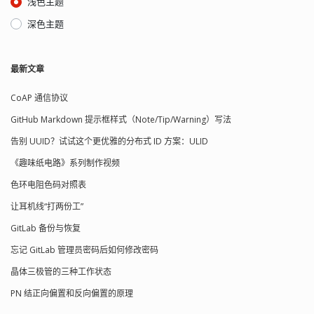
浅色主题
指定该模块的供备份的目录树路径，该
参数是必须指定的。 use chroot 如果
深色主题
"use chroot" 指定为 true，那么 rsync
在传输文件以前首先 chroot 到 path 参
数所指定的目录下。这样做的原因是实
最新文章
现额外的安全防护，但是缺点是需要
root 权限，并且不能备份指向外部的符
CoAP 通信协议
号连接所指向的目录文件。默认情况下
chroot 值为 true。 max connections 指
GitHub Markdown 提示框样式（Note/Tip/Warning）写法
定该模块的最大并发连接数量以保护服
务器，超过限制的连接请求将被告知随
告别 UUID？试试这个更优雅的分布式 ID 方案：ULID
后再试。默认值是 0，也就是没有限制。
《趣味纸电路》系列制作视频
lock file 指定支持 max connections 参
数的锁文件，默认值是
色环电阻色码对照表
/var/run/rsyncd.lock。 read only 该选
项设定是否允许客户上载文件。如果为
让耳机线“打两份工”
true 那么任何上载请求都会失败，如果
GitLab 备份与恢复
为 false 并且服务器目录读写权限允许
那么上载是允许的。默认值为 true。 list
忘记 GitLab 管理员密码后如何修改密码
该选项设定当客户请求可以使用的模块
晶体三极管的三种工作状态
列表时，该模块是否应该被列出。如果
设置该选项为 false，可以创建隐藏的模
PN 结正向偏置和反向偏置的原理
块。默认值是 true。 uid 该选项指定当
该模块传输文件时守护进程应该具有的