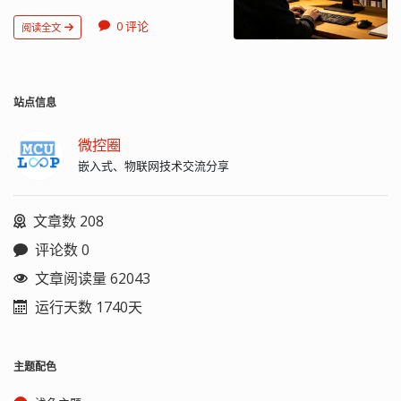
09-15 07:13:37 UTC RTC time: Thu 2021-
users = rsync_usr [yanfa.git] path =
09-15 07:13:36 Time zone: Etc/UTC
/volume1/yanfa.git.backup comment
0 评论
阅读全文
(UTC, +0000) System clock
= yanfa.git rsync list = yes #当多个用户
synchronized: yes NTP service: active
时，用逗号分隔 auth users =
RTC in local TZ: no 设置时区：
rsync_usr 中括号内的是模块
timedatectl set-timezone
（module）的名字，在这之前的定义是
Asia/Shanghai $ date Wed Sep 15
站点信息
全局的。配置文件中可以定义多个模
03:16:25 PM CST 2021 3、网络时间同步
块。 motd file "motd file" 参数用来指定
timedatectl set-ntp true 然后会启动
一个消息文件，当客户连接服务器时该
微控圈
chronyd 服务来同步时间，chronyd 的
文件的内容显示给客户，默认是没有
嵌入式、物联网技术交流分享
配置文件：/etc/chrony.conf 4、其他同
motd 文件的。该文件有无都不影响
步时间方法 apt install ntpdate
rsync 的正常使用。 log file "log file" 指
/sbin/ntpdate -u ntp.aliyun.com >
定 rsync 的日志文件，而不将日志发送
文章数 208
/dev/null 2>&...
给 syslog。 pid file 指定 rsync 的 pid 文
件。 syslog facility 指定 rsync 发送日志
评论数 0
消息给 syslog 时的消息级别，常见的消
息级别是：uth, authpriv, cron,
文章阅读量 62043
daemon, ftp, kern, lpr, mail, news,
运行天数 1740天
security, sys-log, user, uucp, local0,
local1, local2, local3,local4, local5,
local6 和 local7。默认值是 daemon。
comment 给模块指定一个描述，该描述
主题配色
连同模块名在客户连接得到模块列表时
显示给客户。默认没有描述定义。 path