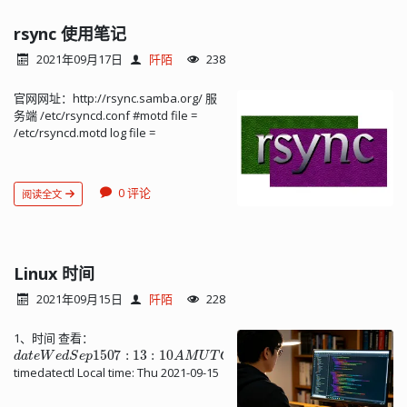
v1.3.0-linux-amd64 mv mkcert-v1.3.0-
linux-amd64 mkcert chmod +x mkcert
rsync 使用笔记
cp mkcert /usr/local/bin/ 生成并将根
2021年09月17日
阡陌
238
CA 证书加入本地可信 CA mkcert -install
Using the local CA at
官网网址：http://rsync.samba.org/ 服
"/home/matt/.local/share/mkcert" ✨
务端 /etc/rsyncd.conf #motd file =
The local CA is now installed in the
/etc/rsyncd.motd log file =
system trust store! ⚡️ ls
/var/log/rsyncd.log pid file =
/home/matt/.local/share/mkcert
/var/run/rsyncd.pid lock file =
rootCA-key.pem rootCA.pem 生成网站
/var/run/rsync.lock uid = root gid =
的证书 mkcert 192.168.1.172 将证书部
0 评论
阅读全文
root use chroot = no list = no read
署到网站后，服务器本机访问： curl -I
only = false #允许进行rsync的客户端网
https://192.168.1.172:8888 已经不提示
段或IP hosts allow = 192.168.1.223
证书错误了。 客户机访问仍提示证书错
#192.168.1.0/24 secrets file =
误（不能验证证书）。 将 rootCA.pem
/etc/rsyncd.secrets [yanfa.svn] path =
Linux 时间
副本命名为 rootCA.crt 发给客户端用
/volume1/yanfa.svn.backup comment
户，手动导入到“受信任的根证书颁发机
2021年09月15日
阡陌
228
= yanfa.svn rsync list = yes #当多个用
构”。 重启浏览器后访问网站可以看到连
户时，用逗号分隔 auth users =
接变成安全的了...
1、时间 查看：
rsync_usr [zhongshi.svn] path =
d
修
d
查
a
a
改
询
t
t
e
e
W
：
−
：
s
e
d
h
d
a
h
S
t
:
e
m
e
−
p
m
s
15
M
:
s
07
s
M
/
/
/
:
修
13
D
D
改
:
10
/
Y
时
A
Y
间
M
/
/
修
2
U
、
T
改
C
时
日
2021
区
期
/volume1/zhongshi.svn.backup
修
改
：
timedatectl Local time: Thu 2021-09-15
comment = zhongshi.svn rsync list =
07:13:37 UTC Universal time: Thu 2021-
yes #当多个用户时，用逗号分隔 auth