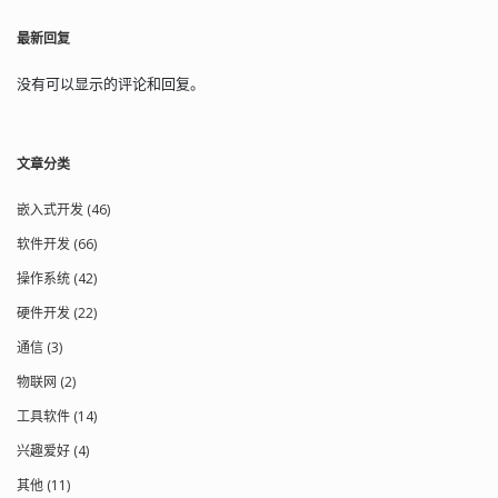
uid，配合 gid 选项使用可以确定哪些可
最新回复
以访问怎么样的文件权限，默认值是
"nobody"。 gid 该选项指定当该模块传
输文件时守护进程应该具有的 gid。默认
没有可以显示的评论和回复。
值为 "nobody"。 exclude 用来指定多
个由空格隔开的多个模式列表，并将其
添加到 exclude 列表中。这等同于在客
文章分类
户端命令中使用 --exclude 来指定模式，
不过配置文件中指定的 exclude 模式不
会传递给客户端，而仅仅应用于服务
嵌入式开发 (46)
器。一个模块只能指定一个 exclude 选
软件开发 (66)
项，但是可以在模式前面使用 "-" 和 "+"
来指定是 exclude 还是 include。 但是
操作系统 (42)
需要注意的一点是该选项有一定的安全
硬件开发 (22)
性问题，客户很有可能绕过 exclude 列
表，如果希望确保特定的文件不能被访
通信 (3)
问，那就最好结合 uid/gid 选项一起使
用。 exclude from 指定一个包含
物联网 (2)
exclude 模式的定义的文件名，服务器
工具软件 (14)
从该文件中读取 exclude 列表定义。
include 用来指定多个由空格隔开的多个
兴趣爱好 (4)
rsync 并应该 exlude 的模式列表。这等
同于在客户端命令中使用 --include 来指
其他 (11)