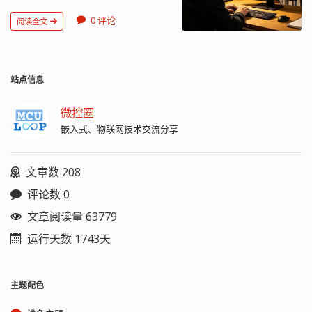
位)+嵌入式软件代号(2 位)+校验位(1 位)
仅多 2 个按键引脚，另外 3 个引脚的功
数会报错的。实在是大意了😂 找不到函
构成。 校验位算法 应采用 ISO7064，
能与只有 3 个引脚的旋转编码开关功能
数你倒是不要给我瞎传参数啊，报错也
0 评论
阅读全文
MOD11，10 校验系统校验码计算方法生
相同，分别实现旋转时输出脉冲，在对
好啊！不知道更新版本的 IAR 是否存在
成。 ISO7064 MOD11,10 校验码系统属
编码器进行左旋和右旋时，其输出波形
同样的问题，年轻人真是不讲武德啊 😎
于混合系统，它在运算中采用两个模
如图1（a）和图1（b）所示。 判断左右
总结：认真对待每一条警告信息，耗子
数，其中一种模数等于被保护的字符集
旋转有多个方法，比如，A上升沿时B为
尾汁儿！ 后记：还真是令我印象更深刻
中的字符数，另一个模数比它大 1，形成
站点信息
低电平就表示右旋，B为高电平就表示左
了，后续又遇到了这个问题。把一个
的校验码位于被保护的字符串组成的字
旋。要注意处理管脚信号的抖动。 应用
enum 参数传递给了函数，但进到函数
符集...
电路...
后却不能正确地得到这个参数，忽然想
微控圈
到以前遇到过类似的问题，一查还真是
嵌入式、物联网技术交流分享
没有引用相关头文...
文章数 208
评论数 0
文章阅读量 63779
运行天数 1743天
主题配色