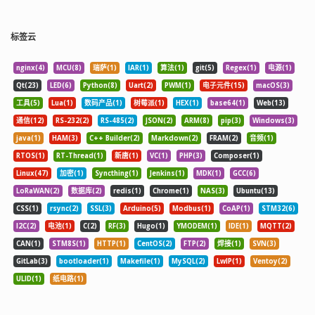
标签云
nginx(4)
MCU(8)
瑞萨(1)
IAR(1)
算法(1)
git(5)
Regex(1)
电源(1)
Qt(23)
LED(6)
Python(8)
Uart(2)
PWM(1)
电子元件(15)
macOS(3)
工具(5)
Lua(1)
数码产品(1)
树莓派(1)
HEX(1)
base64(1)
Web(13)
通信(12)
RS-232(2)
RS-485(2)
JSON(2)
ARM(8)
pip(3)
Windows(3)
java(1)
HAM(3)
C++ Builder(2)
Markdown(2)
FRAM(2)
音频(1)
RTOS(1)
RT-Thread(1)
新唐(1)
VC(1)
PHP(3)
Composer(1)
Linux(47)
加密(1)
Syncthing(1)
Jenkins(1)
MDK(1)
GCC(6)
LoRaWAN(2)
数据库(2)
redis(1)
Chrome(1)
NAS(3)
Ubuntu(13)
CSS(1)
rsync(2)
SSL(3)
Arduino(5)
Modbus(1)
CoAP(1)
STM32(6)
I2C(2)
电池(1)
C(2)
RF(3)
Hugo(1)
YMODEM(1)
IDE(1)
MQTT(2)
CAN(1)
STM8S(1)
HTTP(1)
CentOS(2)
FTP(2)
焊接(1)
SVN(3)
GitLab(3)
bootloader(1)
Makefile(1)
MySQL(2)
LwIP(1)
Ventoy(2)
ULID(1)
纸电路(1)