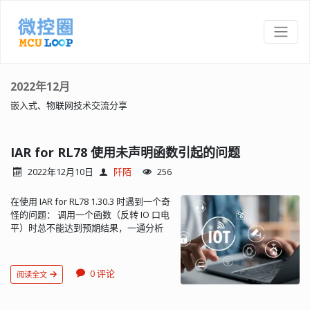
2022年12月
嵌入式、物联网技术交流分享
IAR for RL78 使用未声明函数引起的问题
2022年12月10日
阡陌
256
在使用 IAR for RL78 1.30.3 时遇到一个奇
怪的问题： 调用一个函数（反转 IO 口电
平）时总不能达到预期结果，一通分析
也查不出个所以然，最后只能通过反汇
编结果分析了一下。向函数传递的是
uint8_t 参数（函数定义 void
0 评论
阅读全文
gpio_toggle(uint8_t port)），使用的却
是 16 位的 AX 寄存器，低 8 位存放在 X
寄存器，但进入函数处理时却是从 A 寄