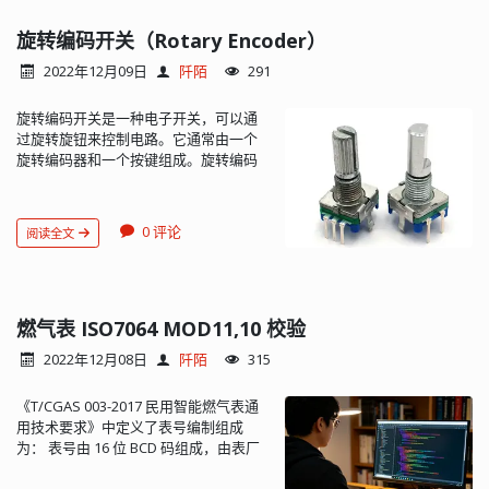
存器中取值的（而不是 X），这就导致
参数传递错误了。 还发现，奇怪的是在
旋转编码开关（Rotary Encoder）
别的地方调用同样的函数却是正常的！
2022年12月09日
阡陌
291
传递参数用的是 8 位的寄存器 A： 搞糊
涂了，为什么同样的函数在不同文件中
旋转编码开关是一种电子开关，可以通
调用的结果是不同的呢？而且后续还发
过旋转旋钮来控制电路。它通常由一个
现出问题的那个函数所在文件的其他函
旋转编码器和一个按键组成。旋转编码
数也会有类似的问题。于是疯狂地怀疑
器通常由两个部分组成：旋转轴和编码
这儿怀疑那儿，还怀疑是不是这个低版
器。旋转轴是一个旋转旋钮，可以通过
本的编译器存在 Bug 😅 冷静下来后排查
旋转来控制电路。编码器是一个由两个
了一下编译时的 Warning：
0 评论
阅读全文
感应器组成的环形装置，可以检测旋转
Warning[w6]: Type conflict for
轴的旋转方向和旋转步数。每次旋转
external/entry "gpio_toggle", in
时，编码器会输出一个二进制码来表示
module ... against external/entry in
旋转方向和步数，从而实现精确的控
module hal_gpio; prototyped function
制。 旋转编码开关通常用于在多个离散
燃气表 ISO7064 MOD11,10 校验
vs K&R function 其实警告信息说的不够
状态之间进行选择，如控制音量、调节
直白，实际的情况是调用了没有声明的
2022年12月08日
阡陌
315
屏幕亮度等功能。通过旋转编码开关，
函数（没有引用头文件或头文件中没有
可以改变电路的连接状态，从而控制设
声明函数），所以加上声明 extern void
《T/CGAS 003-2017 民用智能燃气表通
备的功能。 常用的旋转编码开关旋转―
gpio_toggle(uint8_t port); 就正常了。 反
用技术要求》中定义了表号编制组成
周输出 20 个脉冲，每个脉冲代表编码开
思：我没把这条警告信息当回事儿，想
为： 表号由 16 位 BCD 码组成，由表厂
关旋转了一定的角度，旋转编码开关一
当然地认为编译链接不报错就应该是正
代码(3 位)+生产年月(4 位)+流水号(6
般有 3 个或 5 个引脚的，5 脚的比 3 脚的
确地链接了，如果是链接到找不到的函