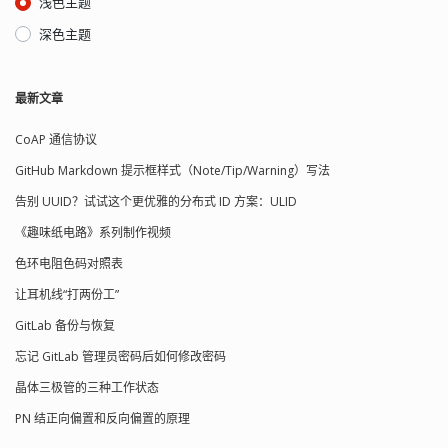
浅色主题
深色主题
最新文章
CoAP 通信协议
GitHub Markdown 提示框样式（Note/Tip/Warning）写法
告别 UUID？试试这个更优雅的分布式 ID 方案：ULID
《趣味纸电路》系列制作视频
色环电阻色码对照表
让耳机线“打两份工”
GitLab 备份与恢复
忘记 GitLab 管理员密码后如何修改密码
晶体三极管的三种工作状态
PN 结正向偏置和反向偏置的原理