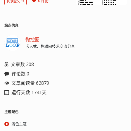
0 评论
阅读全文
是它不同于现代只使用 0 和 1 两种状态
代码原意 A Alpha 美[ˈælfə] 首个希腊字
的二进制代码，它的代码包括五种： 点
母（α） B Bravo 美[ˌbrɑːˈvoʊ] 喝采声 C
（·）：1 划（-）：111 字符内部停顿
Charlie 美[ˈtʃɑːrli] 查理（男子名） D
（在字符内的那些点和划之间）：0 短停
Delta 美[ˈdeltə] 第四个希腊字母（δ）；
顿（在字符之间）：000 中等停顿（在
站点信息
三角洲 E Echo 美[ˈekoʊ] 回音 F Foxtrot
单词之间）：0000000 这种代码可以用
美[ˈfɑːkstrɑːt] 狐步舞 G Golf 美[ɡɑːlf] 高
一种音调平稳时断时续的无线电信号来
尔夫球 H Hotel 美[hoʊˈtel] 旅馆 I India
微控圈
传送，通常被称做“连续波”
美[ˈɪndiə] 印度 J Juliet 美[ˈdʒuliˌɛt] 茱莉叶
嵌入式、物联网技术交流分享
（Continuous Wave），缩写为 CW 字
（女子名） K Kilo 美[ˈkiːloʊ] 千（公制单
母与数字的编码 用二叉树表示的国际摩
位的前缀） L Lima 美[ˈlaɪmə] 利马（秘
尔斯电码 图中每一分叉的左支为点
鲁的首都） M Mike 美[maɪk] 麦克风 N
文章数 208
（·），右支为划（-），直到到达所需要
November 美[noʊˈvembər] 11 月 O
表示的字符为止： 特殊符号 这是一些有
Oscar 美['ɑskər] 奥斯卡（奖） P Papa
评论数 0
特殊意义的点划组合。它们由二个或多
美[ˈpɑːpə] 爸爸 Q Quebec 美[kwəˈbɛk]
个字母的摩尔斯电码连成一个使用，这
魁北克（加拿大的一个省份） R Romeo
文章阅读量 62879
样可以省去正常时把它们做为两个字母
美[ˈroʊmioʊ] 罗密欧（男子名） S
运行天数 1741天
发送所必须的中间间隔时间...
Sierra 美[siˈerə] 山脉 T Tango 美
[ˈtæŋɡoʊ] 探戈舞 U Uniform 美
[ˈjuːnɪfɔːrm] 制服 V Victor 美[ˈvɪktər] 胜
利者 W Whiskey 美[ˈwɪski] 威士忌酒 X
主题配色
X-ray 美[ˈeks reɪ] X 光 Y Yankee 美
[ˈjæŋki] 美国佬 Z Zulu 美[ˈzuːluː] 祖鲁
浅色主题
（一个分布于非洲南部的民族） ...