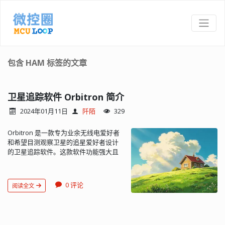
包含 HAM 标签的文章
卫星追踪软件 Orbitron 简介
2024年01月11日
阡陌
329
Orbitron 是一款专为业余无线电爱好者
和希望目测观察卫星的追星爱好者设计
的卫星追踪软件。这款软件功能强大且
易于使用，已经被气象专家、卫星通
讯、UFO 研究玩家和天文爱好者广泛采
用。 Orbitron 可以以实时或模拟方式显
0 评论
阅读全文
示任意时刻卫星与地球的相对位置，让
用户能够方便地追踪和观察卫星。
Orbitron软件具有以下主要特点和功
能： 可同时追踪众多卫星：Orbitron 支