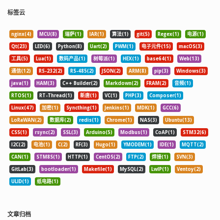
标签云
nginx(4)
MCU(8)
瑞萨(1)
IAR(1)
算法(1)
git(5)
Regex(1)
电源(1)
Qt(23)
LED(6)
Python(8)
Uart(2)
PWM(1)
电子元件(15)
macOS(3)
工具(5)
Lua(1)
数码产品(1)
树莓派(1)
HEX(1)
base64(1)
Web(13)
通信(12)
RS-232(2)
RS-485(2)
JSON(2)
ARM(8)
pip(3)
Windows(3)
java(1)
HAM(3)
C++ Builder(2)
Markdown(2)
FRAM(2)
音频(1)
RTOS(1)
RT-Thread(1)
新唐(1)
VC(1)
PHP(3)
Composer(1)
Linux(47)
加密(1)
Syncthing(1)
Jenkins(1)
MDK(1)
GCC(6)
LoRaWAN(2)
数据库(2)
redis(1)
Chrome(1)
NAS(3)
Ubuntu(13)
CSS(1)
rsync(2)
SSL(3)
Arduino(5)
Modbus(1)
CoAP(1)
STM32(6)
I2C(2)
电池(1)
C(2)
RF(3)
Hugo(1)
YMODEM(1)
IDE(1)
MQTT(2)
CAN(1)
STM8S(1)
HTTP(1)
CentOS(2)
FTP(2)
焊接(1)
SVN(3)
GitLab(3)
bootloader(1)
Makefile(1)
MySQL(2)
LwIP(1)
Ventoy(2)
ULID(1)
纸电路(1)
文章归档