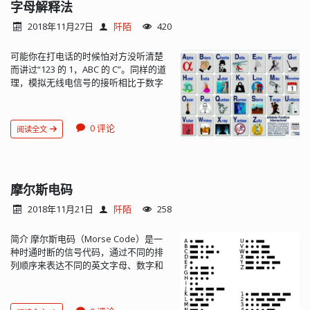
持同时追踪多达两千颗卫星，满足用户
字母解释法
对于多卫星追踪的需求。 高清世界地
2018年11月27日
阡陌
420
图：软件自带高清世界地图，方便用户
在全球范围内进行卫星追踪。 卫星信息
可能你在打电话的时候怕对方没听清楚
丰富：用户可以查看卫星的起点位置、
而讲过“123 的 1，ABC 的 C”。同样的道
轨道信息、方位角、仰角等详细数据，
理，模拟无线电信号的接听相比于数字
有助于更好地了解卫星的运行状态。 时
电话的接听要困难得多了。业余电台的
钟校正与星历更新：Orbitron 可以通过
电波传播因素复杂，接收到的语言信号
NTP 服务器校正电脑内部时钟，确保时
失真或衰落现象严重，影响了解析和辨
间准确；同时，软件支持通过互联网更
0 评论
阅读全文
识。特别是 DX（Distant eXchange）通
新星历数据，保持数据的最新性。 控制
信时，有些非英语区口音不同，通话时
无线电台及卫星天线跟踪器：Orbitron
容易发生许多误听差错，尤其是像 B 和
可以与无线电台及卫星天线跟踪器进行
P、D 和 T、G 和 J、M、N、R 和 I 等字
连接和控制，实现自动化追踪和观测。
最容易听错。 为了避免这个问题的发
摩尔斯电码
多种显示模式：软件支持全屏显示及简
生，全世界的电台在话音通信中均采用
报模式显示，满足用户在不同场景下的
2018年11月21日
阡陌
258
字母解释法，一般电台在谈到呼号、姓
使用需求。 过顶时间预测及铱星光迹搜
名或 QTH（设台地）时采用这种解释方
寻：Orbitron 具备功能先进的过顶时间
简介 摩尔斯电码（Morse Code）是一
法，以避免发生误会。国际民航组织
预测及铱星光迹搜寻功能，帮助用户更
种时通时断的信号代码，通过不同的排
（ICAO）的英语解释法，是美国 ARRL
好地安排观测时间和位置。 此外，
列顺序来表达不同的英文字母、数字和
推荐的读法，也是目前业余通信中采用
Orbitron 还具有一些贴心的附加功能，
标点符号。是由美国人艾尔菲德·维尔与
的方法。 字母解释法正式称为国际无线
如内置屏幕保护程序等。用户可以根据
萨缪尔·摩尔斯在 1836 年发明。 摩尔斯
电通话拼写字母，也叫做北约音标字母
自己的需求进行设置和调整...
电码是一种早期的数字化通信形式，但
等。 助记图 发音与释义 字母 代码 音标