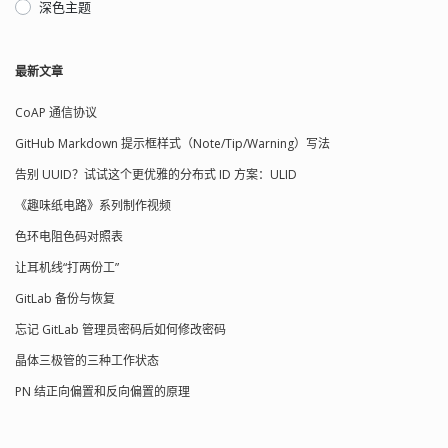
深色主题
最新文章
CoAP 通信协议
GitHub Markdown 提示框样式（Note/Tip/Warning）写法
告别 UUID？试试这个更优雅的分布式 ID 方案：ULID
《趣味纸电路》系列制作视频
色环电阻色码对照表
让耳机线“打两份工”
GitLab 备份与恢复
忘记 GitLab 管理员密码后如何修改密码
晶体三极管的三种工作状态
PN 结正向偏置和反向偏置的原理