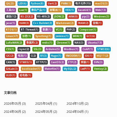
Qt(23)
LED(6)
Python(8)
Uart(2)
PWM(1)
电子元件(15)
macOS(3)
工具(5)
Lua(1)
数码产品(1)
树莓派(1)
HEX(1)
base64(1)
Web(13)
通信(12)
RS-232(2)
RS-485(2)
JSON(2)
ARM(8)
pip(3)
Windows(3)
java(1)
HAM(3)
C++ Builder(2)
Markdown(2)
FRAM(2)
音频(1)
RTOS(1)
RT-Thread(1)
新唐(1)
VC(1)
PHP(3)
Composer(1)
Linux(47)
加密(1)
Syncthing(1)
Jenkins(1)
MDK(1)
GCC(6)
LoRaWAN(2)
数据库(2)
redis(1)
Chrome(1)
NAS(3)
Ubuntu(13)
CSS(1)
rsync(2)
SSL(3)
Arduino(5)
Modbus(1)
CoAP(1)
STM32(6)
I2C(2)
电池(1)
C(2)
RF(3)
Hugo(1)
YMODEM(1)
IDE(1)
MQTT(2)
CAN(1)
STM8S(1)
HTTP(1)
CentOS(2)
FTP(2)
焊接(1)
SVN(3)
GitLab(3)
bootloader(1)
Makefile(1)
MySQL(2)
LwIP(1)
Ventoy(2)
ULID(1)
纸电路(1)
文章归档
2026年05月 (3)
2025年04月 (1)
2024年10月 (2)
2024年06月 (2)
2024年05月 (2)
2024年04月 (1)