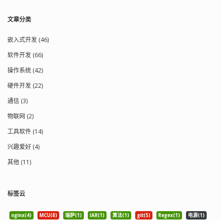
输文件内容时，如果文件数据的最后剩
余的数据在 128 ~ 1024 之间，则还是使
文章分类
用 STX 的 1024 字节传输；如果文件大
小小于等于 128 字节，则选择 SOH 数据
帧用 128 字节来传输数据。若数据不足
嵌入式开发 (46)
一帧，用 CPMEOF 来填充。 附：
软件开发 (66)
XMODEM/YMODEM 协议：
http://pauillac.inria.fr/~doligez/zmodem/ymodem.txt
操作系统 (42)
ZMODEM 协议：
硬件开发 (22)
http://gallium.inria.fr/~doligez/zmodem/zmodem.t...
通信 (3)
物联网 (2)
工具软件 (14)
兴趣爱好 (4)
其他 (11)
标签云
nginx(4)
MCU(8)
瑞萨(1)
IAR(1)
算法(1)
git(5)
Regex(1)
电源(1)