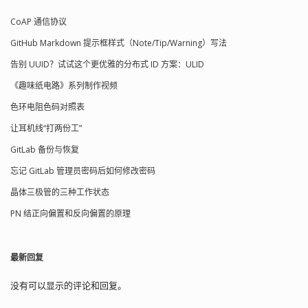
验数据域 [data] 在 YMODEM 协议的基
CoAP 通信协议
本流程中，发送方会先发送一个起始
帧，其中包含文件名和文件大小等信
GitHub Markdown 提示框样式（Note/Tip/Warning）写法
息。接收方在收到起始帧后，会发送一
个确认信号（ACK）。然后，发送方开
告别 UUID？试试这个更优雅的分布式 ID 方案：ULID
始以 1024 字节的块发送文件数据，每发
《趣味纸电路》系列制作视频
送一个数据块后都会等待接收方的 ACK
信号。如果接收方成功接收到数据块并
色环电阻色码对照表
通过 CRC 校验，则发送 ACK 信号；否
则，发送否定确认信号（NAK）请求重
让耳机线“打两份工”
发。当文件传输完成后，发送方会发送
GitLab 备份与恢复
一个结束帧（EOT），接收方在收到结
束帧后会再次发送 ACK 信号进行确认。
忘记 GitLab 管理员密码后如何修改密码
交互序列图： 传输时先发送一个 128 字
晶体三极管的三种工作状态
节的文件信息块，将文件名和文件大小
发送给设备。 SOH 00 FF [filename]
PN 结正向偏置和反向偏置的原理
[filesize] [NULL] CRCH CRCL [filename]
文件名，如文件名 foo.c，它在数据帧中
存放格式为：66 6F 6F 2E 63 00 [filesize]
最新回复
文件大小，例如大小为 400 bytes，它在
数据帧的存放格式为：34 30 30 00，即
“400”。（不同的软件可能有所却别）
没有可以显示的评论和回复。
[NULL] 表示剩下的字节都用 00 填充 传