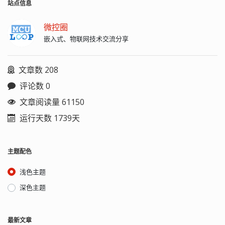
从而提高了传输效率。 错误纠正：
站点信息
YMODEM 协议采用循环冗余校验
（CRC16）进行错误检测，并在发现错
微控圈
误时请求重发数据块，以确保数据的正
嵌入式、物联网技术交流分享
确传输。 批处理模式：YMODEM 协议支
持批处理模式，允许使用单个命令传输
多个文件，这在传输大量文件时非常有
文章数 208
用。 文件名传输：在发送文件数据之
前，YMODEM 协议会先发送文件名和文
评论数 0
件大小等信息，以便接收方能够正确地
保存文件。 YMODEM 协议中定义了几种
文章阅读量 61150
关键字： 关键字 值 说明 SOH 0x01 协议
运行天数 1739天
头（128 bytes 类型） STX 0x02 协议头
（1K 类型） EOT 0x04 传输结束 ACK
0x06 接收响应 NAK 0x15 失败响应 CAN
0x18 取消传输 C 0x43 开启文件传输
主题配色
CPMEOF 0x1A 数据补齐填充字符（^Z，
控制字符 Z） YMODEM 传输协议：
浅色主题
SOH [index] [index2] [128 bytes data]
[CRC-hi] [CRC-lo] STX [index] [index2]
深色主题
[1024 bytes data] [CRC-hi] [CRC-lo]
index 是帧序号，0 ~ 255，传输时递
增。 index2 是index取反，也即：
最新文章
index2 = ~index = 255 - index crc16 校