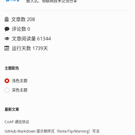
嵌入式、物联网技术交流分享
数只能通过 URL 地址传递。 POST 可以
也可以是脚本 实例： # Note: BusyBox
插入消息体，所以客服端向服务端传递
init works just fine without an inittab.
数据时可以通过这个消息体传递。 状态
If no inittab is # found, it has the
文章数 208
消息 当浏览器从 web 服务器请求服务
following default behavior: #
时，服务器会返回状态消息，主要有几
::sysinit:/etc/init.d/rcS #
评论数 0
类： 1xx（信息）、2xx（成功）、
::askfirst:/bin/sh #
3xx（重定向）、4xx（客户端错误）、
::ctrlaltdel:/sbin/reboot #
文章阅读量 61344
5xx（服务器错误）。 HTTP 请求消息的
::shutdown:/sbin/swapoff -a #
运行天数 1739天
结构 包括请求行、消息头、空行、消息
::shutdown:/bin/umount -a -r #
体。 请求行只能通过一行发送，如：
::restart:/sbin/init #
GET /index.html HTTP/1.1 消息头一般
tty2::askfirst:/bin/sh #
包括浏览器信息、用户认证等附加信息
tty3::askfirst:/bin/sh #
主题配色
空行用于在有消息体时与消息头分开；
tty4::askfirst:/bin/sh # # Boot-time
消息体中装有客户端向服务端传输的数
system configuration/initialization
浅色主题
据，GET 没有消息体，POST 有消息
script. # This is run first except when
体。 HTTP 响应消息的结构 包括状态
booting in single-user mode. #
深色主题
行、消息头、空行、消息体。 状态行包
::sysinit:/etc/init.d/rcS # /bin/sh
含客服端请求的处理结...
invocations on selected ttys # # Note
below that we prefix the shell
最新文章
commands with a "-" to indicate to the
# shell that it is supposed to be a
CoAP 通信协议
login shell. Normally this is handled by
# login, but since we are bypassing
GitHub Markdown 提示框样式（Note/Tip/Warning）写法
login in this case, BusyBox lets you do