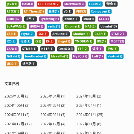
java(1)
HAM(3)
C++ Builder(2)
Markdown(2)
FRAM(2)
音频(1)
RTOS(1)
RT-Thread(1)
新唐(1)
VC(1)
PHP(3)
Composer(1)
Linux(47)
加密(1)
Syncthing(1)
Jenkins(1)
MDK(1)
GCC(6)
LoRaWAN(2)
数据库(2)
redis(1)
Chrome(1)
NAS(3)
Ubuntu(13)
CSS(1)
rsync(2)
SSL(3)
Arduino(5)
Modbus(1)
CoAP(1)
STM32(6)
I2C(2)
电池(1)
C(2)
RF(3)
Hugo(1)
YMODEM(1)
IDE(1)
MQTT(2)
CAN(1)
STM8S(1)
HTTP(1)
CentOS(2)
FTP(2)
焊接(1)
SVN(3)
GitLab(3)
bootloader(1)
Makefile(1)
MySQL(2)
LwIP(1)
Ventoy(2)
ULID(1)
纸电路(1)
文章归档
2026年05月 (3)
2025年04月 (1)
2024年10月 (2)
2024年06月 (2)
2024年05月 (2)
2024年04月 (1)
2024年03月 (2)
2024年02月 (3)
2024年01月 (25)
2023年12月 (12)
2022年12月 (4)
2022年11月 (6)
2022年09月 (3)
2022年06月 (3)
2022年05月 (5)