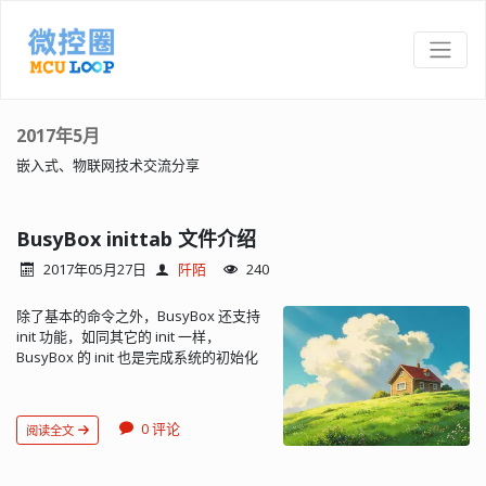
2017年5月
嵌入式、物联网技术交流分享
BusyBox inittab 文件介绍
2017年05月27日
阡陌
240
除了基本的命令之外，BusyBox 还支持
init 功能，如同其它的 init 一样，
BusyBox 的 init 也是完成系统的初始化
工作，关机前的工作等等，我们知道在
Linux 的内核被载入之后，机器就把控制
权转交给内核，内核启之后做了一些工
0 评论
阅读全文
作，然后找到根文件系统里面的 init 程
序，并执行它。init 进程会依次进行以下
工作： 为 init 设置信号处理过程； 初始