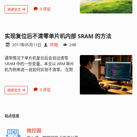
连接，新的请求需要重建新的连接。而
0.5，WFM 大于 0.5。 相位调制指数
id:runlevel_ignored:action:command
h
=
Δ
θ
1.1 则支持长连接（持久连接，
（phase modulation index）
id：对 BusyBox 而言，id 用来指定启动
0 评论
阅读全文
Persistent Connection），所以可以在
△θ：信号调制过程中出现的最大相位差
进程的控制终端。如果省略，则使用与
一个连接中传送多个请求和响应，并且
在无线电传输中，频率调制 FM 的优点是
init 进程一样的控制终端。
可以同时进行。 2、HTTP 1.1 增加 Host
它具有较大的信噪比，因此比等功率振
runlevel_ignored：对于 Busybox init
字段 由于 HTTP 1.0 不支持 Host 请求头
幅调制（AM）信号能更好地抑制射频干
程序，这个字段没有意义，可以省略。
字段，浏览器无法使用主机头名来明确
实现复位后不清零单片机内部 SRAM 的方法
扰。频率调制和相位调制是角调制的两
action：表示 init 程序如何控制这个子进
表示要访问服务器上的哪个 WEB 站点，
种互补的主要方法。相位调制常作为实
程： action 说明 sysinit 为 init 提供初始
2017年05月11日
阡陌
248
这样就无法使用 WEB 服务器在同一个 IP
现调频的中间环节。ASK 属于线性变
化命令脚本的路径 wait 告诉 init 必须等
地址和端口号上配置多个虚拟 WEB 站
换，PSK 和 FSK 属于非线性变换，非线
到相应的进程完成之后才能继续执行
通常情况下单片机复位后会自动清零
点。1.1 则解决了这个问题。 3、HTTP
性变换有更高的抗干扰能...
once 仅执行相应的进程一次，而且不会
SRAM 中的一些变量，本文以 ARM 单片
1.1 增加了一些新的状态代码，如
等待它执行完成 respawn 每当 init 进程
机为例来说一说如何实现不清零。 在默
100（Continue）、101（Switching
监测到该进程终止时，重新启动该它
认情况下，定义一个未初始化的数组：
Protocols）等 4、HTTP 1.1 新增了
askfirst 与 respawn 类似，不过 init 进
uint8_t hardfault_info[256]; 它会被分配
RANGE:bytes，用于断点续传。 5、
程先输出 “Please press Enter to actvie
到ZI段中去。什么是ZI段？ ZI（.bss）
HTTP 1.1 还提供了与身份认证、状态管
this console”，等用户输入回车键之后
0 评论
阅读全文
即 zero-initialized ，它是在代码中未作
理和 Cache 缓存等机制相关的请求头和
才启动子进程 shutdown 当系统关机
初始化的需要在运行时被初始化为零的
响应头。 请求 标准协议支持六种请求方
（halt/reboot）时，执行相应的进程
变量的集合。类似地还有 XO（execute-
法：GET、HEAD、PUT、DELETE、
restart 当 init 重新启动时（restart init
only ）、RO（read-only，.text）只读
POST、OPTIONS，与 CRUD 的对应关
when a QUIT is received），执行相应
的常量、RW（read-write，.data）在编
站点信息
系是：PUT-->CREATE，GET-->READ，
的进程，通常此处所执行的进程就是 init
译时被初始化了的可读写变...
POST-->UPDATE，DELETE-->DELETE。
本身 ctrlaltdel 当按下 Ctrl + Alt + Delete
GET 可以直接写 URL 地址处传递数据，
组合键时，执行相应的进程 process：
微控圈
因为它没有消息体，需要传输的数据参
要执行的程序，它可以是可执行程序，