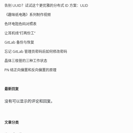
告别 UUID？试试这个更优雅的分布式 ID 方案：ULID
# this yourself... # # Start an "askfirst"
shell on the console (whatever that
《趣味纸电路》系列制作视频
may be) ::askfirst:-/bin/sh # Start an
"askfirst" shell on /dev/tty2-4
色环电阻色码对照表
tty2::askfirst:-/bin/sh
让耳机线“打两份工”
tty3::askfirst:-/bin/sh
tty4::askfirst:-/bin/sh # /sbin/getty
GitLab 备份与恢复
invocations for selected ttys
tty4::respawn:/sbin/getty 38400 tty5
忘记 GitLab 管理员密码后如何修改密码
tty5::respawn:/sbin/getty 38400 tty6 #
晶体三极管的三种工作状态
Example of how to put a getty on a
serial line (for a terminal)
PN 结正向偏置和反向偏置的原理
#::respawn:/sbin/getty -L ttyS0 9600
vt100 #::respawn:/sbin/getty -L ttyS1
9600 vt100 # # Example how to put a
最新回复
getty on a modem line.
#::respawn:/sbin/getty 57600 ttyS2 #
没有可以显示的评论和回复。
Stuff to do when restarting the init
process ::restart:/sbin/init # Stuff to
do before rebooting
::ctrlaltdel:/sbin/reboot
文章分类
::shutdown:/bin/umount -a -r
::shutdown:/sbin/swapoff -...