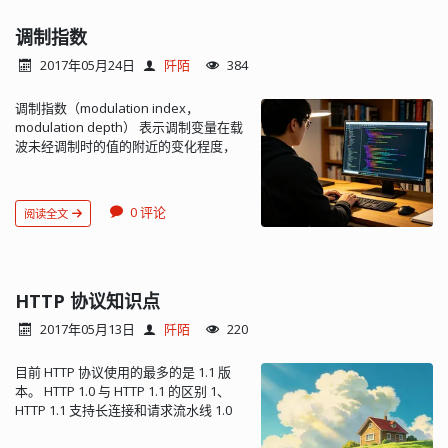
化控制台； 剖析 /etc/inittab 文件； 执
行系统初始化命令行，缺省情况下会使
调制指数
用 /etc/init.d/rcS； 执行所有导致 init 暂
2017年05月24日
阡陌
384
停的 inittab 命令（动作类型：wait）；
执行所有仅执行一次的 inittab命令（动
调制指数（modulation index，
作类型：once）； 一旦完成以上工作，
modulation depth） 表示调制变量在载
init 进程便会循环执行以下进程： 执行
波未经调制时的值的附近的变化程度，
所有终止时必须重新启动的 inittab 命令
在不同的调制类型中有不同的定义。 振
（动作类型：respawn） 执行所有终止
幅调制指数（amplitude modulation
时必须重新启动但启动前必须询问用户
h
=
M
A
=
U
m
a
x
−
U
m
i
n
U
m
a
x
+
U
m
i
n
的 inittab 命令（动作类型：askfirst）
index）
0 评论
阅读全文
初始化控制台之后，BusyBox 会检查
h：调幅指数 M：调制信号幅度（峰值）
/etc/inittab 文件是否存在，如果此文件
U
m
a
x
A：载波信号幅度
：调幅波包络的
不存在，BusyBox 会使用缺省的 inittab
U
m
i
n
最大值
：调幅波包络的最小值 h
配置，它主要为系统重引导，系统挂起
表明载波振幅受调制控制的程度，一般
HTTP 协议知识点
以及 init 重启动设置缺省的动作，此外
要求 0 ≤ h ≤ 1，以便调幅波的包络能正
它还会为四个虚拟控制台（tty1 到
2017年05月13日
阡陌
220
确地表现出调制信号的变化。h > 1 的情
tty4）设置启动 shell 的动作。如果未建
况称为过调制。 频率调制指数
立这些设备文件，BusyBox 会报错。
目前 HTTP 协议使用的最多的是 1.1 版
（frequency modulation index）
Busybox 的 init 进程在初始化的时候会
h
=
Δ
f
m
Δ
f
f
m
本。 HTTP 1.0 与 HTTP 1.1 的区别 1、
查看是否有 /etc/inittab 文件，如果有则
：最大载波频率偏移
HTTP 1.1 支持长连接和请求流水线 1.0
解析它。 inittab 文件中每一行的格式如
只能使用短连接，每次请求完成后断开
：调制信号的最高频率成分 NFM 小于
下所示：