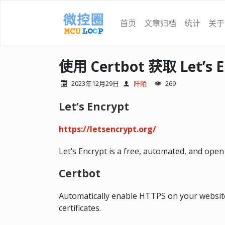
首页
文章归档
统计
关于
使用 Certbot 获取 Let’s 
2023年12月29日
阡陌
269
Let’s Encrypt
https://letsencrypt.org/
Let’s Encrypt is a free, automated, and open 
Certbot
Automatically enable HTTPS on your website 
certificates.