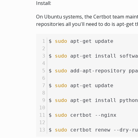
Install:
On Ubuntu systems, the Certbot team maintai
repositories all you'll need to do is apt-get
$ 
sudo
 apt-get update
$ 
sudo
 apt-get install softw
$ 
sudo
 add-apt-repository ppa
$ 
sudo
 apt-get update
$ 
sudo
 apt-get install python
$ 
sudo
 certbot --nginx
$ 
sudo
 certbot renew --dry-ru