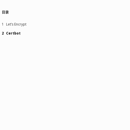
目录
1
Let’s Encrypt
2
Certbot