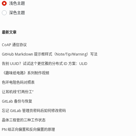
浅色主题
深色主题
最新文章
CoAP 通信协议
GitHub Markdown 提示框样式（Note/Tip/Warning）写法
告别 UUID？试试这个更优雅的分布式 ID 方案：ULID
《趣味纸电路》系列制作视频
色环电阻色码对照表
让耳机线“打两份工”
GitLab 备份与恢复
忘记 GitLab 管理员密码后如何修改密码
晶体三极管的三种工作状态
PN 结正向偏置和反向偏置的原理