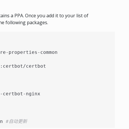
ns a PPA. Once you add it to your list of
 the following packages.
are-properties-common
:certbot/certbot
-certbot-nginx
n 
#自动更新