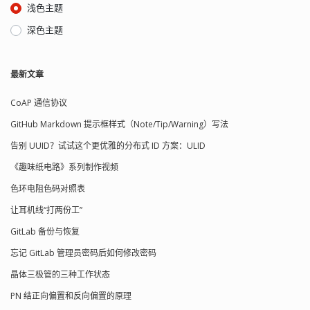
浅色主题
深色主题
最新文章
CoAP 通信协议
GitHub Markdown 提示框样式（Note/Tip/Warning）写法
告别 UUID？试试这个更优雅的分布式 ID 方案：ULID
《趣味纸电路》系列制作视频
色环电阻色码对照表
让耳机线“打两份工”
GitLab 备份与恢复
忘记 GitLab 管理员密码后如何修改密码
晶体三极管的三种工作状态
PN 结正向偏置和反向偏置的原理