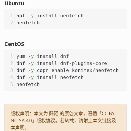
Ubuntu
apt -
y
 install neofetch
neofetch
CentOS
yum -
y
 install dnf
dnf -
y
 install dnf-plugins-core
dnf -
y
 copr enable konimex/neofetch
dnf -
y
 install neofetch
neofetch
版权声明：本文为 阡陌 的原创文章，遵循「CC BY-
NC-SA 4.0」版权协议。若转载，请附上本文链接及
本声明。