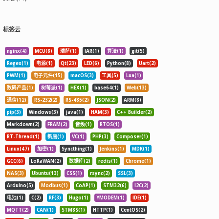
标签云
nginx(4)
MCU(8)
瑞萨(1)
IAR(1)
算法(1)
git(5)
Regex(1)
电源(1)
Qt(23)
LED(6)
Python(8)
Uart(2)
PWM(1)
电子元件(15)
macOS(3)
工具(5)
Lua(1)
数码产品(1)
树莓派(1)
HEX(1)
base64(1)
Web(13)
通信(12)
RS-232(2)
RS-485(2)
JSON(2)
ARM(8)
pip(3)
Windows(3)
java(1)
HAM(3)
C++ Builder(2)
Markdown(2)
FRAM(2)
音频(1)
RTOS(1)
RT-Thread(1)
新唐(1)
VC(1)
PHP(3)
Composer(1)
Linux(47)
加密(1)
Syncthing(1)
Jenkins(1)
MDK(1)
GCC(6)
LoRaWAN(2)
数据库(2)
redis(1)
Chrome(1)
NAS(3)
Ubuntu(13)
CSS(1)
rsync(2)
SSL(3)
Arduino(5)
Modbus(1)
CoAP(1)
STM32(6)
I2C(2)
电池(1)
C(2)
RF(3)
Hugo(1)
YMODEM(1)
IDE(1)
MQTT(2)
CAN(1)
STM8S(1)
HTTP(1)
CentOS(2)