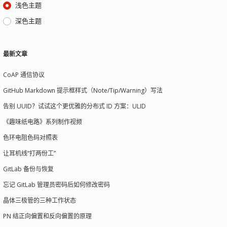
浅色主题
深色主题
最新文章
CoAP 通信协议
GitHub Markdown 提示框样式（Note/Tip/Warning）写法
告别 UUID？试试这个更优雅的分布式 ID 方案：ULID
《趣味纸电路》系列制作视频
色环电阻色码对照表
让耳机线“打两份工”
GitLab 备份与恢复
忘记 GitLab 管理员密码后如何修改密码
晶体三极管的三种工作状态
PN 结正向偏置和反向偏置的原理