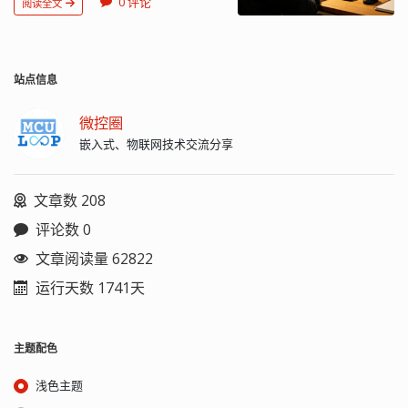
0 评论
阅读全文
机策略 > 计算机配置 > 管理模板 > 系统
> 凭据分配 > 加密 Oracle 修正，配置为
已启用，保护级别选择易受攻击。
Win10 家庭版没有 gpedit，需要修改注
册表。 路径：
站点信息
HKEY_LOCAL_MACHINE\SOFTWARE\Microsoft\Windows\CurrentVersion\
在 System 下面手动建两级项：
微控圈
CredSSP、Parameters 在 Parameters
嵌入式、物联网技术交流分享
下建一个 DWORD 值，
AllowEncryptionOracle 值为...
文章数 208
评论数 0
文章阅读量 62822
运行天数 1741天
主题配色
浅色主题