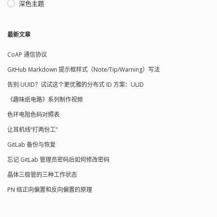
深色主题
最新文章
CoAP 通信协议
GitHub Markdown 提示框样式（Note/Tip/Warning）写法
告别 UUID？试试这个更优雅的分布式 ID 方案：ULID
《趣味纸电路》系列制作视频
色环电阻色码对照表
让耳机线“打两份工”
GitLab 备份与恢复
忘记 GitLab 管理员密码后如何修改密码
晶体三极管的三种工作状态
PN 结正向偏置和反向偏置的原理