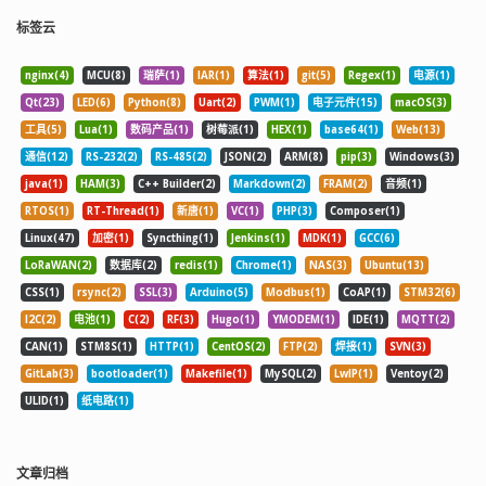
标签云
nginx(4)
MCU(8)
瑞萨(1)
IAR(1)
算法(1)
git(5)
Regex(1)
电源(1)
Qt(23)
LED(6)
Python(8)
Uart(2)
PWM(1)
电子元件(15)
macOS(3)
工具(5)
Lua(1)
数码产品(1)
树莓派(1)
HEX(1)
base64(1)
Web(13)
通信(12)
RS-232(2)
RS-485(2)
JSON(2)
ARM(8)
pip(3)
Windows(3)
java(1)
HAM(3)
C++ Builder(2)
Markdown(2)
FRAM(2)
音频(1)
RTOS(1)
RT-Thread(1)
新唐(1)
VC(1)
PHP(3)
Composer(1)
Linux(47)
加密(1)
Syncthing(1)
Jenkins(1)
MDK(1)
GCC(6)
LoRaWAN(2)
数据库(2)
redis(1)
Chrome(1)
NAS(3)
Ubuntu(13)
CSS(1)
rsync(2)
SSL(3)
Arduino(5)
Modbus(1)
CoAP(1)
STM32(6)
I2C(2)
电池(1)
C(2)
RF(3)
Hugo(1)
YMODEM(1)
IDE(1)
MQTT(2)
CAN(1)
STM8S(1)
HTTP(1)
CentOS(2)
FTP(2)
焊接(1)
SVN(3)
GitLab(3)
bootloader(1)
Makefile(1)
MySQL(2)
LwIP(1)
Ventoy(2)
ULID(1)
纸电路(1)
文章归档