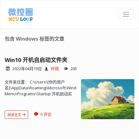
包含 Windows 标签的文章
Win10 开机自启动文件夹
2022年04月19日
阡陌
205
文件夹位置： C:\Users\[你的用户
名]\AppData\Roaming\Microsoft\Windows\Start
Menu\Programs\Startup 开机启动实
例： 创建一个 bat 批处理文件： start ""
"C:\Program
Files\TortoiseGit\bin\pageant.exe"
0 评论
阅读全文
C:\Users\user\.ssh\id_rsa.ppk 放在自
启动文件夹内即...