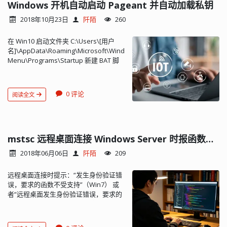
Windows 开机自动启动 Pageant 并自动加载私钥
2018年10月23日
阡陌
260
在 Win10 启动文件夹 C:\Users\[用户
名]\AppData\Roaming\Microsoft\Windows\Start
Menu\Programs\Startup 新建 BAT 脚
本： start "" "C:\Program
Files\TortoiseGit\bin\pageant.exe"
C:\path-to-key1.ppk C:\path-to-
0 评论
阅读全文
key2.ppk 脚本中指明要加载的所有私
钥。 开机后会自动启动并加载私钥...
mstsc 远程桌面连接 Windows Server 时报函数不受支持错误的解决方法
2018年06月06日
阡陌
209
远程桌面连接时提示：“发生身份验证错
误，要求的函数不受支持”（Win7） 或
者“远程桌面发生身份验证错误，要求的
函数不受支持”（Win10）。 这可能是由
于 CredSSP 加密 Oracle 修正。 解决方
法： Win + R 运行 gpedit.msc 本地计算