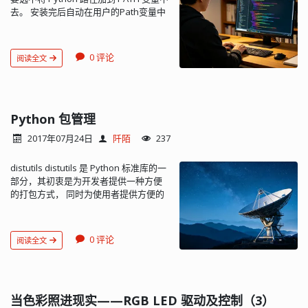
win_private_assemblies=False,
去。 安装完后自动在用户的Path变量中
len()：获取字符串长度 >>> len('中文') 2
cipher=block_cipher, noarchive=False)
加入了两个路径：
>>> len(b'\xe4\xb8\xad\xe6\x96\x87')
pyz = PYZ(a.pure, a.zipped_data,
C:\Users\Matt\AppData\Local\Programs\Python\Python37-
6 >>> len('中文'.encode('utf-8')) 6 字符
cipher=block_cipher) exe = EXE(pyz,
32\Scripts\
串格式化 %d、%f、%s、%x >>> 'Hi,
a.scripts, a.binaries, a.zipfiles,
0 评论
阅读全文
C:\Users\Matt\AppData\Local\Programs\Python\Python37-
%s, you have
a.datas, [], name='main', debug=False,
′
H
i
,
M
i
c
h
a
e
l
,
y
o
u
h
a
v
e
32\ 所以不必再手动添加环境变量了。
1000000.'
bootloader_ignore_signals=False,
pip 被安装在了 Scripts 文件夹。 测试...
>>> '%2d-%02d' % (3, 1) ' 3-01' >>>
strip=False, upx=True, upx_exclude=[],
'%.2f' % 3.1415926 '3.14' >>> 'Age: %s.
runtime_tmpdir=None, console=True )
Python 包管理
Gender: %s' % (25, True) 'Age: 25.
开始打包： pyinstaller -F main.spe...
Gender: True'（注：%s会把任何数据
2017年07月24日
阡陌
237
类型转换为字符串） 列表（list) list 是一
种有序的集合，可以随时添加和删除其
distutils distutils 是 Python 标准库的一
中的元素。 >>> classmates =
部分，其初衷是为开发者提供一种方便
['Michael', 'Bob', 'Tracy'] >>>
的打包方式， 同时为使用者提供方便的
classmates ['Michael', 'Bob', 'Tracy']
安装方式。 setuptools
>>> len(classmates)（注：元素个数）
（easy_install） setuptools 是 Python
3 >>> classmates[0] 'Michael' >>>
的基础包工具，可以帮助我们轻松的下
classmates[1] 'Bob' >>>
0 评论
阅读全文
载，构建，安装，升级，卸载 python 的
classmates[-1]（注：倒数第一个元素）
软件包。setuptools 是对 distutils 的增
'Tracy' >>> classmates[-2] 'Bob' >>>
强, 尤其是引入了包依赖管理。
classmates.append('Adam') （注：追
setuptools 可以为 Python 包创建 egg
加元素到末尾） >>> classmates
文件， Python 与 egg 文件的关系，相
当色彩照进现实——RGB LED 驱动及控制（3）
['Michael', 'Bob', 'Tracy', 'Adam'] >>>