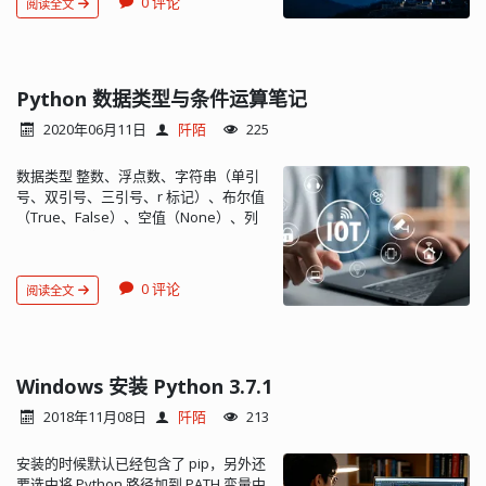
0 评论
阅读全文
resource_path(relative_path): if
getattr(sys, 'frozen', False): # 是否
Bundle Resource base_path =
sys._MEIPASS else: base_path =
os.path.abspath(".") return
Python 数据类型与条件运算笔记
os.path.join(base_path, relative_path)
2020年06月11日
阡陌
225
filename =
resource_path(os.path.join("web",
数据类型 整数、浮点数、字符串（单引
"mesh.html")) # 访问 html 文件用
号、双引号、三引号、r 标记）、布尔值
filename 就可以了 print(filename) 打包
（True、False）、空值（None）、列
文件： 首先生成 spec 文件： pyi-
表、字典、集合、用户自定义数据类型
makespec -F main.py 会生成
字符串 字符串的单引号、双引号基本没
main.spec 文件，编辑它： datas 添加
有区别。 str 在内存中是用 Unicode 编
('web', 'web')，web 文件夹存放了
0 评论
阅读全文
码的 str 与 bytes 转换 用 ecode() 方法
html、js 等文件，这个文件夹会被打包
转换为 bytes，用 decode() 方法从
进去。 # -*- mode: python ; coding: utf-
bytes 转换为 str >>>
8 -*- block_cipher = None a =
'ABC'.encode('ascii') b'ABC' >>> '中
Analysis(['main.py'], pathex=
文'.encode('utf-8')
Windows 安装 Python 3.7.1
['E:
\
projects
\
python
\
test'], binaries=[],
b'\xe4\xb8\xad\xe6\x96\x87' >>>
datas=[('web', 'web')], hiddenimports=
2018年11月08日
阡陌
213
b'\xe4\xb8\xad\xe6\x96\x87'.decode('utf-
[], hookspath=[], runtime_hooks=[],
8') '中文' 注意 b 前缀（表示 bytes）的
excludes=[],
安装的时候默认已经包含了 pip，另外还
用法 函数方法 ord()：获取字符的整数表
win_no_prefer_redirects=False,
要选中将 Python 路径加到 PATH 变量中
示 chr()：把编码转换为对应的字符