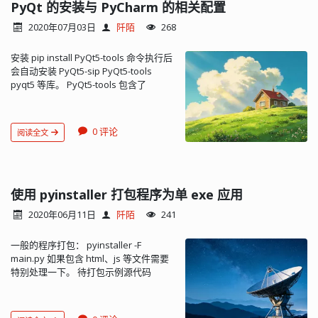
中国科学技术大学：
PyQt 的安装与 PyCharm 的相关配置
https://pypi.mirrors.ustc.edu.cn/simple/
2020年07月03日
阡陌
268
你可以在使用 pip 时通过 -i 参数指定使
用上述源： pip install -i
安装 pip install PyQt5-tools 命令执行后
https://pypi.tuna.tsinghua.edu.cn/simple
会自动安装 PyQt5-sip PyQt5-tools
some-package 如果想要永久修改，可
pyqt5 等库。 PyQt5-tools 包含了
以在 pip 配置文件中设置。配置文件位
designer.exe 等工具。 SIP 库的作用是
置和名称取决于操作系统： Linux/Unix:
为 C 和 C++ 库创建 Python 绑定。 配置
~/.pip/pip.conf Windows:
PyCharm 菜单 Settings => Tools =>
%APPDATA%\pip\pip.ini（%APPDATA%
0 评论
阅读全文
External Too...
指 C:\Users\用户名
\AppData\Roaming） 若文件不存在，
则需手动创建。 配置文件内容如下：
[global] index-url =
使用 pyinstaller 打包程序为单 exe 应用
https://pypi.tuna.tsinghua.edu.cn/simple
对于使用 http 的源，可以选择性地加上
2020年06月11日
阡陌
241
trusted-host 以信任它，避免出现警告
信息。例如： [global] index-url =
一般的程序打包： pyinstaller -F
http://pypi.douban.com/simple
main.py 如果包含 html、js 等文件需要
trusted-host = pypi.douban.com 这样
特别处理一下。 待打包示例源代码
配置后，你每次使用 pip 安装包时都会
main.py： #!/usr/bin/python # -*-
默认使用这个...
coding: UTF-8 -*- # 生成资源文件目录访
问路径 def