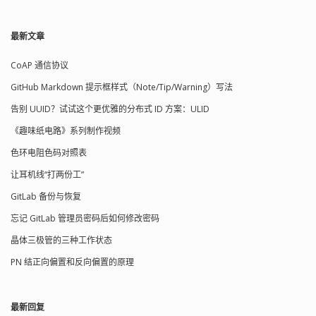
d.get('Thomas') （注：返回None）
>>> d.get('Thomas', -1) -1 弹出一个键值
对（删除） >>> d.pop('Bob') 75 >>> d
最新文章
{'Adam': 67, 'Tracy': 85, 'Michael': 95} 集
合（set） set 和 dict 类似，也是一组
CoAP 通信协议
key 的集合，但不存储 value。由于 key
不能重复，所以，在 set 中，没有重复
GitHub Markdown 提示框样式（Note/Tip/Warning）写法
的 key。这就是数学中集合的概念了。
告别 UUID？试试这个更优雅的分布式 ID 方案：ULID
可以使用大括号 { } 或者 set() 函数创建
集合，注意：创建一个空集合必须用
《趣味纸电路》系列制作视频
set() 而不是 { }，因为 { } 是用来创建一
个空字典。 重复元素在 set 中自动被过
色环电阻色码对照表
滤： >>> s = set([1, 1, 2, 2, 3, 3]) >>> s
让耳机线“打两份工”
{1, 2, 3} >>> s.add(4) >>> s {1, 2, 3, 4}
>>> s.remove(4) （注：删除一个元素，
GitLab 备份与恢复
不能使用pop(4)） >>> s {1, 2, 3} 两个集
合的交集、并集运算 >>> s1 = set([1, 2,
忘记 GitLab 管理员密码后如何修改密码
3]) >>> s2 = set([2, 3, 4]) >>> s1 & s2 {2,
晶体三极管的三种工作状态
3} >>> s1 | s2 {1, 2, 3, 4} 条件运算 if ...
elif ... else ... age = 3 if age >= 18:
PN 结正向偏置和反向偏置的原理
print('adult') elif age >= 6:
print('teenager') else: print('kid') if x:
（注：只要x是非零数值、非空字符串、
最新回复
非空list等，就判断为True）