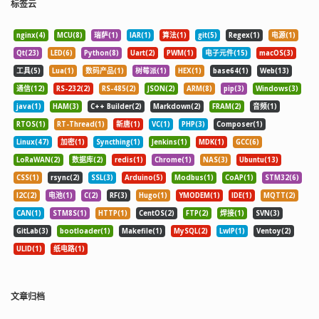
标签云
nginx(4)
MCU(8)
瑞萨(1)
IAR(1)
算法(1)
git(5)
Regex(1)
电源(1)
Qt(23)
LED(6)
Python(8)
Uart(2)
PWM(1)
电子元件(15)
macOS(3)
工具(5)
Lua(1)
数码产品(1)
树莓派(1)
HEX(1)
base64(1)
Web(13)
通信(12)
RS-232(2)
RS-485(2)
JSON(2)
ARM(8)
pip(3)
Windows(3)
java(1)
HAM(3)
C++ Builder(2)
Markdown(2)
FRAM(2)
音频(1)
RTOS(1)
RT-Thread(1)
新唐(1)
VC(1)
PHP(3)
Composer(1)
Linux(47)
加密(1)
Syncthing(1)
Jenkins(1)
MDK(1)
GCC(6)
LoRaWAN(2)
数据库(2)
redis(1)
Chrome(1)
NAS(3)
Ubuntu(13)
CSS(1)
rsync(2)
SSL(3)
Arduino(5)
Modbus(1)
CoAP(1)
STM32(6)
I2C(2)
电池(1)
C(2)
RF(3)
Hugo(1)
YMODEM(1)
IDE(1)
MQTT(2)
CAN(1)
STM8S(1)
HTTP(1)
CentOS(2)
FTP(2)
焊接(1)
SVN(3)
GitLab(3)
bootloader(1)
Makefile(1)
MySQL(2)
LwIP(1)
Ventoy(2)
ULID(1)
纸电路(1)
文章归档