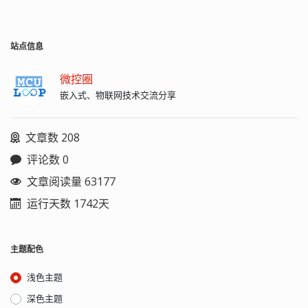
界面库上向 C++ Qt 靠...
以下载源代码，进入根目录执行 python
的 tuple 定义时必须加一个逗号,，来消
setup.py install 来安...
除歧义： >>> t = (1) >>> t（注：此时t的
值是整型数值1，而不是一个元组） 1
站点信息
>>> t = (1,) >>> t (1,) 字典（dict） 字典
在其他语言中也称为 map，使用键-值
（key-value）存储，具有极快的查找速
微控圈
度。 为什么 dict 查找速度这么快？因为
嵌入式、物联网技术交流分享
dict 的实现原理和查字典是一样的。假
设字典包含了 1 万个汉字，我们要查某
一个字，一个办法是把字典从第一页往
文章数 208
后翻，直到找到我们想要的字为止，这
种方法就是在 list 中查找元素的方法，
评论数 0
list 越大，查找越慢。另一种方法是先在
文章阅读量 63177
字典的索引表里（比如部首表）查这个
字对应的页码，然后直接翻到该页，找
运行天数 1742天
到这个字。无论找哪个字，这种查找速
度都非常快，不会随着字典大小的增加
而变慢。 >>> d = {'Michael': 95, 'Bob':
75, 'Tracy': 85} >>> d['Michael'] 95 >>>
主题配色
d['Adam'] = 67 （注：添加新键值对）
>>> d {'Adam': 67, 'Tracy': 85, 'Michael':
浅色主题
95, 'Bob': 75} key 是否存在 >>>
'Thomas' in d False >>>
深色主题