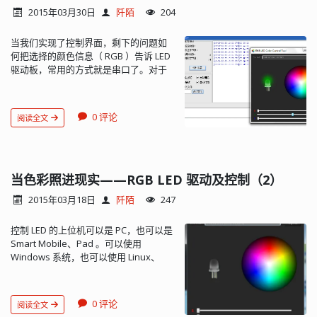
当于 Java 与 jar 包的关系。setuptools
classmates.insert(1, 'Jack')（注：追加
2015年03月30日
阡陌
204
提供的 easy_install 脚本可以用来安装
元素到某序号之后） >>> classmates
egg 包。 另外， easy_install 可以自动
['Michael', 'Jack', 'Bob', 'Tracy', 'Adam']
当我们实现了控制界面，剩下的问题如
从 PyPI 上下载相关的包，并完成安装，
>>> classmates.pop()（注：弹出末尾
何把选择的颜色信息（ RGB ）告诉 LED
升级。 地址：
元素，不要与队列混淆，况且也没有
驱动板，常用的方式就是串口了。对于
https://pypi.python.org/pypi/setuptools
push方法） 'Adam' >>> classmates
单片机来说更为专业的叫法是 Uart 口，
安装： 进入源文件根目录，执行 python
['Michael', 'Jack', 'Bob', 'Tracy'] >>>
即 Universal Asynchronous
setup.py install 安装完后 CMD 中执行
classmates.pop(1)（注：弹出指定序号
Receiver/Transmitter（通用异步收发
easy_install 命令，进行检测，如果提
元素） 'Jack' >>> classmates
0 评论
阅读全文
器）接...
示： error: No urls, filenames, or
['Michael', 'Bob', 'Tracy'] >>>
requirements specified (see –help) 说
classmates[1] = 'Sarah'（注：直接给某
明安装成功。 pip pip 是安装，管理
元素赋值） >>> classmates ['Michael',
Python 包的工具。它是对 easy_install
'Sarah', 'Tracy'] list 里面的元素的数据
当色彩照进现实——RGB LED 驱动及控制（2）
的一种增强。 同样可以从 PyPI 上自动下
类型也可以不同 >>> L = ['Apple', 123,
载，安装包。在 pip 中，安装前所有需
True] list 元素也可以是另一个 list >>> s
2015年03月18日
阡陌
247
要的包都要先下载，所以不会出现安装
= ['python', 'java', ['asp', 'php'],
了一部分，另一部分没安装的情况所有
'scheme'] >>> len(s) 4 >>> s[2][1] 'php'
控制 LED 的上位机可以是 PC，也可以是
安装的包会被跟踪，所以你可以知道为
元组（tuple） tuple 和 list 非常类似，
Smart Mobile、Pad 。可以使用
什么他们被安装，同时可以卸载。无需
但是 tuple 一旦初始化就不能修改，所
Windows 系统，也可以使用 Linux、
使用 egg 文件。使用方式比 setuptools
以，自然也没有 append()、insert() 这
Android 系统。考虑到跨平台的便利性
更简单： pip install pkg_name pip
样的方法。 可以近似地理解为常量数
和语言之间的关联性，我选用了 Python
uninstall pkg_name 如果已安装
组。 >>> classmates = ('Michael',
+ PyQt 的搭配。既能利用 Python 的良
setuptools，则可以直接用 easy_install
'Bob', 'Tracy') >>> classmates
0 评论
阅读全文
好的跨平台能力和便捷的编程，又能在
来安装 pip： easy_install pip 当然也可
('Michael', 'Bob', 'Tracy') 只有 1 个元素