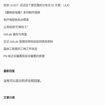
告别 UUID？试试这个更优雅的分布式 ID 方案：ULID
《趣味纸电路》系列制作视频
色环电阻色码对照表
让耳机线“打两份工”
GitLab 备份与恢复
忘记 GitLab 管理员密码后如何修改密码
晶体三极管的三种工作状态
PN 结正向偏置和反向偏置的原理
最新回复
没有可以显示的评论和回复。
文章分类