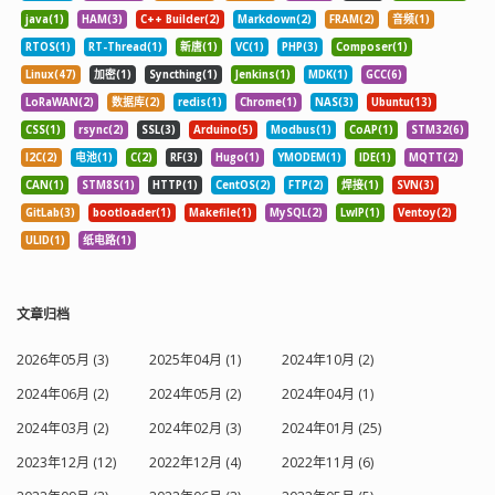
java(1)
HAM(3)
C++ Builder(2)
Markdown(2)
FRAM(2)
音频(1)
RTOS(1)
RT-Thread(1)
新唐(1)
VC(1)
PHP(3)
Composer(1)
Linux(47)
加密(1)
Syncthing(1)
Jenkins(1)
MDK(1)
GCC(6)
LoRaWAN(2)
数据库(2)
redis(1)
Chrome(1)
NAS(3)
Ubuntu(13)
CSS(1)
rsync(2)
SSL(3)
Arduino(5)
Modbus(1)
CoAP(1)
STM32(6)
I2C(2)
电池(1)
C(2)
RF(3)
Hugo(1)
YMODEM(1)
IDE(1)
MQTT(2)
CAN(1)
STM8S(1)
HTTP(1)
CentOS(2)
FTP(2)
焊接(1)
SVN(3)
GitLab(3)
bootloader(1)
Makefile(1)
MySQL(2)
LwIP(1)
Ventoy(2)
ULID(1)
纸电路(1)
文章归档
2026年05月 (3)
2025年04月 (1)
2024年10月 (2)
2024年06月 (2)
2024年05月 (2)
2024年04月 (1)
2024年03月 (2)
2024年02月 (3)
2024年01月 (25)
2023年12月 (12)
2022年12月 (4)
2022年11月 (6)