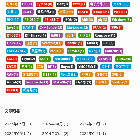
Qt(23)
LED(6)
Python(8)
Uart(2)
PWM(1)
电子元件(15)
macOS(3)
工具(5)
Lua(1)
数码产品(1)
树莓派(1)
HEX(1)
base64(1)
Web(13)
通信(12)
RS-232(2)
RS-485(2)
JSON(2)
ARM(8)
pip(3)
Windows(3)
java(1)
HAM(3)
C++ Builder(2)
Markdown(2)
FRAM(2)
音频(1)
RTOS(1)
RT-Thread(1)
新唐(1)
VC(1)
PHP(3)
Composer(1)
Linux(47)
加密(1)
Syncthing(1)
Jenkins(1)
MDK(1)
GCC(6)
LoRaWAN(2)
数据库(2)
redis(1)
Chrome(1)
NAS(3)
Ubuntu(13)
CSS(1)
rsync(2)
SSL(3)
Arduino(5)
Modbus(1)
CoAP(1)
STM32(6)
I2C(2)
电池(1)
C(2)
RF(3)
Hugo(1)
YMODEM(1)
IDE(1)
MQTT(2)
CAN(1)
STM8S(1)
HTTP(1)
CentOS(2)
FTP(2)
焊接(1)
SVN(3)
GitLab(3)
bootloader(1)
Makefile(1)
MySQL(2)
LwIP(1)
Ventoy(2)
ULID(1)
纸电路(1)
文章归档
2026年05月 (3)
2025年04月 (1)
2024年10月 (2)
2024年06月 (2)
2024年05月 (2)
2024年04月 (1)