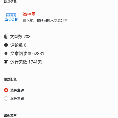
然支持按时间排序 的标识符。 它的设计
站点信息
目标很明确： 全局唯一：不怕分布式环
境下的冲突 时间有序：生成顺序 = 时间
微控圈
顺序 紧凑可读：比 UUID 更短、更友好
嵌入式、物联网技术交流分享
ULID 长什么样？ 一个标准的 ULID 看起
来是这样的：
01H4Z7X8J7F9VYMQK7Z9G9Z9Z9 它是
文章数 208
基于 Crockford's Base32 编码的（包含
0–9和 A–Z，去除了 I、L、O、U 以避免
评论数 0
混淆），生成的字符串通常统一显示为
大写，解码时大小写不敏感。 ULID 的结
文章阅读量 62831
构 ULID 一共 128 位（16 字节），分为
运行天数 1741天
两部分： 部分 长度 作用 时间戳 48 位
Unix 毫秒时间（1970–2088） 随机数 80
位 保证唯一性 ┌───────────────
Timestamp (48 bits)
主题配色
───────────────┐
┌───────────────────────────────────────────────
浅色主题
│ Time │ Randomness │
└───────────────────────────────────────────────
深色主题
为什么要选 ULID？ 1、全局唯一性 ULID
结合了时间 + 随机数，即使在高并发的
分布式环境中，碰撞概率也极低。 2、天
最新文章
生支持排序 因为时间戳在最前面，ULID