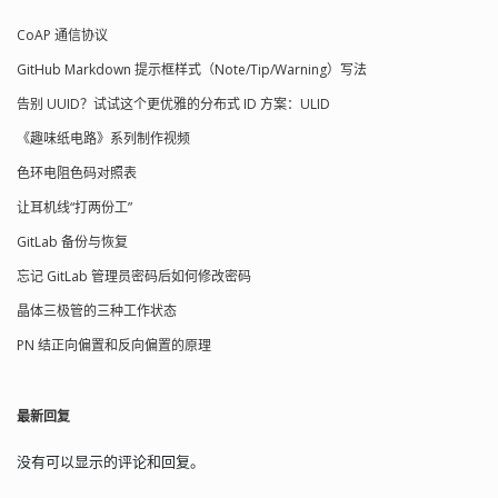
天然按时间递增。你可以直观地看到，
CoAP 通信协议
随着时间推移，前面的字符会变大：
01H4Z...（较早） 01H5A...（较晚） 这意
GitHub Markdown 提示框样式（Note/Tip/Warning）写法
味着： 数据库按主键排序 ≈ 按时间排序
不需要额外的时间字段 查询更快，索引
告别 UUID？试试这个更优雅的分布式 ID 方案：ULID
更高效 Tip 不要试图在 Windows 11 的
《趣味纸电路》系列制作视频
资源管理器里按文件名排序来验证 ULID
文件名的时间排序，因为该资源管理器
色环电阻色码对照表
目前只支持自然排序。可以尝试换其他
资源管理器或在命令行中列出文件。 3、
让耳机线“打两份工”
比 UUID 更紧凑 类型 长度 示例 UUID 36
GitLab 备份与恢复
字符 550e8400-e29b-41d4-a716-
446655440000 ULID 26 字符
忘记 GitLab 管理员密码后如何修改密码
01H4Z7X8J7F9VYMQK7Z9G9Z9Z9 更短
晶体三极管的三种工作状态
不含 - 更适合 URL / 文件名 4、高性能 &
去中心化 ULID 的生成： 不需要中心服务
PN 结正向偏置和反向偏置的原理
器 不需要锁 本地即可生成，非常适合微
服务、消息队列、日志系统 5、跨平台支
持 主流语言几乎都有成熟实现：Java /
最新回复
Go / Python / Rust / JavaScript。 什么
时候不该用 ULID？ 虽然 ULID 很香，但
并不是万能药。以下场景请慎重考虑：
没有可以显示的评论和回复。
❌ 需要完全随机且无规律的 ID 如果你的