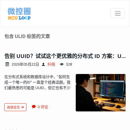
包含 ULID 标签的文章
告别 UUID？试试这个更优雅的分布式 ID 方案：ULID
2026年05月22日
阡陌
328
在分布式系统和数据库设计中，“如何生
成一个唯一的ID” 一直是个经典话题。我
们最熟悉的可能是 UUID，但它也有不少
槽点：无法排序、存储占用大、可读性
差。今天给大家介绍一个非常有潜力的
替代品 —— ULID（Universally Unique
0 评论
阅读全文
Lexicographically Sortable
Identifier）。 什么是 ULID？ ULID 的全
称是 通用唯一词典分类标识符。简单来
说，它是一种既能保证全局唯一，又天