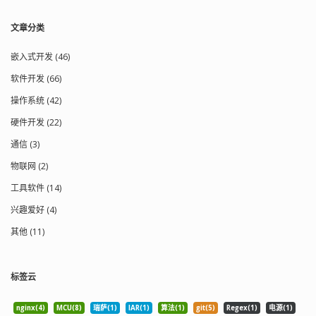
业务要求 ID 不能泄露任何时间信息（例
如用于订单号防止被爬虫推测销量），
文章分类
ULID 的前缀时间戳可能会暴露生成频率
和时间。这种情况下，UUIDv4 这种完全
随机的方案更安全。 ❌ 需要绝对连续且
嵌入式开发 (46)
无空洞的 ID ULID 是“趋势递增”，不是
软件开发 (66)
“绝对连续”。由于随机部分的存在，它会
有空洞。如果你的系统要求 ID 必须严格
操作系统 (42)
连续（1, 2, 3...），ULID 不适合。 ❌ 存储
硬件开发 (22)
空间极度敏感 虽然比 UUID 短，但如果
是海量数据且不需要排序，单纯的整型
通信 (3)
自增 ID（Int/Long）仍然是最省空间
的。 ULID 适合用在哪些场景？ 日志系统
物联网 (2)
按时间生成、天然有序，非常适合做日
工具软件 (14)
志追踪 ID。 分布式系统 不依赖数据库自
增 ID，避免单点瓶颈。 数据库主键
兴趣爱好 (4)
B+Tree 索引友好，写入性能更好。 消息
队列 消息 ID 自带时间顺序，消费端更容
其他 (11)
易处理。 总结 ULID 是一个兼顾“唯一
性、时间排序、紧凑性”的现代分布式 ID
方案。如果你正在寻找一个比 UUID 更优
标签云
雅、比雪花算法更简单的方案，不妨试
试 ULI...
nginx(4)
MCU(8)
瑞萨(1)
IAR(1)
算法(1)
git(5)
Regex(1)
电源(1)