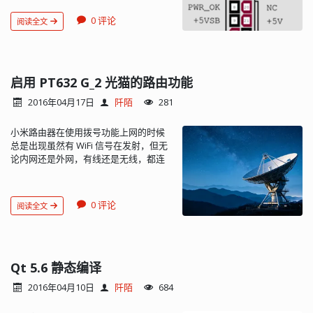
用 ATX 电源会带来不少的方便。 ATX 电
源有多组输出，这是其中的一组，24
0 评论
阅读全文
Pins 的主板供电连接器...
启用 PT632 G_2 光猫的路由功能
2016年04月17日
阡陌
281
小米路由器在使用拨号功能上网的时候
总是出现虽然有 WiFi 信号在发射，但无
论内网还是外网，有线还是无线，都连
不上的尴尬状态。唯有断电重启路由器
才能解决，等了几个版本，都没有修复
这么严重的问题。说实在的，几百块钱
0 评论
阅读全文
的小米路由器跟几十块钱的路由器摆在
一起，只能算得上是一个花瓶。 电信安
装的光猫终端（友华 PT632 G_2）默认
只是调制解调器的功能，但其实是具备
完整的路由器功能的。于是打算让小米
Qt 5.6 静态编译
路由器退居二线，做二级路由算...
2016年04月10日
阡陌
684