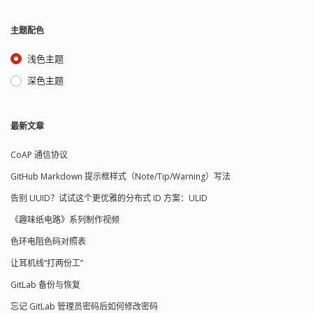
主题配色
浅色主题
深色主题
最新文章
CoAP 通信协议
GitHub Markdown 提示框样式（Note/Tip/Warning）写法
告别 UUID？试试这个更优雅的分布式 ID 方案：ULID
《趣味纸电路》系列制作视频
色环电阻色码对照表
让耳机线“打两份工”
GitLab 备份与恢复
忘记 GitLab 管理员密码后如何修改密码