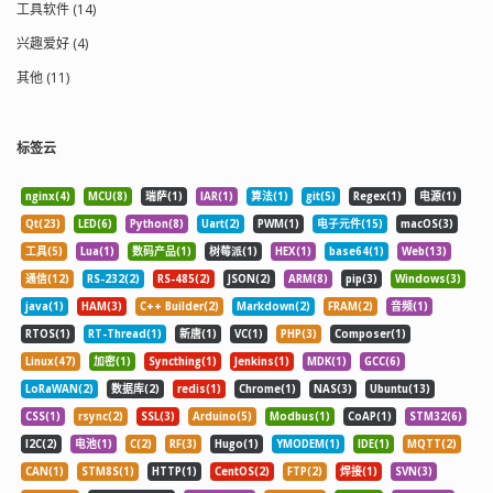
工具软件 (14)
兴趣爱好 (4)
其他 (11)
标签云
nginx(4)
MCU(8)
瑞萨(1)
IAR(1)
算法(1)
git(5)
Regex(1)
电源(1)
Qt(23)
LED(6)
Python(8)
Uart(2)
PWM(1)
电子元件(15)
macOS(3)
工具(5)
Lua(1)
数码产品(1)
树莓派(1)
HEX(1)
base64(1)
Web(13)
通信(12)
RS-232(2)
RS-485(2)
JSON(2)
ARM(8)
pip(3)
Windows(3)
java(1)
HAM(3)
C++ Builder(2)
Markdown(2)
FRAM(2)
音频(1)
RTOS(1)
RT-Thread(1)
新唐(1)
VC(1)
PHP(3)
Composer(1)
Linux(47)
加密(1)
Syncthing(1)
Jenkins(1)
MDK(1)
GCC(6)
LoRaWAN(2)
数据库(2)
redis(1)
Chrome(1)
NAS(3)
Ubuntu(13)
CSS(1)
rsync(2)
SSL(3)
Arduino(5)
Modbus(1)
CoAP(1)
STM32(6)
I2C(2)
电池(1)
C(2)
RF(3)
Hugo(1)
YMODEM(1)
IDE(1)
MQTT(2)
CAN(1)
STM8S(1)
HTTP(1)
CentOS(2)
FTP(2)
焊接(1)
SVN(3)