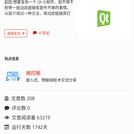
起因 想要发布一个 Qt 小软件，但不得不
附带一批动态链接库是件不爽的事情。
以前介绍过一种方法，将动态链接库打
包到可执行程序文件中去，实现单文件
化（Qt 之可执行文件单文件化）。目的
虽然达到了，但很有可能被某些杀毒软
0 评论
阅读全文
件、某某管家之类的给识别成病毒、木
马，还是不爽...
站点信息
微控圈
嵌入式、物联网技术交流分享
文章数 208
评论数 0
文章阅读量 63219
运行天数 1742天