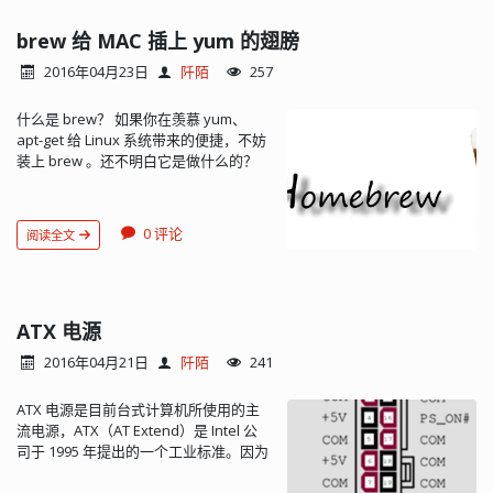
brew 给 MAC 插上 yum 的翅膀
2016年04月23日
阡陌
257
什么是 brew？ 如果你在羡慕 yum、
apt-get 给 Linux 系统带来的便捷，不妨
装上 brew 。还不明白它是做什么的？
brew 全称为 Homebrew，官网（
http://brew.sh/ ）给它的定位是这样
的： The missing package manager
0 评论
阅读全文
for OS X. Homebrew installs the stuff
you need that Apple didn’t. brew 可以
自动解决软件包的依赖关系，方便软件
包的安装、更新和卸载。可以称得上是
MAC 系统中的一大神...
ATX 电源
2016年04月21日
阡陌
241
ATX 电源是目前台式计算机所使用的主
流电源，ATX（AT Extend）是 Intel 公
司于 1995 年提出的一个工业标准。因为
使用广泛，在做一些电子制作时直接使