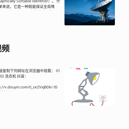
ically Sortable Identifier）。 什
Hub 的扩展语法。在不支持该特性的
比如是否用到代理服务器，目的主机
符。简单来说，它是一种既能保证全局唯
会降级显示为普通的块引用，不会破坏文
P 消息本身，例如 CoAP 端口号，
明确： 全局唯一：不怕分布式环境下
实际携带数据内容， 若有， 前面加
 更短、更友好 ULID 长什么样？ 一
那么就代表这是一个 0 长度的 payload。
G9Z9Z9 它是基于 Crockford's
yload，那么必须当作消息格式错误处
、U 以避免混淆），生成的字符串通常统一
某资源 0.02 POST 方法——用于创建
共 128 位（16 字节），分为两部分：
E 方法——用于删除某资源 URI 一个
8） 随机数 80 位 保证唯一性
entifier，统一资源标识符）所描述，例如一
──────────┐
视频
为：
──────────────┐ │ Time │
CoAP 的 URL 和 HTTP 的有很相似的地方，
coap 默认端口 UDP 5683，coaps 默认
────────────────┘ 为什么要
 的 URL 是一样的，比如不区分大小写
数，即使在高并发的分布式环境中，碰撞概
资源定位器）是一种特定的 URI，这种 URI
者直接复制下列网址在浏览器中观看： 01
D 天然按时间递增。你可以直观地看
 CoAP 的安全性是用 DTLS 加密实
Q/ 02 洗衣机 抖音：
01H5A...（较晚） 这意味着： 数据
源非常少的终端和极有限的带宽下可能会
：
快，索引更高效 Tip 不要试图在
以 GET 流程为例子，有没有发现，其
//v.douyin.com/0_ceZVxJBDk/ 05
ID 文件名的时间排序，因为该资源管理器
1 代表 GET 请求，MID 是请求消息
 酷科学 抖音：
列出文件。 3、比 UUID 更紧凑
ps://v.douyin.com/XEpjgyaSyFU/
46655440000 ULID 26 字符
e Server 收到请求后，就会返回应答 2.05,
RL / 文件名 4、高性能 & 去中心化 ULID
 C 双向收发 基于消息的双向通信
非常适合微服务、消息队列、日志系统
独立向对方发送请求。双方可当 client 或
 / Rust / JavaScript。 什么时
之间是单向通信的（用 websocket 除
以下场景请慎重考虑： ❌ 需要完全随机且
ver 是可以双向通信，双方都可以主动向对方
信息（例如用于订单号防止被爬虫推测销