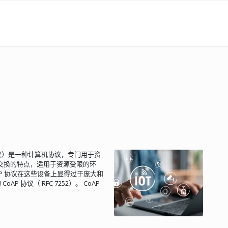
l，受限应用协议）是一种计算机协议，专门用于资
交换的特点，适用于资源受限的环
TP 协议在这些设备上显得过于庞大和
oAP 协议（ RFC 7252）。 CoAP
 UDP 和异步消息，而请求/响应层
是 CoAP 的最低层，处理端点之间的
有助于检测消息重复。CoAP 协议使用
消息，客户端可以使用这种消息确保