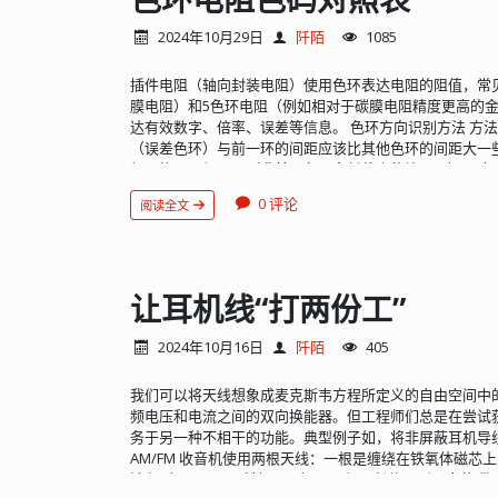
发送请求。这也是 CoAP 协议解决物联网场景问题的关键所
量），ULID 的前缀时间戳可能会暴露生成频率和时间。这种
订阅与发布模型的，CoAP 通过扩展协议方式也简单的实
方案更安全。 ❌ 需要绝对连续且无空洞的 ID ULID 是“
2024年10月29日
阡陌
1085
需要定期去查询服务器端某个资源的最新状态时，订阅与
分的存在，它会有空洞。如果你的系统要求 ID 必须严格连续（1, 2
型，客户端就要周期的不断发送请求到服务器端。 模型框架： 关
储空间极度敏感 虽然比 UUID 短，但如果是海量数据且
插件电阻（轴向封装电阻）使用色环表达电阻的阻值，常
表 CoAP 的某个资源 观察者 Observer：代表对某个 C
ID（Int/Long）仍然是最省空间的。 ULID 适合用在
膜电阻）和5色环电阻（例如相对于碳膜电阻精度更高的金
Registration： 观察者需要向服务器登记感兴趣的主题 通知 
序，非常适合做日志追踪 ID。 分布式系统 不依赖数据库自
达有效数字、倍率、误差等信息。 色环方向识别方法 方法
主题发生内容变化时，服务器主动通知到观察者 观察协议在 C
B+Tree 索引友好，写入性能更好。 消息队列 消息 ID
（误差色环）与前一环的间距应该比其他色环的间距大一
Observe option， 其值为整数，通过该 options 来
结 ULID 是一个兼顾“唯一性、时间排序、紧凑性”的现代分
征可能不是很明显（尤其是色环多封装小的情况下），这
里面： oberser value 为 0： 代表向服务器端订阅一个主题。
比 UUID 更优雅、比雪花算法更简单的方案，不妨试试 ULI..
第一环。 方法2：找误差环法，快速找出误差环 误差环
务器端移除一个已订阅主题。 在 notification 消息里面： o
0 评论
阅读全文
差环色：棕色、金色、银色。特别是金色、银色、底色，
时，检测到顺序，以便客户端可以知道状态变化的先后。
有金色、银色、底色环，就基本认定末尾环的位置。 方法
/temperature 当 temperature 发生状态改变时
值 仅靠色环间距无法判定方向，可尝试读值，与标称阻
token，就可以与之前订阅主题关联起来，以此确定是哪个主题订
方向。例如：色序：棕、黑、黑、黄、棕，其值为：100 × 1000
以分次向 CoAP Server 订阅多个资源主题。 一个 CoAP
正常标称值，若反色序：棕、黄、黑、黑、棕，其值为 140 × 1
让耳机线“打两份工”
（CoAP Client）订阅。 这样就通过了 CoAP Server 实现
非正常标称值。 常用电阻阻值表 电阻标准由 IEC（国际
信。 可以通过灵活设计服务器上的资源链接，来实现对
IEC60063 和 EN60115-2。电子元器件厂商为了便
阀值等）。 比如订阅主题是: coap://server/temperature/
2024年10月16日
阡陌
405
的规格不至太多，采用了统一的标准组成的元件的数值。电阻的
CoAP Server 需要发送通...
E48、E96、E192 六大系列，分别使用于允许偏差为 ±20、± 
我们可以将天线想象成麦克斯韦方程所定义的自由空间中
的电阻器。其中以 E24 和 E96 两个系列为最常用。这里的 “E”
频电压和电流之间的双向换能器。但工程师们总是在尝试
Spacing），它指明了电阻的基准值（有效数字），计算
务于另一种不相干的功能。典型例子如，将非屏蔽耳机导线重
R
=
(
10
n
)
m
AM/FM 收音机使用两根天线：一根是缠绕在铁氧体磁芯
波段（550-1600 千赫 (kHz)）；一根是长约一到两米的“鞭状