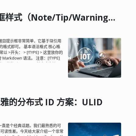
 协议特点 CoAP 协议网络传输层
 REST 架构，这意味着服务器上的资源
P 的 POST、GET、PUT 和
GitHub Markdown 提示框样式（Note/Tip/Warning）写法
了简化。 CoAP 采用二进制格式，相比
少传输的数据量。 CoAP 协议轻量化，
十个字节。 CoAP 支持可靠传输、数
 多播，这意味着可以同时向多个设备发
警告等醒目提示框非常简单，它基于块引用
景。这与 TCP 的机制类似，对方必
定的格式即可。 基本语法格式 核心格
 协议有 4 种消息类型：CON、
>开头： > [!TYPE] > 这里放你的
N 请求被发送，那么对方必须做出响
rkdown 语法。 注意：[!TYPE]
发送，那么对方不必做出回应。这适用于
 5 种类型 GitHub 目前官方支持以
消息，对应的是 CON 消息的应
题： [!NOTE]（蓝色） 用途：补
误时，不能回 ACK 消息，必须回
（绿色） 用途：建议或小贴士，帮助用
：2 bit，版本信息，当前为 0x01。
用途：用户达成目标必须知晓的关键信
种。 TKL：4 bit，token 长度， 当前支持
的内容，避免潜在问题或风险。
3 bit（0 ~ 7）和后 5 bit（0 ~
可能导致负面后果（如数据丢失）。 代码
 0.01-0.31 Indicates a request
个小技巧。 > [!IMPORTANT] > 这是关
雅的分布式 ID 方案：ULID
.00-7.31 Reserved Message ID：16
AUTION] > 危险操作，请极其小心。 解
MID 不变。在一次会话中 ID 总是保持
是一个小技巧。 Important 这是关
选，用于将响应与请求匹配。 token
危险操作，请极其小心。 使用注意事项 适
 token, 服务器在任何结果响应中都
ests、Discussions、Gists 中渲
唯一性。token 还是消息安全性的一
 一直是个经典话题。我们最熟悉的可
语法，包括段落、列表、代码块、图片
证通过。标记是 ID 的另一种表现。
大、可读性差。今天给大家介绍一个非常
且尽量限制每篇文章 1 - 2 个，避
零到多个 options。 主要用于描述