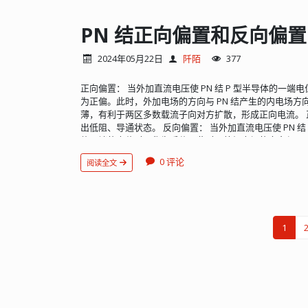
导通电压
（硅管 0.7V，锗管 0.3V），并且集电结正偏
U
b
e
≤
−
U
o
n
U
c
b
≥
0
I
c
U
c
e
PNP：
，
随
的增大而增大，
I
c
<
β
∗
I
b
U
c
e
显的特征：
。 饱和状态时的
叫饱和压降
PN 结正向偏置和反向偏
U
c
e
s
I
c
条件下的饱和压降
，如 3DG130C 在
＝ 300mA 时
U
c
e
s
管的
取 0.3V，PNP 锗管取 -0.1V，大功率硅管在
2024年05月22日
阡陌
377
CE 间的压降较小，相当于开关闭合。 值得注意的是，NPN 
性曲线分别在第一和第三象限，也就是说 PNP 三极管的电压条
正向偏置： 当外加直流电压使 PN 结 P 型半导体的一端
为正偏。此时，外加电场的方向与 PN 结产生的内电场方向
薄，有利于两区多数载流子向对方扩散，形成正向电流。 正
出低阻、导通状态。 反向偏置： 当外加直流电压使 PN 结 
体一端的电位时，称为反偏。此时，外加电场的方向与 P
强了内电场，使 PN 结加宽，阻碍了多子的扩散运动。 反
0 评论
阅读全文
高阻、截止状态。由于少子浓度主要与温度相关，因此反向
1