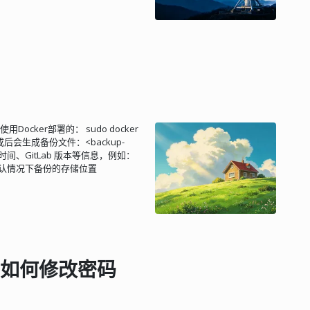
定用户使用耳机或有线耳塞，则完全
范围为 0 ~ (n - 1)。所以，E24 有
鞭状天线的技术，即简单地重复利用无
以 10 的 x 次方，就可以得到各种各
MP3 播放器上，因为 MP3 也带
 无线电功能的电子设备的设计师所采
 mm × 35 mm × 10 mm，一次充电可工
为天线。 基本非屏蔽耳机电缆包含三根导
线上，而公用音频线则用作音频的返
一根导线阻止射频信号接地，同时仍让
lutions Si47xx AM/FM 接收
M 天线作用，只需少数几个附加无源
是使用Docker部署的： sudo docker
到接收器前端，同时阻断天线输入的音
te 备份完成后会生成备份文件：<backup-
阻抗的音频路径和一个高阻抗的射频
含了备份时间、GitLab 版本等信息，例如：
行保护和放电，并确保信号只传到其应
up.tar 默认情况下备份的存储位置
Instruments LM4910 耳机功
c/gitlab/gitlab.rb
3：这个 LM4910 耳机放大器通过
/gitlab/trusted-certs 自动删除旧备份 如果
三线、左/右音频耳机插孔接收来自
c/gitlab/gitlab.rb： ##
FM 信号则通过一个 100 皮法拉
_rails['backup_keep_time'] = 604800
) 超出耳机放大器和接收器的额定值，
l reconfigure 恢复 从备份文件
应该只限于 FM 波段的广播信号（88
个全新的程序，但要选用与备份文件一致
kHz）也有效。理论上，只要耳机线长度合
lab/gitlab.rb
码后如何修改密码
因为长度在一米到一点五米之间的耳机
/gitlab/trusted-certs 重新配置，执行：
产生效果和作用。对于 AM 波段，
var/opt/gitlab/backups/（如果没
结语 工程师们一直在寻求利用像电线这
stop puma sudo gitlab-ctl
一个绝佳实例。综上所述，只要配置一