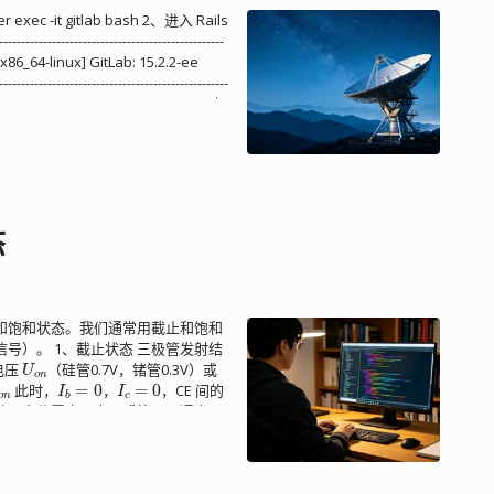
被关闭 执行恢复命令： sudo gitlab-
和以及用于保护的二极管即可实现这
c -it gitlab bash 2、进入 Rails
b-backup restore
i47XX 天线、原理图、布局和设计指...
------------------------------------------
复完成后重新启动并检查 GitLab： sudo
x86_64-linux] GitLab: 15.2.2-ee
k SANITIZE=true 验证数据库的值是否可以被解
------------------------------------------
了服务器： sudo gitlab-rake
Rails 6.1.4.7) irb(main):001:0> 3、查
传文件做完整性检验： sudo gitlab-
: 'root') pp user.attributes #
heck sudo gitlab-rake
w password' user.save quit
态
和饱和状态。我们通常用截止和饱和
号）。 1、截止状态 三极管发射结
U
o
n
电压
（硅管0.7V，锗管0.3V）或
o
n
I
b
=
0
I
c
=
0
此时，
，
，CE 间的
射结正向偏置电压大于或等于导通电压
间的 PN 结）反偏。 NPN：
U
c
e
I
b
不随
的变化而改变，在
一定
三极管发射结正向偏置电压大于或等于
U
b
e
≥
U
o
n
U
c
b
≤
0