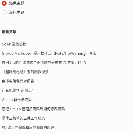
浅色主题
深色主题
最新文章
CoAP 通信协议
GitHub Markdown 提示框样式（Note/Tip/Warning）写法
告别 UUID？试试这个更优雅的分布式 ID 方案：ULID
《趣味纸电路》系列制作视频
色环电阻色码对照表
让耳机线“打两份工”
GitLab 备份与恢复
忘记 GitLab 管理员密码后如何修改密码
晶体三极管的三种工作状态
PN 结正向偏置和反向偏置的原理