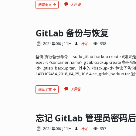
MHz）。随着无线电变得越来越小、越便携，有些厂家假
指数 n 的值是 E24，E96 等标准中的数值 24 和 96，m 的取值
0 评论
阅读全文
取消了内置扬声器。 这样做也实现了一个简单取消 FM 
24 个基准值，E96 有 96 个基准值。有了这些基准值，再乘
线电上的耳机插孔来实现天线功能。当时这种方法也扩展到了 
样的电阻值了。 这里列出 E24 系列标称阻值...
FM 无线电功能（图 1）。这项技术目前仍为许多带 FM
用。 图 1：SanDisk Clip Jam MP3 播放器的尺寸仅为 55
作 20 小时；其内置的 FM 无线电使用必备的耳机线作
GitLab 备份与恢复
线。左右声道由耳机放大器驱动，将信号传递到左右音频
回路径。同样的导线也可以起到 FM 天线的作用，使用
2024年06月11日
阡陌
338
音频信号有一个接地回路。图 2 中所示的电路是围绕 Skyworks So
器而构建的。 图 2：这一基本布置能够让耳机电线起到 F
备份 执行备份命令： sudo gitlab-backup create #如果
元件即可实现。 用一个小电容器就可以让天线射频传递
exec -t <container name> gitlab-backup crea
频信号。铁氧体磁珠在耳机放大器和耳机之间提供一个低
id>_gitlab_backup.tar，其中的 <backup-id> 包
路径。 实际电路要复杂一些，需要一些额外的元件来进
1493107454_2018_04_25_10.6.4-ce_gitlab_back
该去的地方。图 3 中的设计使用了专门为这个功能配置的 Texas 
是：/var/opt/gitlab/backups 此外还应单独备份以下文件： /et
率放大器，同时附带任何需要的天线信号连接/隔离电路。 图 
/etc/gitlab/gitlab-secrets.json /etc/gitlab/ssl /etc
配备一些外加无源元件，可将耳机引线用作 FM 天线。 
0 评论
阅读全文
想在备份时自动删除旧备份文件，可以修改备份文件的生存期，编辑 /et
LM4910 的放大音频信号，而由耳机屏蔽层/地线拾取的分离 
Limit backup lifetime to 7 days - 604800 seconds gitlab
(pF) 电容器输送到接收器前端。只要任何静电放电 (ESD
修改配置文件后需执行重新配置命令才能生效： sudo gitlab-ct
二极管 D1、D2 和 D3 就会提供保护。 这项技术看起来不
恢复 GitLab 需要一个可运行的实例，可以重新安装一
至 108 MHz），应该对 AM 无线电（550 于 1550 
的版本。恢复时原有数据会被清除！ 首先应该手动恢复： /etc/git
忘记 GitLab 管理员密
适，对 AM 波段也有用。它之所以适用于 FM 频段，是
/etc/gitlab/gitlab-secrets.json /etc/gitlab/ssl /etc
线大约是广播频段 FM 信号波长的一半，因此可以在该频段
sudo gitlab-ctl reconfigure 将要恢复的备份文件拷贝至： /
耳机线需要长到 100 米才有用，显然这是不切实际的。 
2024年06月11日
阡陌
357
改备份存储路径的话） 停止连接到数据库的进程： sudo gitlab-ctl 
样可作多用途使用的资源。将耳机线用作 FM 天线就是