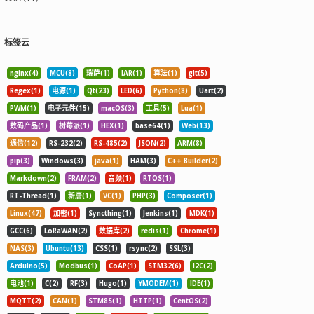
标签云
nginx(4)
MCU(8)
瑞萨(1)
IAR(1)
算法(1)
git(5)
Regex(1)
电源(1)
Qt(23)
LED(6)
Python(8)
Uart(2)
PWM(1)
电子元件(15)
macOS(3)
工具(5)
Lua(1)
数码产品(1)
树莓派(1)
HEX(1)
base64(1)
Web(13)
通信(12)
RS-232(2)
RS-485(2)
JSON(2)
ARM(8)
pip(3)
Windows(3)
java(1)
HAM(3)
C++ Builder(2)
Markdown(2)
FRAM(2)
音频(1)
RTOS(1)
RT-Thread(1)
新唐(1)
VC(1)
PHP(3)
Composer(1)
Linux(47)
加密(1)
Syncthing(1)
Jenkins(1)
MDK(1)
GCC(6)
LoRaWAN(2)
数据库(2)
redis(1)
Chrome(1)
NAS(3)
Ubuntu(13)
CSS(1)
rsync(2)
SSL(3)
Arduino(5)
Modbus(1)
CoAP(1)
STM32(6)
I2C(2)
电池(1)
C(2)
RF(3)
Hugo(1)
YMODEM(1)
IDE(1)
MQTT(2)
CAN(1)
STM8S(1)
HTTP(1)
CentOS(2)