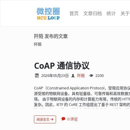
首页
文章归档
统计
关于
阡陌 发布的文章
阡陌
CoAP 通信协议
2026年05月23日
阡陌
2200
CoAP（Constrained Application Protoco
源受限的物联网设备，具有轻量级、可靠传输和高效数据
境。 由于物联网设备的内存和计算能力有限，传统的 HT
复杂。因此，IETF 的 CoRE 工作组提出了基于 REST 架构的 C
协议有两个不同的层：消息负载和请求/响应层。消息层处理
基于请求/响应消息来管理请求/响应交互。CoAP 消息模型
0 评论
阅读全文
UDP 交换消息。每个 CoAP 消息都有一个唯一的 ID，这
两种消息：确认消息和不可确认的消息。确认消息是可靠