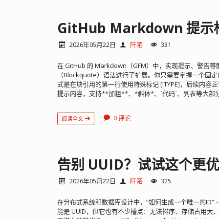
消息将到达服务器。而不可确认的消息则不需要服务器确认。
由 TCP 改为 UDP，以适应资源受限设备的需要。 它基于
地址与互联网中的 URL 格式类似。客户端可以使用类似于 HTT
DELETE 方法来访问服务器，这使得对 HTTP 的请求进行
之下，HTTP 是文本格式，因此 CoAP 更加紧凑，可以减
2026年05月22日
阡陌
331
最小长度仅为 4B，相比之下，一个 HTTP 头部可能达到几
据重传和块传输，确保数据可靠到达。 CoAP 还支持 IP
在 GitHub 的 Markdown（GFM）中，实现提示、
送请求。 CoAP 采用非长连接通信，适用于低功耗物联网场
（Blockquote）语法进行了扩展。你只需要掌握一个固
须确认收到消息，以实现可靠的消息传输。 消息类型 CoAP
式是在块引用的第一行使用特殊标记 [!TYPE]，后续内容正常以 
NON、ACK、RST CON：需要被确认的请求，如果 CO
提示内容，支持**加粗**、*斜体*、`代码`、列表等大部分 Ma
应。 NON：不需要被确认的请求，如果 NON 请求被
中的类型关键字（如 NOTE, WARNING）必须大写。 支持的
消息会重复频繁的发送，丢包不影响正常操作。 ACK：应答
下 5 种提示类型，它们在渲染时会带有不同的颜色、图标和标
答。 RST：复位消息，可靠传输时候接收的消息不认识或错
0 评论
阅读全文
充说明，用户快速浏览时也应注意的有用信息。 [!TIP]
RST 消息。 消息格式 消息头 必备，固定 4 个 byte。 Ver
户更轻松或更好地完成操作。 [!IMPORTANT]（紫） 
T： 2 bit， 消息类型，包括 CON, NON, ACK, RST 这 4 
息。 [!WARNING]（黄色/橙色） 用途：急需用户注意
0 ~ 8 B 长度，其他长度保留将来扩展用。 Code：8 bit，分成前 
[!CAUTION]（红色） 用途：强烈警告，提示某些动作
31），前 3 bit 代表类型。 0.00 Indicates an Empty message
示例： > [!NOTE] > 这是一条补充信息。 > [!TIP] > 这是一
告别 UUID？试试这个更优
1.00-1.31 Reserved 2.00-5.31 Indicates a response. 6
键信息。 > [!WARNING] > 警告，存在潜在风险。 > [!C
bit， 代表消息 MID，每个消息都有一个 ID ，重发的消息 
析效果（取决于解释器）： Note 这是一条补充信息。 Tip 这
不变。但在这个会话之后该 ID 会被回收利用。 token 可
2026年05月22日
阡陌
325
键信息。 Warning 警告，存在潜在风险。 Caution 
值为 0 到 8 字节的序列。每个请求都带有一个客户端生成的
用范围：支持在 README.md、.md文件、Issues、Pull Requ
必须对其进行回应。token 类似消息 ID，用以标记消息的
在分布式系统和数据库设计中，“如何生成一个唯一的ID”
染。 内容支持：提示框内部支持完整的 Markdown 
个设置，使用全 8 字节的随机数，使伪造的报文无法获得验
能是 UUID，但它也有不少槽点：无法排序、存储占用
等。 使用建议：官方建议仅在对用户成功至关重要时才使用，
option 可选，0 个或者多个。请求消息与回应消息都可以有