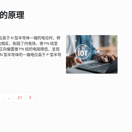
。 NPN：
，
I
b
不受
的控制。在饱和状态有一个明
U
c
e
s
，晶体管手册上一般列出在某个
置的原理
U
c
e
s
，
≤ 0.8V。一般 NPN 型小功率硅
U
c
e
s
大电流工作时，
将大于 1V。 此时
三极管 与 PNP 三极管的输入输出特
件反向后与 NPN 三极管是一致...
电位高于 N 型半导体一端的电位时，称
相反，削弱了内电场，使 PN 结变
向偏置使 PN 结的电阻降低，呈现
N 型半导体的一端电位高于 P 型半导
N 结产生的内电场方向一致，因而加
向偏置使 PN 结的电阻增加，呈现出
电流与反向电压几乎无关。...
2
...
21