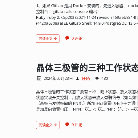
stop sidekiq sudo gitlab-ctl status #再次确认他们已
个合适的功率放大器、少数几个控制信号路径的无源元件
1、如果 GitLab 是用 Docker 安装的，先进入容器： docker exe
backup restore BACKUP=<backup-id> 例如： sudo gitla
种功能。 参考文献 Skyworks Solutions，AN383，“S
控制台： gitlab-rails console 输出： --------------------------------------
BACKUP=11493107454_2018_04_25_10.6.4-ce 恢
Ruby: ruby 2.7.5p203 (2021-11-24 revision f69aeb8314) [
gitlab-ctl restart sudo gitlab-rake gitlab:chec
(4420a6308aa) EE GitLab Shell: 14.9.0 PostgreSQL: 13.6 -----------
密，尤其是在还原了/etc/gitlab/gitlab-secrets.json或更换
------[ booted in 10s ] Loading production environment (
gitlab:doctor:secrets 为了确保恢复的可靠，还可以对上
找到管理员对象，以 root 为例： user = User.find_by(username
rake gitlab:artifacts:check sudo gitlab-rake gitlab:lfs:c
0 评论
阅读全文
打印对象的信息，确认一下 4、修改密码： user.password = 'ne
gitlab:uploads:chec...
接下来就可以用新密码登录...
晶体三极管的三种工作状
2024年05月23日
阡陌
480
晶体三极管的工作状态主要有三种：截止状态、放大状态
状态实现开关控制，用放大状态来放大微弱信号（如音频信
（基极与发射极间的 PN 结）所加正向偏置电压小于导通
U
b
e
<
U
o
n
U
b
e
>
−
U
是加反向偏置电压： NPN：
PNP：
阻值无穷大，相当于开关断路。 2、放大状态 三极管发
U
o
n
（硅管 0.7V，锗管 0.3V），并且集电结（基极与集电极
U
b
e
≥
U
o
n
U
c
b
>
0
U
b
e
≤
−
U
o
n
U
c
b
<
0
I
c
0 评论
阅读全文
，
PNP：
，
I
c
时，
保持恒定，此时可等效为恒流源。 3、饱和状态 
U
o
n