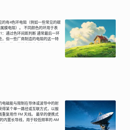
在。 订阅与发布 MQTT 协议是基于
情况下，UUIDv4 这种完全随机的
现了订阅与发布模型。 当一个客户端
趋势递增”，不是“绝对连续”。由于随机部
发布模型就非常有用，不用这个模
, 3...），ULID 不适合。 ❌ 存
键概念： 主题 Subject： 代
不需要排序，单纯的整型自增
见的有4色环电阻（例如一些常见的碳
oAP 资源感兴趣的客户端 登记
哪些场景？ 日志系统 按时间生成、天然有
属膜电阻）。 不同颜色的环用于表
Notification：当观察者感兴趣的
增 ID，避免单点瓶颈。 数据库主键
1：通过色环间距判断 通常最后一环
oAP 基础协议上增加了 1 个
 自带时间顺序，消费端更容易处理。 总
些，但一些厂商制造的电阻的这一特
实现订阅与发布模型管理 在 GET 请求消息
布式 ID 方案。如果你正在寻找一个
时就要使用其他方法来分辨哪个环是
 oberser value 为 1： 代表向服
.
是末尾环（最右边的色环）。常用的误
berser value 代表 主题发生变化
不会用于第一环和第二环，所以只要
 客户端向服务器端登记感兴趣的主题
3：读标称值法，读值是否为标称阻
，服务器端主动通知到客户端。 客户端根据
值进行对比，与标称值不相符的为错误
阅的。 一个 CoAP Client 可
0 Ω = 1 MΩ 误差为 1％，属于
 Server 上的主题可以被多个观察者
 Ω = 140 Ω，误差为 1％，属于
了 CoAP Client 之间直接数据转发通
电工委员会）制定，标准文件为
某个主题的条件订阅（类似触发器或者
于元件规格的管理和选用，同时也为了使电阻
critical?above=42 当温度超过 42，
标称阻值分为 E6、E12、E24、
10%、±5%、±2%、±1%、±0.5%
的电磁能与限制在导体或波导中的射
 表示“指数间距”（Exponential
获得某个单一路径或互联方式，以服
公式如下：
复用作 FM 天线。 最早的便携式
上的内置长导线，用于较低频率的 AM
”天线，用于 FM 波段（88 至 108