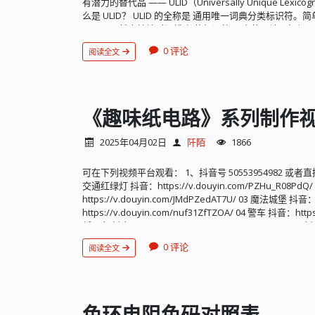
有潜力的替代品 —— ULID（Universally Unique Lexicograph
免连续堆叠使用，防止读者视觉疲劳。 兼容性：这是 Git
请求或者响应对应的各个属性，类似参数或者特征描述，
么是 ULID？ ULID 的全称是 通用唯一词典分类标识
其他 Markdown 渲染器（如某些旧版编辑器）中，它
的端口等。CoAP 选项类似于 HTTP 请求头，它包括 CoA
一，又天然支持按时间排序 的标识符。 它的设计目标很
档结构...
CoAP 主机和 CoAP 查询字符串等。 payload 可选。
的冲突 时间有序：生成顺序 = 时间顺序 紧凑可读：比 UUID
payload 标识符 “0xFF”，如果没有 payload 标识符，
0 评论
阅读全文
个标准的 ULID 看起来是这样的： 01H4Z7X8J7F9VYMQK7Z9
如果存在 payload 标识符但其后跟随的是 0 长度的 pa
Base32 编码的（包含 0–9和 A–Z，去除了 I、L、O
理。 请求方法（requests） 0.01 GET 方法——用于获得
显示为大写，解码时大小写不敏感。 ULID 的结构 ULID 一
某资源 0.03 PUT 方法——用于更新某资源 0.04 DELET
部分 长度 作用 时间戳 48 位 Unix 毫秒时间（1970–208
CoAP 资源可以被一个 URI（Uniform Resource Id
┌─────────────── Timestamp (48 bits) ─────
《趣味纸电路》系列制作
个设备可以测量温度，那么这个温度传感器的 URI 被描述
┌─────────────────────────────────────
coap://machine.address/sensors/temperature 
Randomness │
2025年04月02日
阡陌
1866
开头是 “coap” 对应 “http” 或者 “coaps” 对应 “https”。
└───────────────────────────────────
端口是 UDP 5684。默认端口号可以省略。 规则与 http
选 ULID？ 1、全局唯一性 ULID 结合了时间 + 随机
等。 注：URL（Uniform Resource Locator，统一
可在下列视频平台观看： 1、抖音号 50553954982 或
率也极低。 2、天生支持排序 因为时间戳在最前面，ULI
还含有如何获取资源的信息（例如 http、coap 等）。 安全性
交通红绿灯 抖音：https://v.douyin.com/PZHu_R08Pd
到，随着时间推移，前面的字符会变大： 01H4Z...（较早） 
现的。DTLS 的实现需要的资源和带宽较多，如果是资
https://v.douyin.com/JMdPZedAT7U/ 03 魔法城堡 抖音
库按主键排序 ≈ 按时间排序 不需要额外的时间字段 查询更
跑不起来。DTLS 仅仅在单播情况下适用。 通信过程 上面
https://v.douyin.com/nuf31ZfTZOA/ 04 警车 抖音：https:
Windows 11 的资源管理器里按文件名排序来验证 UL
实跟 HTTP 相类似。 Client 发起请求，类型是 CON，0.0
纸风车 抖音：https://v.douyin.com/Nj_tFuX6rPw/ 06
目前只支持自然排序。可以尝试换其他资源管理器或在命令行中
ID，URI-Path:temperature 代表请求温度。例如：
https://v.douyin.com/2z5n_4rm1ww/ 08 小台灯 抖音：htt
类型 长度 示例 UUID 36 字符 550e8400-e29b-41d4-a716-4
0 评论
阅读全文
coap://example.com:5683/~sensors/temperatur
10 神奇灯泡 抖音：https://v.douyin.com/LVyLJvuZ1r...
01H4Z7X8J7F9VYMQK7Z9G9Z9Z9 更短 不含 - 更适合 U
MID 保持不变，并且返回具体参数 payload 温度 22.3
的生成： 不需要中心服务器 不需要锁 本地即可生成，
（M2M），CoAP Client 与 CoAP Server 双方都可以
5、跨平台支持 主流语言几乎都有成熟实现：Java / Go / Python
者 server 角色。传统的 HTTP 协议是主机与 web 服务器
候不该用 ULID？ 虽然 ULID 很香，但并不是万能药。
外）。而 CoAP 系统中 CoAP Client 与CoAP Ser
色环电阻色码对照表
无规律的 ID 如果你的业务要求 ID 不能泄露任何时间