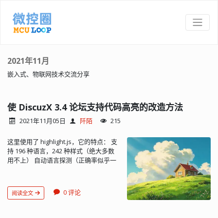
2021年11月
嵌入式、物联网技术交流分享
使 DiscuzX 3.4 论坛支持代码高亮的改造方法
2021年11月05日
阡陌
215
这里使用了 highlight.js，它的特点： 支
持 196 种语言，242 种样式（绝大多数
用不上） 自动语言探测（正确率似乎一
般） 支持使用任意 HTML 标记 兼容任意
js 框架 只需要知道它足够牛就OK了。
可以通过 CDN 加速服务器引用： <link
0 评论
阅读全文
href="https://cdn.bootcdn.net/ajax/libs/highlight.js/11.2.0/styles/defaul
rel="stylesheet"> <script
src="https://cdn.bootcdn.net/ajax/libs/highlight.js/11.2.0/highlight.min.j