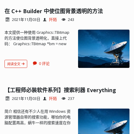
</script> 如果需要裁剪定制一些语言，
可以直接在官网下载页面
在 C++ Builder 中使位图背景透明的方法
（https://highlightjs.org/download/）
2021年11月03日
阡陌
243
操作： 下载后将 highlight.min.js 和样式
表 default.min.css （也可以换用其他样
本文提供一种使用 Graphics::TBitmap
式表）上传到服务...
的方法使位图背景透明化，直接上代
码： Graphics::TBitmap *bm = new
Graphics::TBitmap; bm->Transparent
= true; bm->TransparentMode =
tmFixed; bm->TransparentColor =
0 评论
阅读全文
clWhite; MForm->ImageList1-
>GetBitmap(2, bm); this->Canvas-
>Draw(10, 100, bm); delete bm;
TransparentMode：设置透明模式
tmAuto：使用图片左下角像素的颜色作
【工程师必装软件系列】搜索利器 Everything
为透明颜色 tmFixed：使用
2021年11月03日
阡陌
237
TransparentColor 属性指定的颜色作为
透明...
简介 相信还有不少人在用 Windows 资
源管理器自带的搜索功能，哪怕你的电
脑配置再高，蜗牛一样的搜索速度在你
的海量资料文件面前显得相形见绌。何