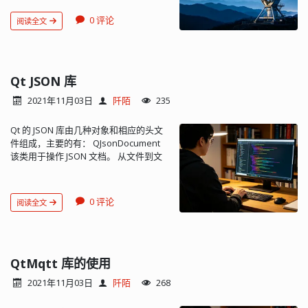
以解忧？ Everything 是 Windows 系统
上的一款小巧、灵活、强大、免费的搜
0 评论
阅读全文
索工具，它能够基于文件名快速定文件
和文件夹位置。 它的大小只有 2MB 多
点，估计是用 VC 开发的吧。可以限定搜
索范围为某个盘或某个文件夹，支持正
则表达式等高级搜索。此外它还有HTTP
Qt JSON 库
文件服务器与FTP文件服务器（不支持上
2021年11月03日
阡陌
235
传功能），可以支持通过网络检索文
件。 相信我，当你用过之后一定会惊讶
Qt 的 JSON 库由几种对象和相应的头文
于它的搜索速度：“它怎么就这么快？...
件组成，主要的有： QJsonDocument
该类用于操作 JSON 文档。 从文件到文
档对象实例： QJsonDocument
jDoc(QJsonDocument::fromJson(file.readAll()))
此外还有 fromBinaryData() 或
0 评论
阅读全文
fromRawData() 方法。 JSON 对象 obj
到 文档 到文件： QJsonDocument
jDoc(obj);
file.write(jDoc.toJson(QJsonDocument::Indented));
QJsonObject QJsonObject 是一个重要
QtMqtt 库的使用
的类型，它就是 JSON 中的“对象”概念。
2021年11月03日
阡陌
268
一个对象就是一个键值对。 使用 insert()
插入一个键值对或覆盖一个已存在的键