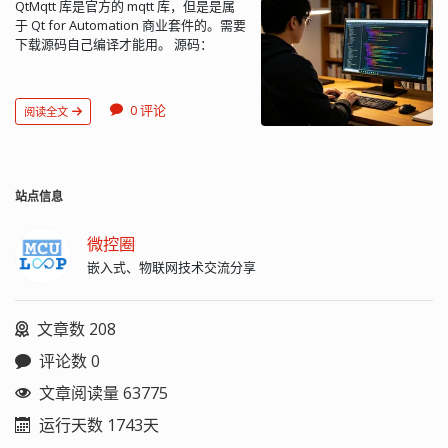
QtMqtt 库是官方的 mqtt 库，但是是属
值对还可以删掉一个键值对， 用
于 Qt for Automation 商业套件的。需要
remove() 可以删除一个键值对。
下载源码自己编译才能用。 源码：
QJsonArray 它是 JSON 数组类，可以存
https://github.com/qt/qtmqtt 文档：
储多个没有键的值（QJsonValue）
https://doc.qt.io/QtMQTT/qmqttclient.html
QJsonValue QJsonValue 也是一个重要
编译成静态库 在
的常用类型，它是键值对的值或是数组
0 评论
阅读全文
Qt5.15.0_MSVC2019_x64_static\include
的值。而值可以是一个键值对，也可以
创建 QtMqtt 文件夹，将头文件从源码
是一个数组，还可以是其它类型：
src 文件夹拷贝过去。 set
bool（QJsonValue::Bool）
path=D:\Qt\kits\Qt5.15.0_MSVC2019_x64_static\bin;%path%
double（QJsonValue::Double）
qmake nmake nmake install nmake
站点信息
string（QJsonValue::String）
docs 使用的时候 pro 文件加 QT += mqtt
array（QJsonValue::Array）
MQTT Broker 非加密测试： broker：
object（QJsonValue::Object）
微控圈
test.mosquitto.org 1883 MQTT Broker
null（QJsonValue::Null） 要操作一个对
嵌入式、物联网技术交流分享
单向向认证测试： broker：
象类型的值，要先把值转换成对象副本
test.mosquitto.org 8883 MQTT Broker
才可以： QJsonValue.toObject() 所以不
双向认证测试： broker：
能直接修改一个值 ValueA 下面的某个键
文章数 208
test.mosquitto.org 8884 证书生成与注
的值 ValueB，只能将这个值 ValueA 转
册 http://test.mosquitto.org/ssl/ 生成
换成 ObjectA 然后修改 Object 的某个键
评论数 0
私钥： openssl genrsa -out client.key
的值 ValueB，然后再用对象 ObjectA 覆
生成客户端证书： openssl req -out
盖 ValueA（可以用 insert 方法）。如果
文章阅读量 63775
client.csr -key client.key -new 在服务器
要修改多层次的某个值，就要采用递归
运行天数 1743天
上添加证书...
的方法一级一级找到要修改的值，然后
用高层次的对象覆盖。这点就比 python