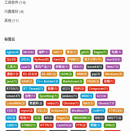
工具软件 (14)
兴趣爱好 (4)
其他 (11)
标签云
nginx(4)
MCU(8)
瑞萨(1)
IAR(1)
算法(1)
git(5)
Regex(1)
电源(1)
Qt(23)
LED(6)
Python(8)
Uart(2)
PWM(1)
电子元件(15)
macOS(3)
工具(5)
Lua(1)
数码产品(1)
树莓派(1)
HEX(1)
base64(1)
Web(13)
通信(12)
RS-232(2)
RS-485(2)
JSON(2)
ARM(8)
pip(3)
Windows(3)
java(1)
HAM(3)
C++ Builder(2)
Markdown(2)
FRAM(2)
音频(1)
RTOS(1)
RT-Thread(1)
新唐(1)
VC(1)
PHP(3)
Composer(1)
Linux(47)
加密(1)
Syncthing(1)
Jenkins(1)
MDK(1)
GCC(6)
LoRaWAN(2)
数据库(2)
redis(1)
Chrome(1)
NAS(3)
Ubuntu(13)
CSS(1)
rsync(2)
SSL(3)
Arduino(5)
Modbus(1)
CoAP(1)
STM32(6)
I2C(2)
电池(1)
C(2)
RF(3)
Hugo(1)
YMODEM(1)
IDE(1)
MQTT(2)
CAN(1)
STM8S(1)
HTTP(1)
CentOS(2)
FTP(2)
焊接(1)
SVN(3)