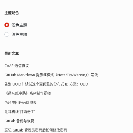
的 json 数据操作麻烦...
主题配色
浅色主题
深色主题
最新文章
CoAP 通信协议
GitHub Markdown 提示框样式（Note/Tip/Warning）写法
告别 UUID？试试这个更优雅的分布式 ID 方案：ULID
《趣味纸电路》系列制作视频
色环电阻色码对照表
让耳机线“打两份工”
GitLab 备份与恢复
忘记 GitLab 管理员密码后如何修改密码