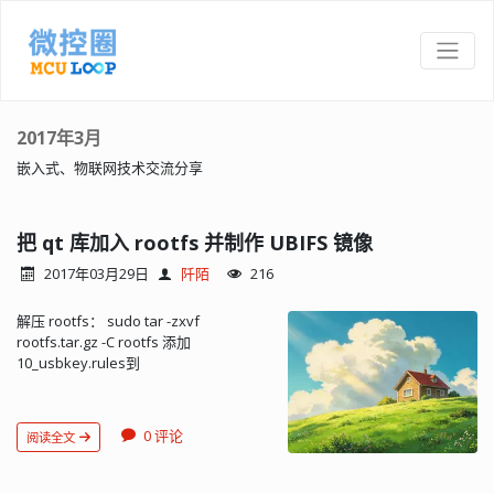
2017年3月
嵌入式、物联网技术交流分享
把 qt 库加入 rootfs 并制作 UBIFS 镜像
2017年03月29日
阡陌
216
解压 rootfs： sudo tar -zxvf
rootfs.tar.gz -C rootfs 添加
10_usbkey.rules到
/etc/udev/rules.d（自动挂载，非必
须） 编辑 /etc/profile，加入： export
LD_LIBRARY_PATH=/qtlib 编辑
0 评论
阅读全文
/etc/inittab，加入：
ttyO0::respawn:/bin/login -f root 实现
自动登陆（非必要） 创建 /qtlib 把 QT