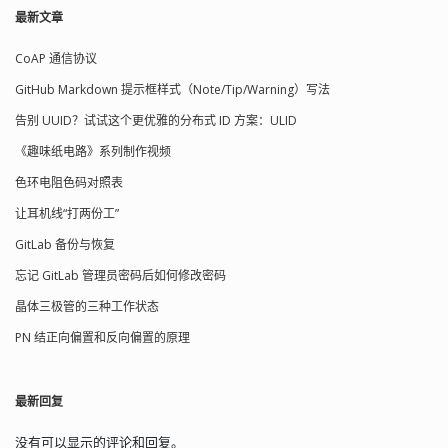
最新文章
CoAP 通信协议
GitHub Markdown 提示框样式（Note/Tip/Warning）写法
告别 UUID？试试这个更优雅的分布式 ID 方案：ULID
《趣味纸电路》系列制作视频
色环电阻色码对照表
让耳机线“打两份工”
GitLab 备份与恢复
忘记 GitLab 管理员密码后如何修改密码
晶体三极管的三种工作状态
PN 结正向偏置和反向偏置的原理
最新回复
没有可以显示的评论和回复。