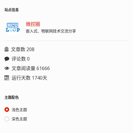
的部分动态库库放进去。 制作镜像：
sudo ./mkfs.ubifs -F -r rootfs -m 2048 -
站点信息
e 126976 -c 1866 -o ubifs.img ./ubinize
-o ubi.img -m 2048 -p 128KiB -s 2048 -O
微控圈
2048 ubinize-256M.cf...
嵌入式、物联网技术交流分享
文章数 208
评论数 0
文章阅读量 61666
运行天数 1740天
主题配色
浅色主题
深色主题