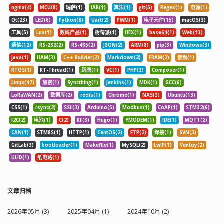
nginx(4)
MCU(8)
瑞萨(1)
IAR(1)
算法(1)
git(5)
Regex(1)
电源(1)
Qt(23)
LED(6)
Python(8)
Uart(2)
PWM(1)
电子元件(15)
macOS(3)
工具(5)
Lua(1)
数码产品(1)
树莓派(1)
HEX(1)
base64(1)
Web(13)
通信(12)
RS-232(2)
RS-485(2)
JSON(2)
ARM(8)
pip(3)
Windows(3)
java(1)
HAM(3)
C++ Builder(2)
Markdown(2)
FRAM(2)
音频(1)
RTOS(1)
RT-Thread(1)
新唐(1)
VC(1)
PHP(3)
Composer(1)
Linux(47)
加密(1)
Syncthing(1)
Jenkins(1)
MDK(1)
GCC(6)
LoRaWAN(2)
数据库(2)
redis(1)
Chrome(1)
NAS(3)
Ubuntu(13)
CSS(1)
rsync(2)
SSL(3)
Arduino(5)
Modbus(1)
CoAP(1)
STM32(6)
I2C(2)
电池(1)
C(2)
RF(3)
Hugo(1)
YMODEM(1)
IDE(1)
MQTT(2)
CAN(1)
STM8S(1)
HTTP(1)
CentOS(2)
FTP(2)
焊接(1)
SVN(3)
GitLab(3)
bootloader(1)
Makefile(1)
MySQL(2)
LwIP(1)
Ventoy(2)
ULID(1)
纸电路(1)
文章归档
2026年05月 (3)
2025年04月 (1)
2024年10月 (2)