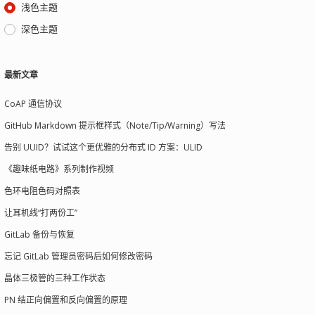
浅色主题
深色主题
最新文章
CoAP 通信协议
路径就行了
GitHub Markdown 提示框样式（Note/Tip/Warning）写法
告别 UUID？试试这个更优雅的分布式 ID 方案：ULID
《趣味纸电路》系列制作视频
色环电阻色码对照表
让耳机线“打两份工”
GitLab 备份与恢复
忘记 GitLab 管理员密码后如何修改密码
晶体三极管的三种工作状态
PN 结正向偏置和反向偏置的原理