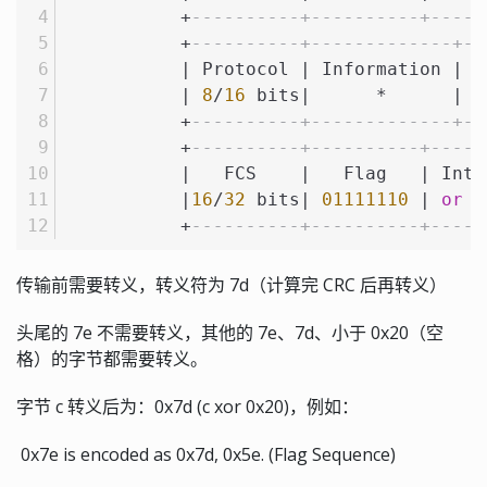
           +
----------+----------+-----
           +
----------+-------------+--
           | Protocol | Information | P
           | 
8
/
16
 bits|      *      |  
           +
----------+-------------+--
           +
----------+----------+-----
           |   FCS    |   Flag   | Inte
           |
16
/
32
 bits| 
01111110
 | 
or
n
           +
----------+----------+-----
传输前需要转义，转义符为 7d（计算完 CRC 后再转义）
头尾的 7e 不需要转义，其他的 7e、7d、小于 0x20（空
格）的字节都需要转义。
字节 c 转义后为：0x7d (c xor 0x20)，例如：
​ 0x7e is encoded as 0x7d, 0x5e. (Flag Sequence)