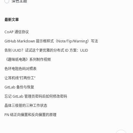
深色主题
最新文章
CoAP 通信协议
GitHub Markdown 提示框样式（Note/Tip/Warning）写法
告别 UUID？试试这个更优雅的分布式 ID 方案：ULID
《趣味纸电路》系列制作视频
色环电阻色码对照表
让耳机线“打两份工”
GitLab 备份与恢复
忘记 GitLab 管理员密码后如何修改密码
晶体三极管的三种工作状态
PN 结正向偏置和反向偏置的原理