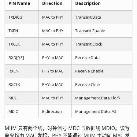
PIN Name
Direction
Description
TXD[0:3]
MAC to PHY
Transmit Data
TXEN
MAC to PHY
Transmit Enable
TXCLK
MAC to PHY
Transmit Clock
RXD[0:3]
PHY to MAC
Receive Data
RXEN
PHY to MAC
Receive Enable
RXCLK
PHY to MAC
Receive Clock
MDC
MAC to PHY
Management Data Clock
MDIO
Bidirection
Management Data I/O
MIIM 只有两个线，时钟信号 MDC 与数据线 MDIO。读写
命令均由 MAC 发起，PHY 不能通过 MIIM 主动向 MAC 发