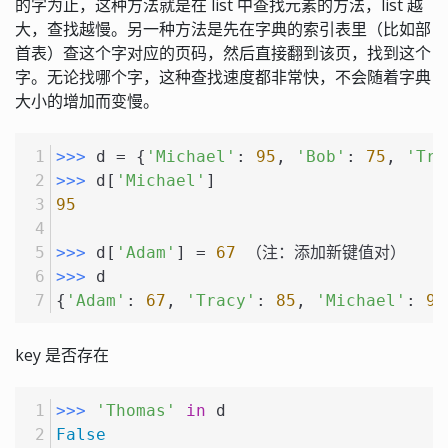
的字为止，这种方法就是在 list 中查找元素的方法，list 越
大，查找越慢。另一种方法是先在字典的索引表里（比如部
首表）查这个字对应的页码，然后直接翻到该页，找到这个
字。无论找哪个字，这种查找速度都非常快，不会随着字典
大小的增加而变慢。
>>> 
d = {
'Michael'
: 
95
, 
'Bob'
: 
75
, 
'Tra
>>> 
d[
'Michael'
]
95
>>> 
d[
'Adam'
] = 
67
 （注：添加新键值对）
>>> 
d
{
'Adam'
: 
67
, 
'Tracy'
: 
85
, 
'Michael'
: 
95
key 是否存在
>>> 
'Thomas'
in
 d
False