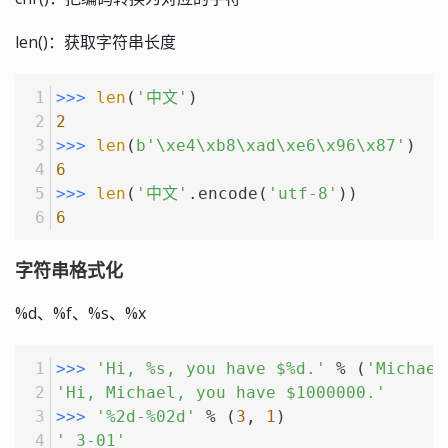
len()：获取字符串长度
>>> 
len
(
'中文'
)
2
>>> 
len
(
b'\xe4\xb8\xad\xe6\x96\x87'
)
6
>>> 
len
(
'中文'
.encode(
'utf-8'
))
6
字符串格式化
%d、%f、%s、%x
>>> 
'Hi, %s, you have $%d.'
 % (
'Michael
'Hi, Michael, you have $1000000.'
>>> 
'%2d-%02d'
 % (
3
, 
1
)
' 3-01'