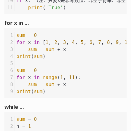
if
 x: （注：只要x是非零数值、非空字符串、非空
l
print
(
'True'
)
for x in ...
sum
 = 
0
for
 x 
in
 [
1
, 
2
, 
3
, 
4
, 
5
, 
6
, 
7
, 
8
, 
9
, 
10
sum
 = 
sum
 + x
print
(
sum
)
sum
 = 
0
for
 x 
in
range
(
1
, 
11
):
sum
 = 
sum
 + x
print
(
sum
)
while ...
sum
 = 
0
n = 
1