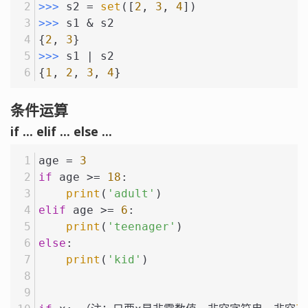
>>> 
s2 = 
set
([
2
, 
3
, 
4
])
>>> 
s1 & s2
{
2
, 
3
}
>>> 
s1 | s2
{
1
, 
2
, 
3
, 
4
}
条件运算
if ... elif ... else ...
age = 
3
if
 age >= 
18
:
print
(
'adult'
)
elif
 age >= 
6
:
print
(
'teenager'
)
else
:
print
(
'kid'
)