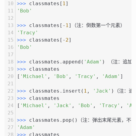
>>> 
classmates[
1
]
'Bob'
>>> 
classmates[-
1
]（注：倒数第一个元素）
'Tracy'
>>> 
classmates[-
2
]
'Bob'
>>> 
classmates.append(
'Adam'
) （注：追加
>>> 
classmates
[
'Michael'
, 
'Bob'
, 
'Tracy'
, 
'Adam'
]
>>> 
classmates.insert(
1
, 
'Jack'
)（注：追
>>> 
classmates
[
'Michael'
, 
'Jack'
, 
'Bob'
, 
'Tracy'
, 
'Ad
>>> 
classmates.pop()（注：弹出末尾元素，
'Adam'
>>> 
classmates