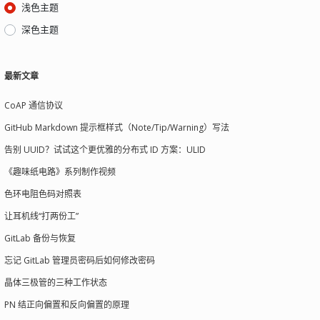
浅色主题
深色主题
最新文章
CoAP 通信协议
GitHub Markdown 提示框样式（Note/Tip/Warning）写法
告别 UUID？试试这个更优雅的分布式 ID 方案：ULID
《趣味纸电路》系列制作视频
色环电阻色码对照表
让耳机线“打两份工”
GitLab 备份与恢复
忘记 GitLab 管理员密码后如何修改密码
晶体三极管的三种工作状态
PN 结正向偏置和反向偏置的原理