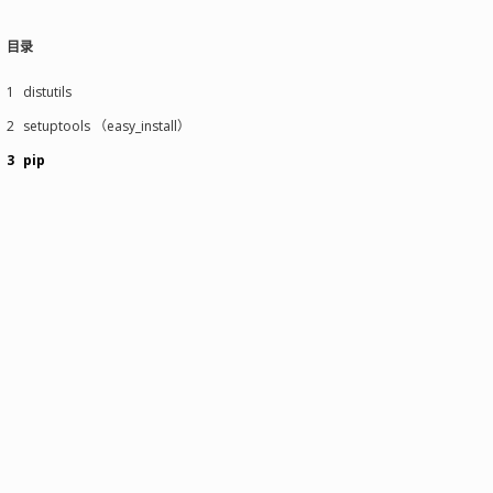
目录
1
distutils
2
setuptools （easy_install）
3
pip