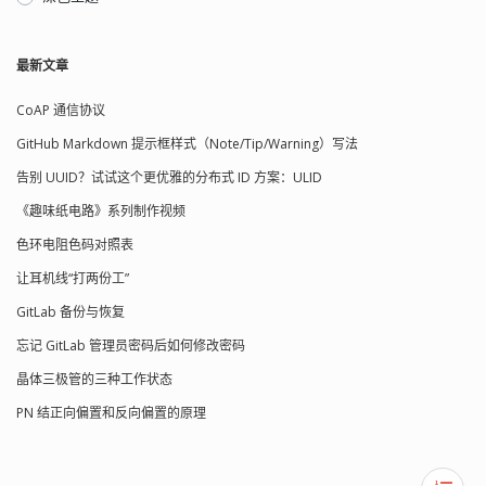
最新文章
CoAP 通信协议
GitHub Markdown 提示框样式（Note/Tip/Warning）写法
告别 UUID？试试这个更优雅的分布式 ID 方案：ULID
《趣味纸电路》系列制作视频
色环电阻色码对照表
让耳机线“打两份工”
GitLab 备份与恢复
忘记 GitLab 管理员密码后如何修改密码
晶体三极管的三种工作状态
PN 结正向偏置和反向偏置的原理