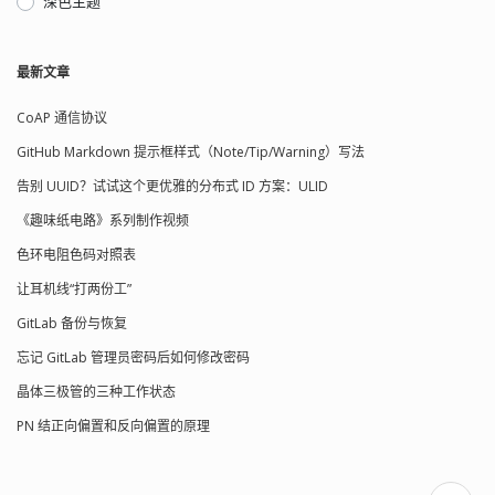
深色主题
最新文章
CoAP 通信协议
GitHub Markdown 提示框样式（Note/Tip/Warning）写法
告别 UUID？试试这个更优雅的分布式 ID 方案：ULID
《趣味纸电路》系列制作视频
色环电阻色码对照表
让耳机线“打两份工”
GitLab 备份与恢复
忘记 GitLab 管理员密码后如何修改密码
晶体三极管的三种工作状态
PN 结正向偏置和反向偏置的原理