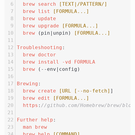
brew
search
[TEXT|/PATTERN/]
brew
list
[FORMULA...]
brew
update
brew
upgrade
[FORMULA...]
brew
 (pin|unpin) 
[FORMULA...]
Troubleshooting
:
brew
doctor
brew
install
-vd
FORMULA
brew
 (--env|config)
Brewing
:
brew
create
[URL [--no-fetch]
]
brew
edit
[FORMULA...]
https
:
//github.com/Homebrew/brew/blob
Further
help
:
man
brew
brew
help
[COMMAND]