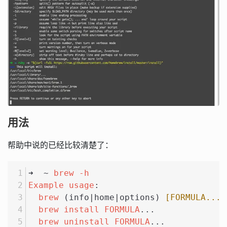
用法
帮助中说的已经比较清楚了：
➜  ~ 
brew
-h
Example
usage
:
brew
 (info|home|options) 
[FORMULA...]
brew
install
FORMULA
...
brew
uninstall
FORMULA
...