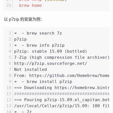
brew
home
以 p7zip 的安装为例：
➜  ~ brew search 7z
p7zip
➜  ~ brew info p7zip
p7zip: stable 15.09 (bottled)
7-Zip (high compression file archiver) 
http://p7zip.sourceforge.net/
Not installed
From: https://github.com/Homebrew/homeb
➜  ~ brew install p7zip
==> Downloading https://homebrew.bintra
#######################################
==> Pouring p7zip-15.09.el_capitan.bott
/usr/local/Cellar/p7zip/15.09: 100 file
➜  ~ 7z