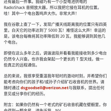
还有最后一件事。我碰巧有一个小型电池供电的
RadioShack 音频放大器，所以我把它接在耳机的位置。
哇！其中一个电台轰鸣声大作。非常大声！
我在谷歌上查了一下，发现广播天线距离我的位置只有四英
里，白天它的功率达到了 5000 瓦！难怪这么大声！幸运的
是，该电台每晚将其功率降低到 20 瓦，我能够调到其他几
个电台。
即使在这么多年之后，调谐波段并看看我能接收到多少电台
仍然令人兴奋。也许我会架起一个更长的 T 型天线，做一
些真正的远程通信。
总的来说，我很享受重温我年轻时的激动时刻，并希望你们
能考虑向你们的孩子和/或孙子介绍矿石收音机的世界。请
随时通过
dsgoodsell@verizon.net
与我联系，提出任何
意见或分享你们的经历。
附言：如果你仍然有一个老式的矿石收音机藏在壁橱里，你
会得到一颗金星。请告诉我。NV