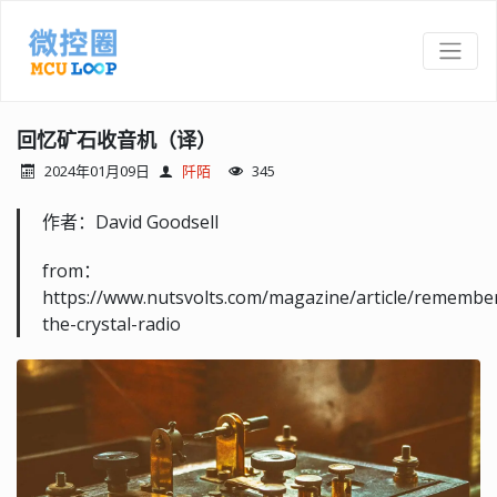
回忆矿石收音机（译）
2024年01月09日
阡陌
345
作者：David Goodsell
from：
https://www.nutsvolts.com/magazine/article/remembe
the-crystal-radio