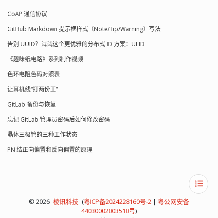
CoAP 通信协议
GitHub Markdown 提示框样式（Note/Tip/Warning）写法
告别 UUID？试试这个更优雅的分布式 ID 方案：ULID
《趣味纸电路》系列制作视频
色环电阻色码对照表
让耳机线“打两份工”
GitLab 备份与恢复
忘记 GitLab 管理员密码后如何修改密码
晶体三极管的三种工作状态
PN 结正向偏置和反向偏置的原理
© 2026
棱讯科技
(
粤ICP备2024228160号-2
|
粤公网安备
44030002003510号
)